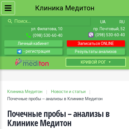
Клиника Медитон
UA
RU
ул. Филатова, 10
пр. Почтовый, 52
(098) 530-60-40
(098) 530-60-40
Личный кабинет
Записаться ONLINE
- регистрация
Результаты анализов
КИЕВ
КРИВОЙ РОГ
Клиника Медитон
Новости и статьи
|
|
Почечные пробы – анализы в Клинике Медитон
Почечные пробы – анализы в
Клинике Медитон