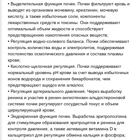
• Выделительная функция почек. Почки фильтруют кровь и
выводят из организма мочевину, креатинин, мочевую
кислоту, а также избыточные соли, компоненты
лекарственных средств и токсины. Они поддерживают
оптимальный объем жидкости и способствуют
предотвращению накопления опасных веществ;
• Регуляция водно-солевого баланса. Почки обеспечивают
контроль количества воды и электролитов, поддерживая
постоянство осмотического давления и состава плазмы
крови;
• Кислотно-щелочная регуляция. Почки поддерживают
нормальный уровень pH крови за счет вывода избыточных
ионов водорода и сохранения бикарбонатов, чем
предотвращают ацидоз или алкалоз;
• Регуляция артериального давления. Через выработку
ренина и участие в ренин-ангиотензин-альдостероновой
системе почки регулируют сосудистый тонус и объем
циркулирующей крови;
• Эндокринная функция почек. Выработка эритропоэтина
для стимуляции образования эритроцитов и ренина для
контроля давления, а также активация витамина D в
кальцитриол для регуляции обмена кальция и фосфора;