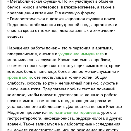
• Метаболическая функция. Почки участвуют в обмене
белков, жиров и углеводов, в глюконеогенезе, а также в
превращении витамина D в активную форму;
• Гомеостатическая и детоксикационная функция почек.
Поддержка стабильности внутренней среды организма и
очистка крови от токсинов, лекарственных и химических
веществ!
Нарушения работы почек – это гипертония и аритмия,
гиперкалиемия, анемия и
ухудшение иммунитета
в
многочисленных случаях. Кроме системных проблем,
возможна провокация соответствующих симптомов, среди
которых боль в пояснице, болезненное мочеиспускание и
кровь в моче
, отечность лица и конечностей, общая
слабость, сухость во рту и неприятный привкус, сухость и
шелушение кожи. Предлагаем пройти тест на почечный
комплекс, чтобы получить достоверные данные о работе
почек и иметь возможность предотвращения развития
установленного заболевания. Диагностика почек в Клинике
Медитон проводится
по назначению терапевта
, уролога,
гастроэнтеролога, инфекциониста, эндокринолога и других
врачей. Также записаться на лабораторные исследования
вы можете самостоятельно, или по рекомендации других