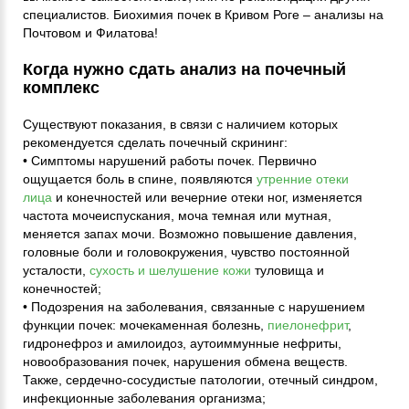
специалистов. Биохимия почек в Кривом Роге – анализы на
Почтовом и Филатова!
Когда нужно сдать анализ на почечный
комплекс
Существуют показания, в связи с наличием которых
рекомендуется сделать почечный скрининг:
• Симптомы нарушений работы почек. Первично
ощущается боль в спине, появляются
утренние отеки
лица
и конечностей или вечерние отеки ног, изменяется
частота мочеиспускания, моча темная или мутная,
меняется запах мочи. Возможно повышение давления,
головные боли и головокружения, чувство постоянной
усталости,
сухость и шелушение кожи
туловища и
конечностей;
• Подозрения на заболевания, связанные с нарушением
функции почек: мочекаменная болезнь,
пиелонефрит
,
гидронефроз и амилоидоз, аутоиммунные нефриты,
новообразования почек, нарушения обмена веществ.
Также, сердечно-сосудистые патологии, отечный синдром,
инфекционные заболевания организма;