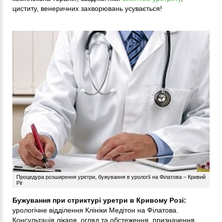
циститу, венеричних захворювань усувається!
Процедура розширення уретри, бужування в урології на Філатова – Кривий
Ріг
Бужування при стриктурі уретри в Кривому Розі:
урологічне відділення Клініки Медітон на Філатова.
Консультація лікаря, огляд та обстеження, призначення