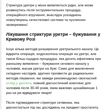
Стриктура уретри у жінок виявляється рідко, але може
розвинутись після інструментальних процедур,
операційного втручання, внаслідок ускладнень
новоутворень сечостатевої системи та пухлинних
захворювань!
Лікування стриктури уретри – бужування у
Кривому Розі
Існує кілька методів розширення уретрального каналу. Це
відкрита операція, ендоскопічна операція на уретрі, але
також більш ощадна процедура, яка досить ефективна при
ранньому виявленні – бужування сечового каналу у
чоловіків, масаж уретри на бужі. Саме для виключення
складних наслідків, здатних призвести до радикальних
методів лікування, ми завжди рекомендуємо своєчасний
огляд у уролога
, повний діагностичний комплекс для
чоловіків після 30-40 років, яким важливо щонайменше 1
раз на рік відвідувати лікаря!
Після підтвердження стриктури сечівника, яка
діагностується під час досліджень на предмет простатиту,