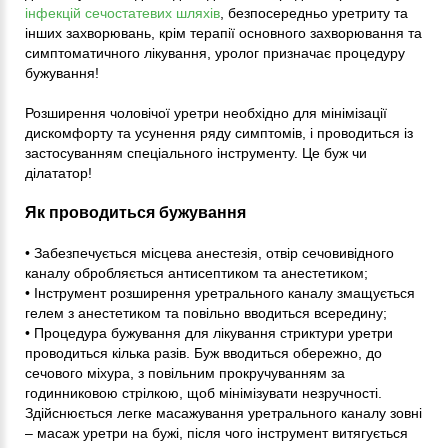
інфекцій сечостатевих шляхів
, безпосередньо уретриту та
інших захворювань, крім терапії основного захворювання та
симптоматичного лікування, уролог призначає процедуру
бужування!
Розширення чоловічої уретри необхідно для мінімізації
дискомфорту та усунення ряду симптомів, і проводиться із
застосуванням спеціального інструменту. Це буж чи
ділататор!
Як проводиться бужування
• Забезпечується місцева анестезія, отвір сечовивідного
каналу обробляється антисептиком та анестетиком;
• Інструмент розширення уретрального каналу змащується
гелем з анестетиком та повільно вводиться всередину;
• Процедура бужування для лікування стриктури уретри
проводиться кілька разів. Буж вводиться обережно, до
сечового міхура, з повільним прокручуванням за
годинниковою стрілкою, щоб мінімізувати незручності.
Здійснюється легке масажування уретрального каналу зовні
– масаж уретри на бужі, після чого інструмент витягується