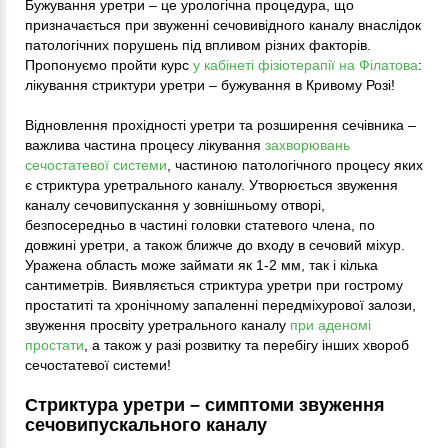
Бужування уретри – це урологічна процедура, що
призначається при звуженні сечовивідного каналу внаслідок
патологічних порушень під впливом різних факторів.
Пропонуємо пройти курс
у кабінеті фізіотерапії на Філатова
:
лікування стриктури уретри – бужування в Кривому Розі!
Відновлення прохідності уретри та розширення сечівника –
важлива частина процесу лікування
захворювань
сечостатевої системи
, частиною патологічного процесу яких
є стриктура уретрального каналу. Утворюється звуження
каналу сечовипускання у зовнішньому отворі,
безпосередньо в частині головки статевого члена, по
довжині уретри, а також ближче до входу в сечовий міхур.
Уражена область може займати як 1-2 мм, так і кілька
сантиметрів. Виявляється стриктура уретри при гострому
простатиті та хронічному запаленні передміхурової залози,
звуження просвіту уретрального каналу
при аденомі
простати
, а також у разі розвитку та перебігу інших хвороб
сечостатевої системи!
Стриктура уретри – симптоми звуження
сечовипускального каналу