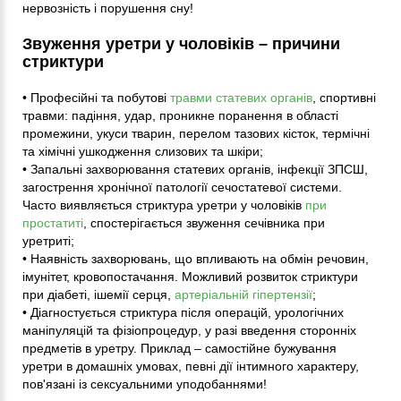
нервозність і порушення сну!
Звуження уретри у чоловіків – причини
стриктури
• Професійні та побутові
травми статевих органів
, спортивні
травми: падіння, удар, проникне поранення в області
промежини, укуси тварин, перелом тазових кісток, термічні
та хімічні ушкодження слизових та шкіри;
• Запальні захворювання статевих органів, інфекції ЗПСШ,
загострення хронічної патології сечостатевої системи.
Часто виявляється стриктура уретри у чоловіків
при
простатиті
, спостерігається звуження сечівника при
уретриті;
• Наявність захворювань, що впливають на обмін речовин,
імунітет, кровопостачання. Можливий розвиток стриктури
при діабеті, ішемії серця,
артеріальній гіпертензії
;
• Діагностується стриктура після операцій, урологічних
маніпуляцій та фізіопроцедур, у разі введення сторонніх
предметів в уретру. Приклад – самостійне бужування
уретри в домашніх умовах, певні дії інтимного характеру,
пов'язані із сексуальними уподобаннями!