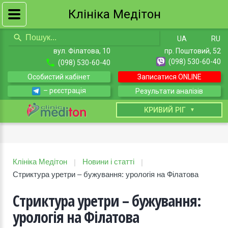
Клініка Медітон
UA
RU
вул. Філатова, 10
пр. Поштовий, 52
(098) 530-60-40
(098) 530-60-40
Особистий кабінет
Записатися ONLINE
– рєєстрація
Результати аналізів
КИЇВ
КРИВИЙ РІГ
Клініка Медітон
Новини і статті
|
|
Стриктура уретри – бужування: урологія на Філатова
Стриктура уретри – бужування:
урологія на Філатова