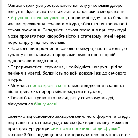
Ознаки стриктури уретрального каналу у чоловіків добре
відчутні. Відзначаються такі зміни та ознаки захворювання:
•
Утруднене сечовипускання
, неприємні відчуття та біль під
час випорожнення сечового міхура, збільшення тривалості
сечовипускання. Складність сечовипускання при стриктурі
може проявлятися хворобливістю в статевому члені через
перенапругу під час позивів;
• Часткове випорожнення сечового міхура, часті походи до
туалету з невеликими перервами, зменшення порцій
одноразового виділення;
• Переривчастість струменя, необхідність напруги, різі та
печіння в уретрі, болючість по всій довжині аж до сечового
міхура;
• Можлива
поява крові в сечі
, слизові виділення вранці та
після тривалих перерв між походами в туалет;
• Тазові болі, тривалі та ниючі, різі у сечовому міхурі,
відчувається
біль у члені
.
Залежно від основного захворювання, його форми та стадії,
віку пацієнта та низки додаткових факторів впливу, можливі
при стриктурі уретри
симптоми еректильної дисфункції
,
головний біль, підвищення температури тіла, помітною стає