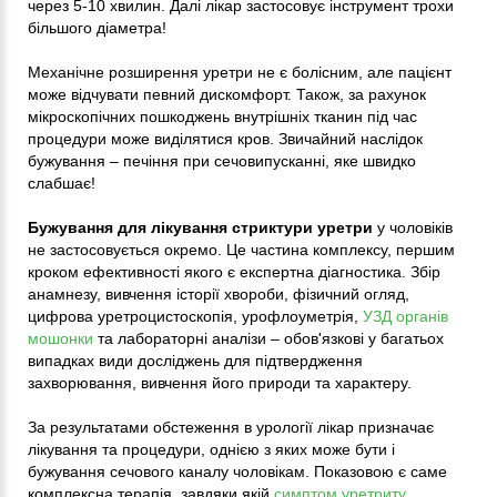
через 5-10 хвилин. Далі лікар застосовує інструмент трохи
більшого діаметра!
Механічне розширення уретри не є болісним, але пацієнт
може відчувати певний дискомфорт. Також, за рахунок
мікроскопічних пошкоджень внутрішніх тканин під час
процедури може виділятися кров. Звичайний наслідок
бужування – печіння при сечовипусканні, яке швидко
слабшає!
Бужування для лікування стриктури уретри
у чоловіків
не застосовується окремо. Це частина комплексу, першим
кроком ефективності якого є експертна діагностика. Збір
анамнезу, вивчення історії хвороби, фізичний огляд,
цифрова уретроцистоскопія, урофлоуметрія,
УЗД органів
мошонки
та лабораторні аналізи – обов'язкові у багатьох
випадках види досліджень для підтвердження
захворювання, вивчення його природи та характеру.
За результатами обстеження в урології лікар призначає
лікування та процедури, однією з яких може бути і
бужування сечового каналу чоловікам. Показовою є саме
комплексна терапія, завдяки якій
симптом уретриту
,