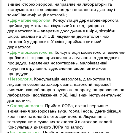
вивчає історію хвороби, направляє на лабораторні та
інструментальні дослідження для постановки діагнозу і
точної ідентифікації патологій;
•
Дерматовенерологія
. Консультація дерматовенеролога,
прийом дерматолога: візуальний огляд, цифрова
дерматоскопія – апаратне дослідження шкіри, зіскрібки
шкіри, аналізи на ЗПСШ, лікування дерматологічних
патологій у дорослих. У клініці приймає дитячий
дерматолог;
•
Дерматокосметологія
. Консультація косметолога, вивчення
проблем зі шкірою, призначення лікування та доглядових
процедур, видалення новоутворень, малоінвазивні
хірургічні втручання, відновлення шкіри, антивікові
процедури;
•
Неврологія
. Консультація невролога, діагностика та
лікування сезонних захворювань, патологій нервової
системи, хвороб опорно-рухового апарату, направлення на
лабораторні дослідження, УЗД, інші види інструментальної
діагностики;
•
Отоларингологія
. Прийом ЛОРа, огляд і первинне
визначення захворювань вуха, горла і носа, ідентифікація
хронічних патологій в отоларингології. Лікування із
застосуванням сучасних технологій в отоларингології.
Консультація дитячого ЛОРа по запису;
•
Ендокринологія
. Прийом ендокринолога, вивчення