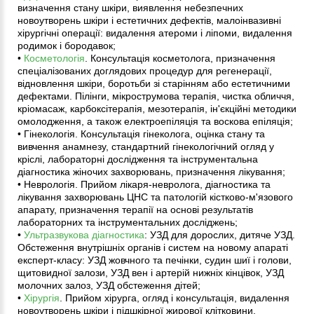
визначення стану шкіри, виявлення небезпечних
новоутворень шкіри і естетичних дефектів, малоінвазивні
хірургічні операції: видалення атероми і ліпоми, видалення
родимок і бородавок;
•
Косметологія
. Консультація косметолога, призначення
спеціалізованих доглядових процедур для регенерації,
відновлення шкіри, боротьби зі старінням або естетичними
дефектами. Пілінги, мікрострумова терапія, чистка обличчя,
кріомасаж, карбоксітерапія, мезотерапія, ін'єкційні методики
омолодження, а також електроепіляція та воскова епіляція;
• Гінекологія. Консультація гінеколога, оцінка стану та
вивчення анамнезу, стандартний гінекологічний огляд у
кріслі, лабораторні дослідження та інструментальна
діагностика жіночих захворювань, призначення лікування;
• Неврологія. Прийом лікаря-невролога, діагностика та
лікування захворювань ЦНС та патологій кістково-м'язового
апарату, призначення терапії на основі результатів
лабораторних та інструментальних досліджень;
•
Ультразвукова діагностика
: УЗД для дорослих, дитяче УЗД.
Обстеження внутрішніх органів і систем на новому апараті
експерт-класу: УЗД жовчного та печінки, судин шиї і голови,
щитовидної залози, УЗД вен і артерій нижніх кінцівок, УЗД
молочних залоз, УЗД обстеження дітей;
•
Хірургія
. Прийом хірурга, огляд і консультація, видалення
новоутворень шкіри і підшкірної жирової клітковини,