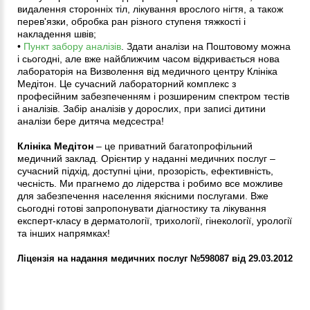
видалення сторонніх тіл, лікування врослого нігтя, а також
перев'язки, обробка ран різного ступеня тяжкості і
накладення швів;
•
Пункт забору аналізів
. Здати аналізи на Поштовому можна
і сьогодні, але вже найближчим часом відкривається нова
лабораторія на Визволення від медичного центру Клініка
Медітон. Це сучасний лабораторний комплекс з
професійним забезпеченням і розширеним спектром тестів
і аналізів. Забір аналізів у дорослих, при записі дитини
аналізи бере дитяча медсестра!
Клініка Медітон
– це приватний багатопрофільний
медичний заклад. Орієнтир у наданні медичних послуг –
сучасний підхід, доступні ціни, прозорість, ефективність,
чесність. Ми прагнемо до лідерства і робимо все можливе
для забезпечення населення якісними послугами. Вже
сьогодні готові запропонувати діагностику та лікування
експерт-класу в дерматології, трихології, гінекології, урології
та інших напрямках!
Ліцензія на надання медичних послуг №598087 від 29.03.2012