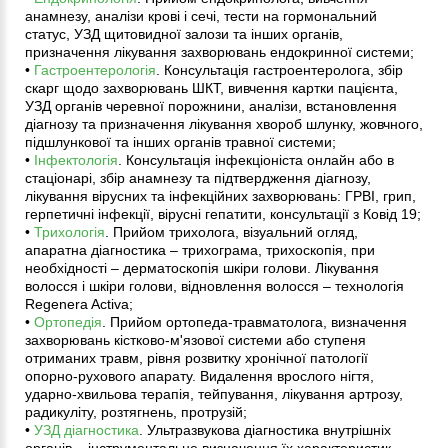
анамнезу, аналізи крові і сечі, тести на гормональний
статус, УЗД щитовидної залози та інших органів,
призначення лікування захворювань ендокринної системи;
•
Гастроентерологія
. Консультація гастроентеролога, збір
скарг щодо захворювань ШКТ, вивчення картки пацієнта,
УЗД органів черевної порожнини, аналізи, встановлення
діагнозу та призначення лікування хвороб шлунку, жовчного,
підшлункової та інших органів травної системи;
•
Інфектологія
. Консультація інфекціоніста онлайн або в
стаціонарі, збір анамнезу та підтвердження діагнозу,
лікування вірусних та інфекційних захворювань: ГРВІ, грип,
герпетичні інфекції, вірусні гепатити, консультації з Ковід 19;
•
Трихологія
. Прийом трихолога, візуальний огляд,
апаратна діагностика – трихограма, трихоскопія, при
необхідності – дерматоскопія шкіри голови. Лікування
волосся і шкіри голови, відновлення волосся – технологія
Regenera Activa;
•
Ортопедія
. Прийом ортопеда-травматолога, визначення
захворювань кістково-м'язової системи або ступеня
отриманих травм, рівня розвитку хронічної патології
опорно-рухового апарату. Видалення врослого нігтя,
ударно-хвильова терапія, тейпування, лікування артрозу,
радикуліту, розтягнень, протрузій;
•
УЗД діагностика
. Ультразвукова діагностика внутрішніх
органів – інструментальне визначення їх характеристик,