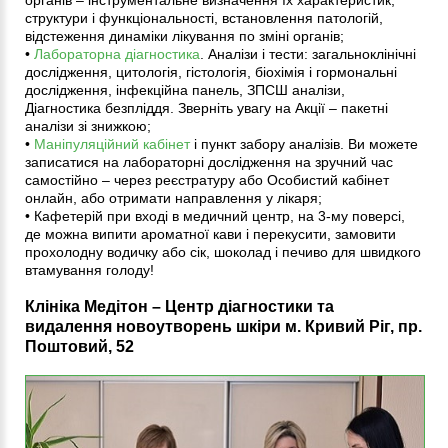
структури і функціональності, встановлення патологій,
відстеження динаміки лікування по зміні органів;
•
Лабораторна діагностика
. Аналізи і тести: загальноклінічні
дослідження, цитологія, гістологія, біохімія і гормональні
дослідження, інфекційна панель, ЗПСШ аналізи,
Діагностика безпліддя. Зверніть увагу на Акції – пакетні
аналізи зі знижкою;
•
Маніпуляційний кабінет
і пункт забору аналізів. Ви можете
записатися на лабораторні дослідження на зручний час
самостійно – через реєстратуру або Особистий кабінет
онлайн, або отримати направлення у лікаря;
• Кафетерій при вході в медичний центр, на 3-му поверсі,
де можна випити ароматної кави і перекусити, замовити
прохолодну водичку або сік, шоколад і печиво для швидкого
втамування голоду!
Клініка Медітон – Центр діагностики та
видалення новоутворень шкіри м. Кривий Ріг, пр.
Поштовий, 52