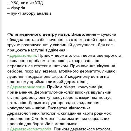
– УЗД, дитяче УЗД
– хірургія
– пункт забору аналізів
Філія медичного центру на пл. Визволення
– сучасне
обладнання та забезпечення, кваліфікований персонал,
зручне розташування у хвилинній доступності. Для вас
працюють наступні відділення:
•
Дерматологія
. Прийом дерматолога і дерматовенеролога,
виявлення проблем зі шкірою і захворювань, що
передаються статевим шляхом. Призначення лікування
себореї, псоріазу, екземи, атопічного дерматиту, лишаю,
лущення і подразнень шкіри. У медичному центрі на
поштовому приймає дитячий дерматолог;
•
Дерматоонкологія
. Прийом лікаря, консультація,
призначення. Дерматолог-онколог виконує візуальний
огляд, цифрову оцінку новоутворень шкіри, діагностує
патологію. Дерматохірург проводить видалення
новоутворень шкіри. Експертна діагностика
дерматологічних патологій, складання карти родимок,
проведення СкінЧекерів – систематичних соціальних
проектів для боротьби з меланомою;
•
Дерматокосметологія
. Прийом дерматокосметолога,