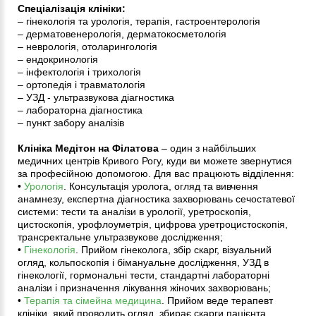
Спеціалізація клініки:
– гінекологія та урологія, терапія, гастроентерологія
– дерматовенерологія, дерматокосметологія
– неврологія, отоларингологія
– ендокринологія
– інфектологія і трихологія
– ортопедія і травматологія
– УЗД - ультразвукова діагностика
– лабораторна діагностика
– пункт забору аналізів
Клініка Медітон на Філатова
– один з найбільших
медичних центрів Кривого Рогу, куди ви можете звернутися
за професійною допомогою. Для вас працюють відділення:
•
Урологія
. Консультація уролога, огляд та вивчення
анамнезу, експертна діагностика захворювань сечостатевої
системи: тести та аналізи в урології, уретроскопія,
цистоскопія, урофлоуметрія, цифрова уретроцистоскопія,
трансректальне ультразвукове дослідження;
•
Гінекологія
. Прийом гінеколога, збір скарг, візуальний
огляд, кольпоскопія і бімануальне дослідження, УЗД в
гінекології, гормональні тести, стандартні лабораторні
аналізи і призначення лікування жіночих захворювань;
•
Терапія та сімейна медицина
. Прийом веде терапевт
клініки, який проводить огляд, збирає скарги пацієнта,