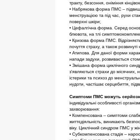
тракту, безсоння, оніміння кінцівок
• Набрякова форма ПМС – підви
менструацією та під час, рухи ст
поверхні шкіри;
• Цефалгічна форма. Серед основн
блювота, на тлі симптомокомплекс
• Кризова форма ПМС. Відрізняє
почуття страху, а також розвинуті
• Атипова. Для даної форми хара
напади задухи, розвивається стом
• Змішана форма циклічного синдр
з'являються страхи до місячних, 
істерики та психоз до менструаль
нудоти, частішає серцебиття, підв
Симптоми ПМС можуть серйозно
індивідуальні особливості організму
захворювання:
• Компенсована – симптоми слабкі 
життєдіяльність, виникають безпо
віку. Циклічний синдром ПМС у жін
• Субкомпенсована стадія – нарос