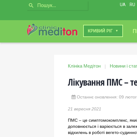
UA
RU
П
КИЇВ
КРИВИЙ РІГ
Клініка Медітон
Новини і стат
|
Лікування ПМС – т
Останнє оновлення: 09 лютог
21 вересня 2021
ПМС – це симптомокомплекс, який 
доповнюється і варіюється в залеж
відхилень в роботі вегето-судинно