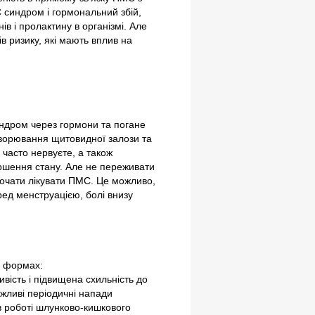
С синдром і гормональний збій,
в і пролактину в організмі. Але
в ризику, які мають вплив на
индром через гормони та погане
хворювання щитовидної залози та
і часто нервуєте, а також
гіршення стану. Але не переживати
почати лікувати ПМС. Це можливо,
ред менструацією, болі внизу
х формах:
ивість і підвищена схильність до
жливі періодичні напади
 в роботі шлунково-кишкового