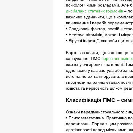
психологічними розладами. Але біл
дисбаланс статевих гормонів
– по
важливо відзначити, що в комплек
виникнення і перебіг передменст
• Спадковий фактор, постійні стр
• Нестача вітамінів, макро- і мікр
• Вірусні інфекції, хвороби щитов
Варто зазначити, що частіше це п
харчування, ПМС
через авітаміно
вже існуючі хронічні патології. То
одночасно у вас застуда або запал
його на ногах та ігнорувати, а п
і прогнози на ранніх етапах пози
живота та нервозність цілком реа
Класифікація ПМС – сим
Ознаки передменструального синд
• Психовегетативна. Практично п
переживань. Поряд з цим розвива
дратівливості перед місячними, як