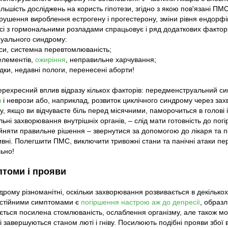
ьшість досліджень на користь гіпотези, згідно з якою пов'язані ПМ
рушення вироблення естрогену і прогестерону, зміни рівня ендорфіні
сі з гормональними розладами спрацьовує і ряд додаткових факторі
руального синдрому:
еси, системна перевтомлюваність;
оелементів,
ожиріння
, неправильне харчування;
идки, недавні пологи, перенесені аборти!
ерехресний вплив відразу кількох факторів: передменструальний с
з
і неврози або, наприклад, розвиток циклічного синдрому через за
му, якщо ви відчуваєте біль перед місячними, паморочиться в голові 
ьні захворювання внутрішніх органів, – слід мати готовність до по
рийняти правильне рішення – звернутися за допомогою до лікаря та 
тивні. Полегшити ПМС, виключити тривожні стани та панічні атаки пе
льно!
птоми і прояви
рому різноманітні, оскільки захворювання розвивається в декілько
остійними симптомами є
погіршення настрою аж до депресії
, образл
ється посилена стомлюваність, ослаблення організму, але також мо
і завершуються станом люті і гніву. Посилюють подібні прояви збої