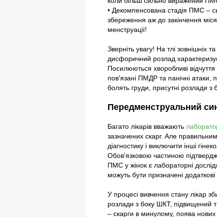
коли більш сильно виражений ПМС 
• Декомпенсована стадія ПМС – с
збереження аж до закінчення міся
менструації!
Зверніть увагу! На тлі зовнішніх
дисфоричний розлад характеризує
Посилюються хворобливі відчуття т
пов'язані ПМДР та панічні атаки,
болять груди, присутні розлади з 
Передменструальний синд
Багато лікарів вважають
лаборатор
зазначених скарг. Але правильним
діагностику і виключити інші гіне
Обов'язковою частиною підтвердже
ПМС у жінок є лабораторні дослід
можуть бути призначені додатков
У процесі вивчення стану лікар з
розлади з боку ШКТ, підвищений ти
– скарги в минулому, поява нових