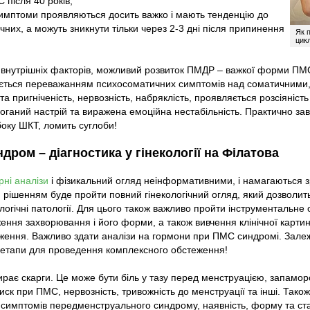
після 40 років;
имптоми проявляються досить важко і мають тенденцію до
чних, а можуть зникнути тільки через 2-3 дні після припинення
Як 
цик
 та внутрішніх факторів, можливий розвиток ПМДР – важкої форми 
ться переважанням психосоматичних симптомів над соматичними, а
а пригніченість, нервозність, набряклість, проявляється розсіяність
 поганий настрій та виражена емоційна нестабільність. Практично з
боку ШКТ, ломить суглоби!
ром – діагностика у гінекології на Філатова
ні аналізи
і фізикальний огляд неінформативними, і намагаються з
 рішенням буде пройти повний гінекологічний огляд, який дозволи
кологічні патології. Для цього також важливо пройти інструментальн
ння захворювання і його форми, а також вивчення клінічної карти
ження. Важливо здати аналізи на гормони при ПМС синдромі. Залеж
і етапи для проведення комплексного обстеження!
бирає скарги. Це може бути біль у тазу перед менструацією, запамор
ск при ПМС, нервозність, тривожність до менструації та інші. Тако
 симптомів передменструального синдрому, наявність, форму та ст