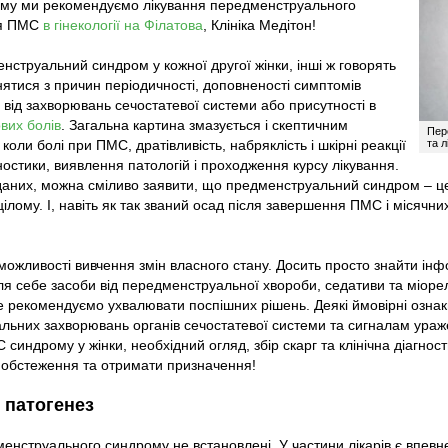
ому ми рекомендуємо лікування передменструального
Неврологія
Педіатрія
ія ПМС
в гінекології на Філатова
, Клініка Медітон!
Ортопедія і травматологія
Отоларинголо
нструальний синдром у кожної другої жінки, інші ж говорять
Інфектологія
Ендокриноло
ятися з причин періодичності, доповненості симптомів
Хірургія
Неврологія
 від захворювань сечостатевої системи або присутності в
вих болів
. Загальна картина змазується і скептичним
УЗД діагностика
Ортопедія і т
Пер
коли болі при ПМС, дратівливість, набряклість і шкірні реакції
та 
Лабораторний комплекс
Інфектологія
ностики, виявлення патологій і проходження курсу лікування.
Хірургія
 даних, можна сміливо заявити, що предменструальний синдром – 
 цілому. І, навіть як так званий осад після завершення ПМС і місячни
УЗД (Філатов
УЗД (Поштови
можливості вивчення змін власного стану. Досить просто знайти ін
Лабораторія, 
ля себе засоби від передменструальної хвороби, седативи та міорел
Маніпуляційн
 рекомендуємо ухвалювати поспішних рішень. Деякі ймовірні озна
Фізіотерапія
альних захворювань органів сечостатевої системи та сигналам ураж
 синдрому у жінки, необхідний огляд, збір скарг та клінічна діагно
 обстеження та отримати призначення!
 патогенез
нструального синдрому не встановлені. У частини лікарів є впевне