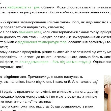
;
щена
набряклість ніг і рук
, обличчя. Може спостерігатися чутливість
ають скутими за рахунок втоми і болю в м'язах, можливе виникнення
их проявів запаморочення і сильні головні болі, які відрізняються
у проявляється набряклість, слабкість;
ться появою
панічних атак
, коли спостерігаються скачки тиску, присут
 на даному тлі симптоми, нерідко пов'язані із захворюваннями систе
ктерними є
підвищення температури тіла
, ослаблення організму і го
атит;
ому означає присутність різних симптомів в залежності від етапу м
нервозність, ненависть до всього навколишнього, сильно болить жив
ної фази, та
альгодисменорея – біль під час менструації
. Одночасно
ищується тиск!
 відрізнятися
. Причинами для цього виступають
, вік, наявність інших відхилень і патологій. Але також стадії
і рідкісні, практично непомітні, не впливають на стандартну
середньо перед менструацією і не мають розвитку з плином
ки практично на неї не впливає;
таюча симптоматика, яка стає більш розширеною з віком,