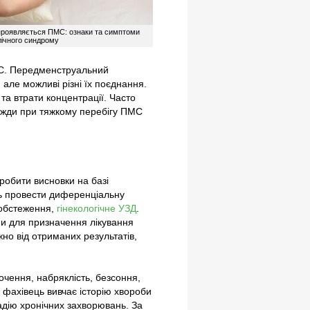
проявляється ПМС: ознаки та симптоми
лічного синдрому
ПМС. Передменструальний
ле можливі різні їх поєднання.
 та втрати концентрації. Часто
авжди при тяжкому перебігу ПМС
робити висновки на базі
ть провести диференціальну
е обстеження,
гінекологічне УЗД
.
ни для призначення лікування
но від отриманих результатів,
очення, набряклість, безсоння,
ж фахівець вивчає історію хвороби
адію хронічних захворювань. За