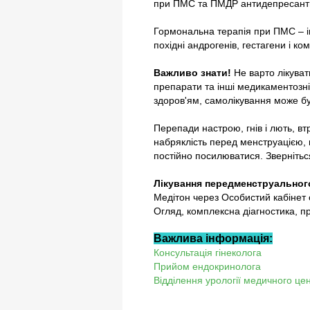
при ПМС та ПМДР антидепресанти,
Гормональна терапія при ПМС – інг
похідні андрогенів, гестагени і к
Важливо знати!
Не варто лікуват
препарати та інші медикаментозні
здоров'ям, самолікування може бу
Перепади настрою, гнів і лють, втр
набряклість перед менструацією,
постійно посилюватися. Звернітьс
Лікування передменструальног
Медітон через Особистий кабінет 
Огляд, комплексна діагностика, п
Важлива інформація:
Консультація гінеколога
Прийом ендокринолога
Відділення урології медичного це