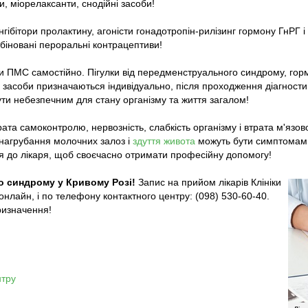
 міорелаксанти, снодійні засоби!
ібітори пролактину, агоністи гонадотропін-рилізинг гормону ГнРГ і
омбіновані пероральні контрацептиви!
и ПМС самостійно. Пігулки від передменструального синдрому, гор
 засоби призначаються індивідуально, після проходження діагности
ти небезпечним для стану організму та життя загалом!
ата самоконтролю, нервозність, слабкість організму і втрата м'язовог
 нагрубання молочних залоз і
здуття живота
можуть бути симптомам
я до лікаря, щоб своєчасно отримати професійну допомогу!
о синдрому у Кривому Розі!
Запис на прийом лікарів Клініки
онлайн, і по телефону контактного центру: (098) 530-60-40.
ризначення!
нтру