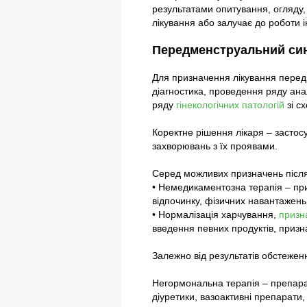
результатами опитування, огляду,
лікування або залучає до роботи і
Передменструальний син
Для призначення лікування перед
діагностика, проведення ряду ана
ряду
гінекологічних патологій
зі с
Коректне рішення лікаря – застос
захворювань з їх проявами.
Серед можливих призначень післ
• Немедикаментозна терапія – при
відпочинку, фізичних навантажень,
• Нормалізація харчування,
призн
введення певних продуктів, призн
Залежно від результатів обстежен
Негормональна терапія – препарат
діуретики, вазоактивні препарати,