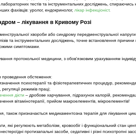
 лабораторних тестів та інструментальних досліджень, спираючись н
нших фахівців: уролог, ендокринолог,
лікар інфекціоніст
.
дром – лікування в Кривому Розі
менструальної хвороби або синдрому передменструальної напруги,
лізів та інструментальних досліджень, точне встановлення причини
хожими симптомами.
ування протокольної медицини, з обов'язковим урахуванням індивіду
я проведення обстеження:
значення психотерапії та фізіотерапевтичних процедур, рекомендац
 регуляції режимів праці;
ачення дієти
– дробове харчування, підрахунок калорій, рекоменда
ачення вітамінотерапії, прийом макроелементів, мікроелементів!
ня, також призначається медикаментозна терапія для лікування ци
и, які регулюють метаболізм, кровообіг і функціональний стан цен
 нестероїдні протизапальні засоби, седативні і різні психотропні з