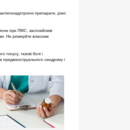
 антигонадотропні препарати, різні
мони при ПМС, заспокійливі
ки. Не ризикуйте власним
о тонусу, тазові болі і
и предменструального синдрому і