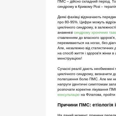
ПМС – дійсно складний період. Т
синдрому в Кривому Розі – терап
Деякі фахівці відзначають передме
про 80-95%. Цифри можуть відрізн
циклічного синдрому, в залежності
анамнезі
синдрому хронічних тазо
ставленням до власного здоров'я, 
переживаються на ногах, без діаг
Але, незалежно від статистичних
на спосіб життя і здоров'я жінки в
менструацією!
Сучасні реалії дають необмежені 
циклічного синдрому, визначити д
полегшення болю ПМС. Але ми не
напруги ідентичні симптомам зап
розпочати коректне лікування ПМС
консультацію
на Філатова, пройти
Причини ПМС: етіологія і
На даний момент, причини передме