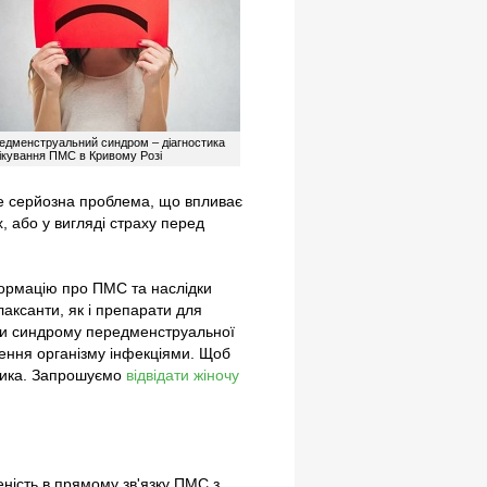
гія
гія
равматологія
едменструальний синдром – діагностика
лікування ПМС в Кривому Розі
це серйозна проблема, що впливає
х, або у вигляді страху перед
а)
й)
формацію про ПМС та наслідки
аналізи
аксанти, як і препарати для
ий кабінет
ки синдрому передменструальної
, процедури
ення організму інфекціями. Щоб
стика. Запрошуємо
відвідати жіночу
ність в прямому зв'язку ПМС з