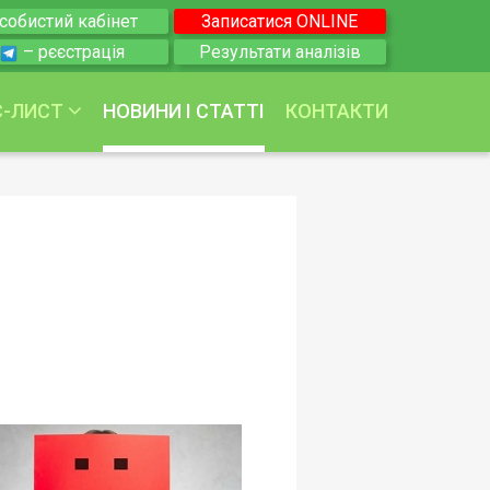
собистий кабінет
Записатися ONLINE
– рєєстрація
Результати аналізів
С-ЛИСТ
НОВИНИ І СТАТТІ
КОНТАКТИ
 та венерологія
логія
етологія
логія