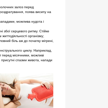
 молочних залоз перед
 роздратування, поява висипу на
 нападами, можлива нудота і
ні збої серцевого ритму. Стійке
м життєдіяльності організму;
ловний біль аж до початку мігрені,
енструального циклу. Наприклад,
іт перед місячними, можливі
 присутні спазми живота, напади