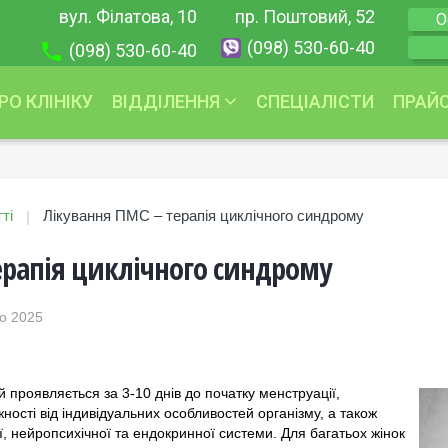
вул. Філатова, 10
пр. Поштовий, 52
О
(098) 530-60-40
(098) 530-60-40
РО КЛІНІКУ
ВІДДІЛЕННЯ
СПЕЦІАЛІСТИ
ПРАЙ
Урологія
Акції
Гінекологія
Урологія
ті
Лікування ПМС – терапія циклічного синдрому
|
Дерматологія
Гінекологія
ерапія циклічного синдрому
Косметологія
Дерматологія
Трихологія
Дерматоонко
о 2025
Терапія
Дерматокосм
Гастроентерологія
Косметологія
Педіатрія
Трихологія
проявляється за 3-10 днів до початку менструації,
Отоларингологія
Терапія
ності від індивідуальних особливостей організму, а також
ї, нейропсихічної та ендокринної системи. Для багатьох жінок
Ендокринологія
Гастроентеро