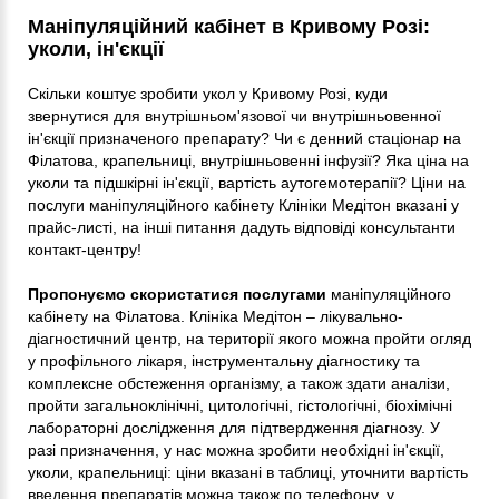
Маніпуляційний кабінет в Кривому Розі:
уколи, ін'єкції
Скільки коштує зробити укол у Кривому Розі, куди
звернутися для внутрішньом'язової чи внутрішньовенної
ін'єкції призначеного препарату? Чи є денний стаціонар на
Філатова, крапельниці, внутрішньовенні інфузії? Яка ціна на
уколи та підшкірні ін'єкції, вартість аутогемотерапії? Ціни на
послуги маніпуляційного кабінету Клініки Медітон вказані у
прайс-листі, на інші питання дадуть відповіді консультанти
контакт-центру!
Пропонуємо скористатися послугами
маніпуляційного
кабінету на Філатова. Клініка Медітон – лікувально-
діагностичний центр, на території якого можна пройти огляд
у профільного лікаря, інструментальну діагностику та
комплексне обстеження організму, а також здати аналізи,
пройти загальноклінічні, цитологічні, гістологічні, біохімічні
лабораторні дослідження для підтвердження діагнозу. У
разі призначення, у нас можна зробити необхідні ін'єкції,
уколи, крапельниці: ціни вказані в таблиці, уточнити вартість
введення препаратів можна також по телефону, у