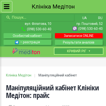
Клініка Медітон
UA
RU
вул. Філатова, 10
пр. Поштовий, 52
(098) 530-60-40
(098) 530-60-40
Особистий кабінет
Записатися ONLINE
– рєєстрація
Результати аналізів
КИЇВ
КРИВИЙ РІГ
Клініка Медітон
Маніпуляційний кабінет
|
Маніпуляційний кабінет Клініки
Медітон: прайс