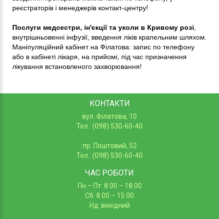
реєстраторів і менеджерів контакт-центру!
Послуги медсестри, ін'єкції та уколи в Кривому розі
,
внутрішньовенні інфузії, введення ліків крапельним шляхом.
Маніпуляційний кабінет на Філатова: запис по телефону
або в кабінеті лікаря, на прийомі, під час призначення
лікування встановленого захворювання!
КОНТАКТИ
вул. Філатова, 10
Тел.: (098) 530-60-40
пр. Поштовий, 52
Тел.: (098) 530-60-40
ЧАС РОБОТИ
Пн – Пт: 8.00 – 18.00
Сб: 8.00 – 15.00
Нд: вихідний