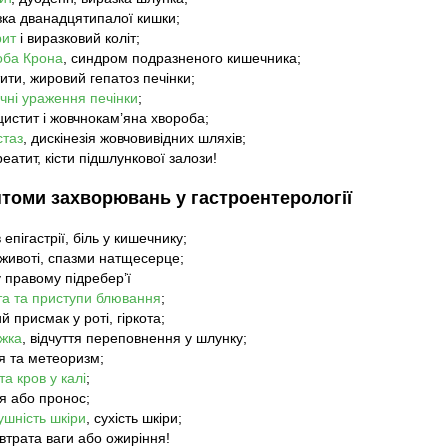
зка дванадцятипалої кишки;
рит
і виразковий коліт;
оба Крона
, синдром подразненого кишечника;
тити, жировий гепатоз печінки;
чні ураження печінки
;
цистит і жовчнокам’яна хвороба;
стаз
, дискінезія жовчовивідних шляхів;
реатит, кісти підшлункової залози!
томи захворювань у гастроентерології
в епігастрії, біль у кишечнику;
у животі, спазми натщесерце;
у правому підребер’ї
а та приступи блювання
;
й присмак у роті, гіркота;
жка
, відчуття переповнення у шлунку;
тя та метеоризм;
та кров у калі
;
ея або пронос;
шність шкіри
, сухість шкіри;
 втрата ваги або ожиріння!