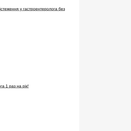
бстеження у гастроентеролога без
а 1 раз на рік!