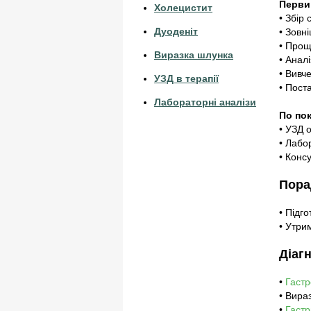
Перви
Холецистит
• Збір 
Дуоденіт
• Зовні
• Прощ
Виразка шлунка
• Анал
• Вивче
УЗД в терапії
• Пост
Лабораторні аналізи
По по
• УЗД 
• Лабо
• Консу
Пора
• Підг
• Утри
Діаг
•
Гаст
• Вира
•
Гастр