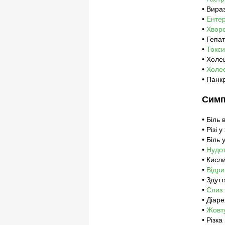
• Вира
•
Енте
•
Хвор
• Гепа
•
Токси
• Холе
•
Холе
• Панк
Симп
• Біль 
• Різі 
• Біль 
•
Нудот
• Кисли
•
Відри
• Здут
•
Слиз 
• Діар
•
Жовту
• Різка