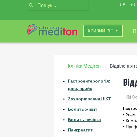
UA
RU
П
КИЇВ
КРИВИЙ РІГ
Клініка Медітон
Відділення г
|
Від
Гастроентерологія:
ціни, прайс
Ос
Захворювання ШКТ
Гастро
Болить живіт
• Уважн
Болить печінка
• Комп
• Проф
Панкреатит