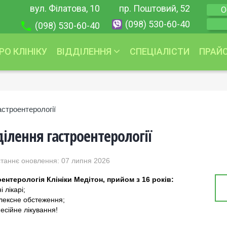
вул. Філатова, 10
пр. Поштовий, 52
О
(098) 530-60-40
(098) 530-60-40
РО КЛІНІКУ
ВІДДІЛЕННЯ
СПЕЦІАЛІСТИ
ПРАЙ
Урологія
Акції
Гінекологія
Урологія
астроентерології
Дерматологія
Гінекологія
ділення гастроентерології
Косметологія
Дерматологія
Трихологія
Дерматоонко
таннє оновлення: 07 липня 2026
Терапія
Дерматокосм
Гастроентерологія
Косметологія
ентерологія Клініки Медітон, прийом з 16 років:
і лікарі;
Педіатрія
Трихологія
лексне обстеження;
Отоларингологія
Терапія
есійне лікування!
Ендокринологія
Гастроентеро