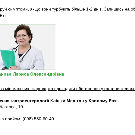
оруй симптоми, якщо вони турбують більше 1-2 днів. Запишись на о
нь!
анова Лариса Олександрівна
 за мінімальних скарг варто проходити обстеження у гастроентеролог
ення гастроентерології Клініки Медітон у Кривому Розі:
Філатова, 10
на прийом: (098) 530-60-40