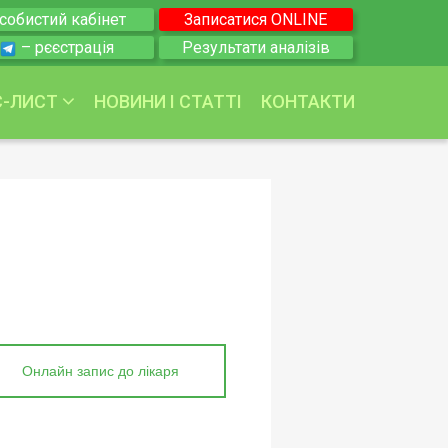
собистий кабінет
Записатися ONLINE
– рєєстрація
Результати аналізів
С-ЛИСТ
НОВИНИ І СТАТТІ
КОНТАКТИ
 та венерологія
логія
етологія
Онлайн запис до лікаря
логія