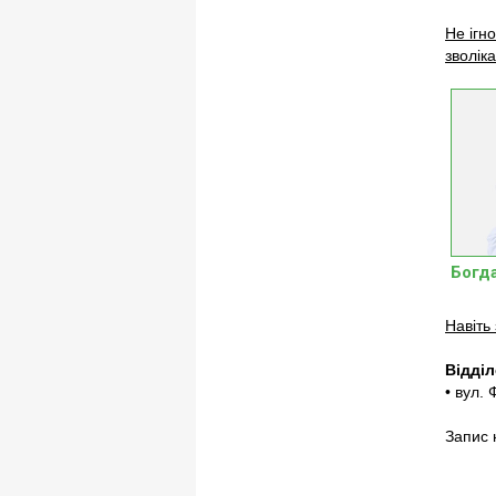
Не ігн
зволіка
Богд
Навіть
Відділ
• вул. 
Запис 