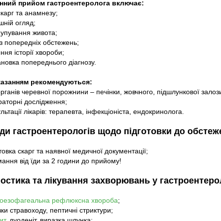
нний прийом гастроентеролога включає:
Неврологія
Педіатрія
скарг та анамнезу;
Ортопедія і травматологія
Отоларинголо
шній огляд;
упування живота;
Інфектологія
Ендокриноло
із попередніх обстежень;
Хірургія
Неврологія
ння історії хвороби;
ановка попереднього діагнозу.
УЗД діагностика
Ортопедія і т
Лабораторний комплекс
Інфектологія
казанням рекомендуються:
Хірургія
органів черевної порожнини – печінки, жовчного, підшлункової залоз
раторні дослідження;
УЗД (Філатов
льтації лікарів: терапевта, інфекціоніста, ендокринолога.
УЗД (Поштови
ди гастроентерологів щодо підготовки до обстеж
Лабораторія, 
Маніпуляційн
отовка скарг та наявної медичної документації;
Фізіотерапія
мання від їди за 2 години до прийому!
ностика та лікування захворювань у гастроентерол
роезофагеальна рефлюксна хвороба
;
зки стравоходу, пептичні стриктури;
ит
, дуоденіт, виразка шлунка;