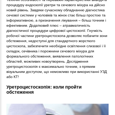
процедуру ендоскопії уретри та сечового міхура на дійсно
новий рівень. Завдяки сучасному обладнанню діагностика
сечової системи у чоловіків та жінок стає більш простою та
інформативною, а призначення лікування – більш точним і
ефективним. Додатковий плюс – атравматичність
діагностичної процедури цифрової цистоскопії. Гнучкість
робочої частини уретроцистоскопа дозволяє побачити зони
обстеження, недоступні для стандартного жорсткого
цистоскопа, забезпечити необхідне освітлення слизової і її
складок, сечівника і порожнини сечового міхура для
формального обстеження, виявлення патологічних
областей, можливих новоутворень. Дослідження
уретроцистоскопія є максимально точним, з прямим
візуальним доступом, що неможливо при використанні УЗД
або КТ!
Уретроцистоскопія: коли пройти
обстеження