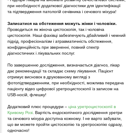
при необхідності додаткової діагностики для ідентифікації
та підтвердження патологій сечівника і сечового міхура!
Записатися на обстеження можуть жінки і чоловіки.
Проводиться як жіноча цистоскопія, так і чоловіча
цистоскопія. Наші фахівці забезпечують дбайливий і чемний
підхід, професіоналізм і атравматичність обстеження,
конфіденційність при зверненні, повний спектр
діагностичних і лікувальних послуг.
По завершенню дослідження, визначається діагноз, лікар
дає рекомендації та складає схему лікування. Пацієнт
отримує висновок в друкованому вигляді з
фотопідтвердженням, при необхідності, можлива передача
пацієнту відео цифрової уретроцистоскопії із записом на
USB-носій, флешку!
Додатковий плюс процедури –
ціна уретроцистоскопії в
Кривому Розі
. Вартість ендоскопічного дослідження уретри
та сечового міхура доступна кожному. І не варто забувати,
що ви можете пройти цистоскопію та уретроскопію одразу,
одночасно!