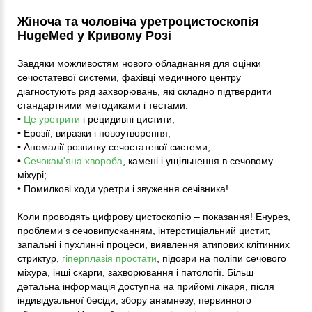
Жіноча та чоловіча уретроцистоскопія
HugeMed у Кривому Розі
Завдяки можливостям нового обладнання для оцінки
сечостатевої системи, фахівці медичного центру
діагностують ряд захворювань, які складно підтвердити
стандартними методиками і тестами:
•
Це уретрити
і рецидивні цистити;
• Ерозії, виразки і новоутворення;
• Аномалії розвитку сечостатевої системи;
•
Сечокам'яна хвороба
, камені і ущільнення в сечовому
міхурі;
• Помилкові ходи уретри і звуження сечівника!
Коли проводять цифрову цистоскопію – показання! Енурез,
проблеми з сечовипусканням, інтерстиціальний цистит,
запальні і пухлинні процеси, виявлення атипових клітинних
стриктур,
гіперплазія простати
, підозри на поліпи сечового
міхура, інші скарги, захворювання і патології. Більш
детальна інформація доступна на прийомі лікаря, після
індивідуальної бесіди, збору анамнезу, первинного