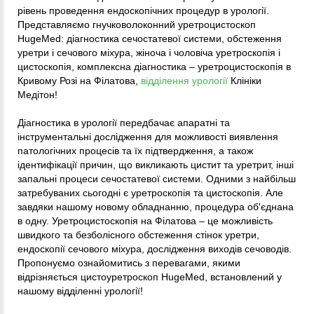
рівень проведення ендоскопічних процедур в урології.
Представляємо гнучковолоконний уретроцистоскоп
HugeMed: діагностика сечостатевої системи, обстеження
уретри і сечового міхура, жіноча і чоловіча уретроскопія і
цистоскопія, комплексна діагностика – уретроцистоскопія в
Кривому Розі на Філатова,
відділення урології
Клініки
Медітон!
Діагностика в урології передбачає апаратні та
інструментальні дослідження для можливості виявлення
патологічних процесів та їх підтвердження, а також
ідентифікації причин, що викликають цистит та уретрит, інші
запальні процеси сечостатевої системи. Одними з найбільш
затребуваних сьогодні є уретроскопія та цистоскопія. Але
завдяки нашому новому обладнанню, процедура об'єднана
в одну. Уретроцистоскопія на Філатова – це можливість
швидкого та безболісного обстеження стінок уретри,
ендоскопії сечового міхура, дослідження виходів сечоводів.
Пропонуємо ознайомитись з перевагами, якими
відрізняється цистоуретроскоп HugeMed, встановлений у
нашому відділенні урології!