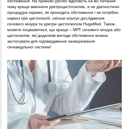
обстеження. На прийомі уролог відповість на всі питання:
чому краще виконати уретроцистоскопію, а не діагностичні
процедури окремо, як проходить обстеження і чи потрібен
наркоз при цистоскопії, скільки коштує дослідження
сечового міхура та уретри цистоскопом HugeMed. Також,
можете поцікавитися, що краще – МРТ сечового міхура або
цистоскопія, які додаткові методи обстеження можна
застосувати для підтвердження захворювання
сечовидільної системи!