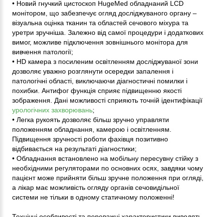
• Новий гнучкий цистоскоп HugeMed обладнаний LCD
монітором, що забезпечує огляд досліджуваного органу –
візуальна оцінка тканин та областей сечового міхура та
уретри зручніша. Залежно від самої процедури і додаткових
вимог, можливе підключення зовнішнього монітора для
вивчення патології;
• HD камера з посиленим освітленням досліджуваної зони
дозволяє уважно розглянути осередки запалення і
патологічні області, виключаючи діагностичні помилки і
похибки. Антифог функція сприяє підвищенню якості
зображення. Дані можливості сприяють точній ідентифікації
урологічних захворювань
;
• Легка рукоять дозволяє більш зручно управляти
положенням обладнання, камерою і освітленням.
Підвищення зручності роботи фахівця позитивно
відбивається на результаті діагностики;
• Обладнання встановлено на мобільну пересувну стійку з
необхідними регуляторами по основних осях, завдяки чому
пацієнт може прийняти більш зручне положення при огляді,
а лікар має можливість огляду органів сечовидільної
системи не тільки в одному статичному положенні!
Технічні особливості та переважні характеристики виводять