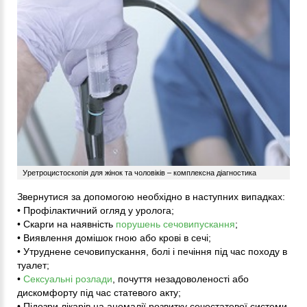
Уретроцистоскопія для жінок та чоловіків – комплексна діагностика
Звернутися за допомогою необхідно в наступних випадках:
• Профілактичний огляд у уролога;
• Скарги на наявність
порушень сечовипускання
;
• Виявлення домішок гною або крові в сечі;
• Утруднене сечовипускання, болі і печіння під час походу в
туалет;
•
Сексуальні розлади
, почуття незадоволеності або
дискомфорту під час статевого акту;
• Підозри лікарів на аномалії розвитку сечостатевої системи,