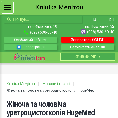
Клініка Медітон
UA
RU
вул. Філатова, 10
пр. Поштовий, 52
(098) 530-60-40
(098) 530-60-40
Особистий кабінет
Записатися ONLINE
– рєєстрація
Результати аналізів
КИЇВ
КРИВИЙ РІГ
Клініка Медітон
Новини і статті
|
|
Жіноча та чоловіча уретроцистоскопія HugeMed
Жіноча та чоловіча
уретроцистоскопія HugeMed