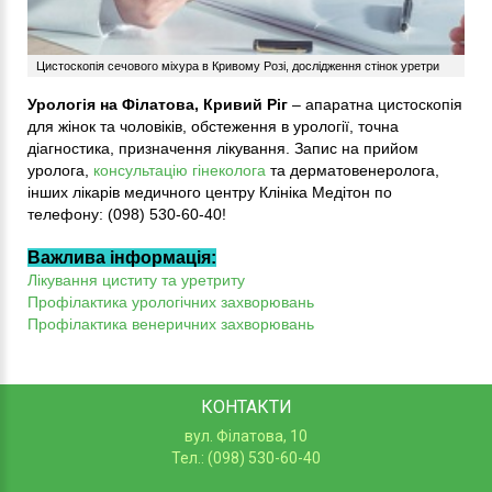
Цистоскопія сечового міхура в Кривому Розі, дослідження стінок уретри
Урологія на Філатова, Кривий Ріг
– апаратна цистоскопія
для жінок та чоловіків, обстеження в урології, точна
діагностика, призначення лікування. Запис на прийом
уролога,
консультацію гінеколога
та дерматовенеролога,
інших лікарів медичного центру Клініка Медітон по
телефону: (098) 530-60-40!
Важлива інформація:
Лікування циститу та уретриту
Профілактика урологічних захворювань
Профілактика венеричних захворювань
КОНТАКТИ
вул. Філатова, 10
Тел.: (098) 530-60-40