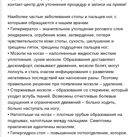
контакт-центр для уточнения процедур и записи на прием!
Наиболее частые заболевания стопы и пальцев ног, с
которыми обращаются к нашим врачам:
• Гиперкератоз – значительное утолщение рогового слоя
эпидермиса, огрубение кожи, затвердение, потеря
чувствительности кожи стопы, сухость, шелушение и
трещины пяток, трещины подущечек пальцев ног;
• Мозоли на ногах – наполненные жидкостью жесткие
уплотнения, сухие мозоли. Образования доставляют
дискомфорт, сковывают движения, мозоли болят, могут
лопнуть и стать очагом инфицирования с развитием
негативных последствий как нагноение раны. Поэтому
правильное решение при появлении мозоли – удаление;
• Стержневые мозоли – образования со стержнем, который
уходит вглубь тканей. Возможны отчетливые болевые
ощущения и ограничения движений – больно ходить,
больно наступать на ногу;
• Натоптыши на ногах – плотные грубые образования на
подошвах, натоптыши между пальцами. Симптомы
практически идентичны мозолям;
• Гипергидроз стоп – повышенное потоотделение, которое