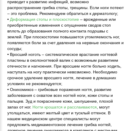
приводит к развитию инфекций, возможно
распространение грибка стопы, трещины. Если ноги потеют
– это проблема. Рекомендуем обратиться к дерматологу;
•
Деформация стопы и плоскостопие
– врожденные или
приобретенные изменения с опущением сводов стоп
вплоть до образования полного контакта подошвы с
землей. При плоскостопии повышается утомляемость ног,
появляются боли за счет давления на нервные окончания и
сосуды;
• Вросший ноготь – систематическое врастание ногтевой
пластины в околоногтевой валик с возможным развитием
отечности и нагноения. При вросшем ногте больно ходить,
наступать на ногу практически невозможно. Необходимо
срочное удаление вросшего ногтя, лечение в домашних
условиях не рекомендуется;
• Онихомикоз – грибковые поражения ногтя, развитие
заболевания с охватом всех ногтей ноги, кожи стопы и
пальцев. Зуд и покраснение кожи, шелушение, плохой
запах от ног.
Ногти крошатся и расслаиваются
, могут
утолщаться, имеют желтый цвет и тусклый оттенок. В
нашем медицинском центре специалисты могут
предложить медикаментозное лечение грибка ногтей,
лазерное лечение онихомикоза в комплексе с местными