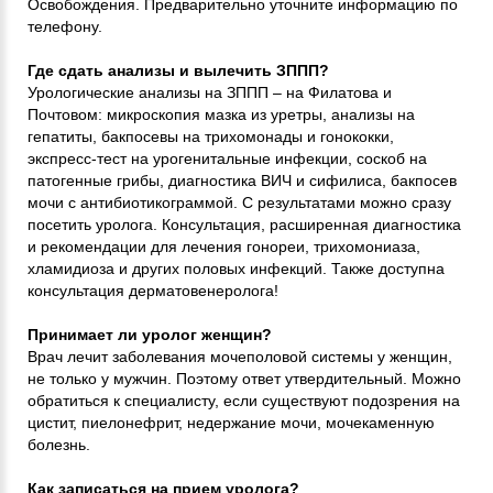
Освобождения. Предварительно уточните информацию по
телефону.
Где сдать анализы и вылечить ЗППП?
Урологические анализы на ЗППП – на Филатова и
Почтовом: микроскопия мазка из уретры, анализы на
гепатиты, бакпосевы на трихомонады и гонококки,
экспресс-тест на урогенитальные инфекции, соскоб на
патогенные грибы, диагностика ВИЧ и сифилиса, бакпосев
мочи с антибиотикограммой. С результатами можно сразу
посетить уролога. Консультация, расширенная диагностика
и рекомендации для лечения гонореи, трихомониаза,
хламидиоза и других половых инфекций. Также доступна
консультация дерматовенеролога!
Принимает ли уролог женщин?
Врач лечит заболевания мочеполовой системы у женщин,
не только у мужчин. Поэтому ответ утвердительный. Можно
обратиться к специалисту, если существуют подозрения на
цистит, пиелонефрит, недержание мочи, мочекаменную
болезнь.
Как записаться на прием уролога?