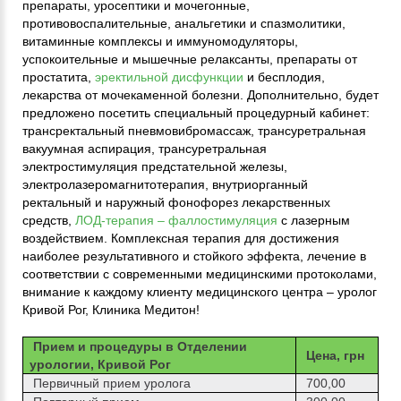
препараты, уросептики и мочегонные,
противовоспалительные, анальгетики и спазмолитики,
витаминные комплексы и иммуномодуляторы,
успокоительные и мышечные релаксанты, препараты от
простатита,
эректильной дисфункции
и бесплодия,
лекарства от мочекаменной болезни. Дополнительно, будет
предложено посетить специальный процедурный кабинет:
трансректальный пневмовибромассаж, трансуретральная
вакуумная аспирация, трансуретральная
электростимуляция предстательной железы,
электролазеромагнитотерапия, внутриорганный
ректальный и наружный фонофорез лекарственных
средств,
ЛОД-терапия – фаллостимуляция
с лазерным
воздействием. Комплексная терапия для достижения
наиболее результативного и стойкого эффекта, лечение в
соответствии с современными медицинскими протоколами,
внимание к каждому клиенту медицинского центра – уролог
Кривой Рог, Клиника Медитон!
Прием и процедуры в Отделении
Цена, грн
урологии, Кривой Рог
Первичный прием уролога
700,00