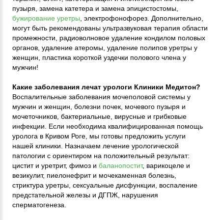
пузыря, замена катетера и замена эпицистостомы,
бужирование уретры
, электрофонофорез. Дополнительно,
могут быть рекомендованы ультразвуковая терапия области
промежности, радиоволновое удаление кондилом половых
органов, удаление атеромы, удаление полипов уретры у
женщин, пластика короткой уздечки полового члена у
мужчин!
Какие заболевания лечат урологи Клиники Медитон?
Воспалительные заболевания мочеполовой системы у
мужчин и женщин, болезни почек, мочевого пузыря и
мочеточников, бактериальные, вирусные и грибковые
инфекции. Если необходима квалифицированная помощь
уролога в Кривом Роге, мы готовы предложить услуги
нашей клиники. Назначаем лечение урологической
патологии с ориентиром на положительный результат:
цистит и уретрит, фимоз и
баланопостит
, варикоцеле и
везикулит, пиелонефрит и мочекаменная болезнь,
стриктура уретры, сексуальные дисфункции, воспаление
предстательной железы и ДГПЖ, нарушения
сперматогенеза.