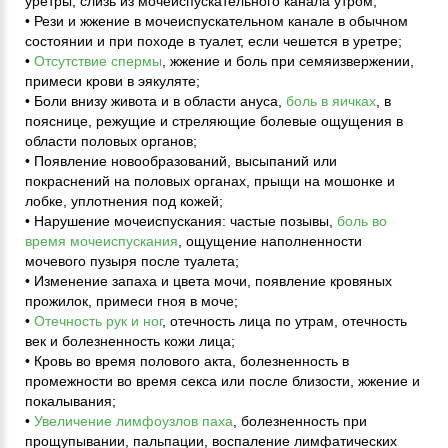
уретры, слизь из мочеиспускательного канала утром;
• Рези и жжение в мочеиспускательном канале в обычном
состоянии и при походе в туалет, если чешется в уретре;
•
Отсутствие спермы
, жжение и боль при семяизвержении,
примеси крови в эякуляте;
• Боли внизу живота и в области ануса,
боль в яичках
, в
пояснице, режущие и стреляющие болевые ощущения в
области половых органов;
• Появление новообразований, высыпаний или
покраснений на половых органах, прыщи на мошонке и
лобке, уплотнения под кожей;
• Нарушение мочеиспускания: частые позывы,
боль во
время мочеиспускания
, ощущение наполненности
мочевого пузыря после туалета;
• Изменение запаха и цвета мочи, появление кровяных
прожилок, примеси гноя в моче;
•
Отечность рук и ног
, отечность лица по утрам, отечность
век и болезненность кожи лица;
• Кровь во время полового акта, болезненность в
промежности во время секса или после близости, жжение и
покалывания;
•
Увеличение лимфоузлов паха
, болезненность при
прощупывании, пальпации, воспаление лимфатических