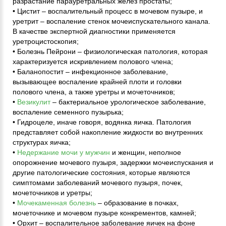
разрастание парауретральных желез простаты;
• Цистит – воспалительный процесс в мочевом пузыре, и
уретрит – воспаление стенок мочеиспускательного канала.
В качестве экспертной диагностики применяется
уретроцистоскопия;
• Болезнь Пейрони – физиологическая патология, которая
характеризуется искривлением полового члена;
• Баланопостит – инфекционное заболевание,
вызывающее воспаление крайней плоти и головки
полового члена, а также уретры и мочеточников;
•
Везикулит
– бактериальное урологическое заболевание,
воспаление семенного пузырька;
• Гидроцеле, иначе говоря, водянка яичка. Патология
представляет собой накопление жидкости во внутренних
структурах яичка;
•
Недержание мочи у мужчин
и женщин, неполное
опорожнение мочевого пузыря, задержки мочеиспускания и
другие патологические состояния, которые являются
симптомами заболеваний мочевого пузыря, почек,
мочеточников и уретры;
•
Мочекаменная болезнь
– образование в почках,
мочеточнике и мочевом пузыре конкрементов, камней;
• Орхит – воспалительное заболевание яичек на фоне