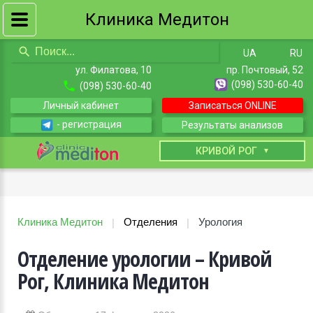
Клиника Медитон
UA
RU
ул. Филатова, 10
пр. Почтовый, 52
(098) 530-60-40
(098) 530-60-40
Личный кабинет
Записаться ONLINE
- регистрация
Результаты анализов
КИЕВ
КРИВОЙ РОГ
Клиника Медитон
Отделения
Урология
|
|
Отделение урологии – Кривой
Рог, Клиника Медитон