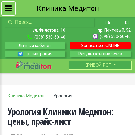
Клиника Медитон
UA
RU
ул. Филатова, 10
пр. Почтовый, 52
(098) 530-60-40
(098) 530-60-40
Личный кабинет
Записаться ONLINE
- регистрация
Результаты анализов
КИЕВ
КРИВОЙ РОГ
Клиника Медитон
Урология
|
Урология Клиники Медитон:
цены, прайс-лист