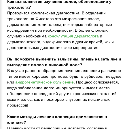
Как выполняется изучение волос, обследование у
трихолога?
Проводится комплексная диагностика. В отделении
трихологии на Филатова это микроскопия волос,
дерматоскопия кожи головы, некоторые лабораторные
исследования при необходимости. В более сложных
случаях необходима
консультация дерматолога
и
дерматоонколога, эндокринолога и других врачей, как и
дополнительные диагностические мероприятия!
Вы поможете вылечить залысины, плешь на затылке и
выпадение волос в височной доле?
В случае раннего обращения лечение алопеции различных
типов имеет хорошие прогнозы, будь то рубцовое, гнездное
или
андрогенетическое облысение
. Процесс осложняется,
когда заболевание долго игнорируется и имеет место
объединение последствий других хронических патологий
кожи и волос, как и некоторых внутренних негативных
процессов!
Какие методы лечения алопеции применяются в
клинике?
В зависимости от первопричин, возраста, состояния