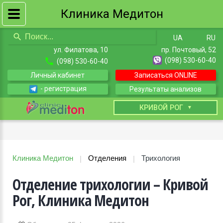
Клиника Медитон
UA
RU
ул. Филатова, 10
пр. Почтовый, 52
(098) 530-60-40
(098) 530-60-40
Личный кабинет
Записаться ONLINE
- регистрация
Результаты анализов
КИЕВ
КРИВОЙ РОГ
Клиника Медитон
Отделения
Трихология
|
|
Отделение трихологии – Кривой
Рог, Клиника Медитон