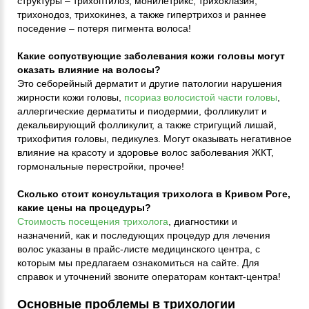
структуры – трихоптилоз, монилетрикс, трихоклазия,
трихонодоз, трихокинез, а также гипертрихоз и раннее
поседение – потеря пигмента волоса!
Какие сопуствующие заболевания кожи головы могут
оказать влияние на волосы?
Это себорейный дерматит и другие патологии нарушения
жирности кожи головы,
псориаз волосистой части головы
,
аллергические дерматиты и пиодермии, фолликулит и
декальвирующий фолликулит, а также стригущий лишай,
трихофития головы, педикулез. Могут оказывать негативное
влияние на красоту и здоровье волос заболевания ЖКТ,
гормональные перестройки, прочее!
Сколько стоит консультация трихолога в Кривом Роге,
какие цены на процедуры?
Стоимость посещения трихолога
, диагностики и
назначений, как и последующих процедур для лечения
волос указаны в прайс-листе медицинского центра, с
которым мы предлагаем ознакомиться на сайте. Для
справок и уточнений звоните операторам контакт-центра!
Основные проблемы в трихологии