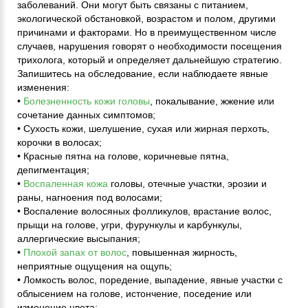
заболеваний. Они могут быть связаны с питанием,
экологической обстановкой, возрастом и полом, другими
причинами и факторами. Но в преимущественном числе
случаев, нарушения говорят о необходимости посещения
трихолога, который и определяет дальнейшую стратегию.
Запишитесь на обследование, если наблюдаете явные
изменения:
•
Болезненность кожи головы
, покалывание, жжение или
сочетание данных симптомов;
• Сухость кожи, шелушение, сухая или жирная перхоть,
корочки в волосах;
• Красные пятна на голове, коричневые пятна,
депигментация;
•
Воспаленная кожа
головы, отечные участки, эрозии и
раны, нагноения под волосами;
• Воспаление волосяных фолликулов, врастание волос,
прыщи на голове, угри, фурункулы и карбункулы,
аллергические высыпания;
•
Плохой запах от волос
, повышенная жирность,
неприятные ощущения на ощупь;
• Ломкость волос, поредение, выпадение, явные участки с
облысением на голове, истончение, поседение или
изменение цвета;