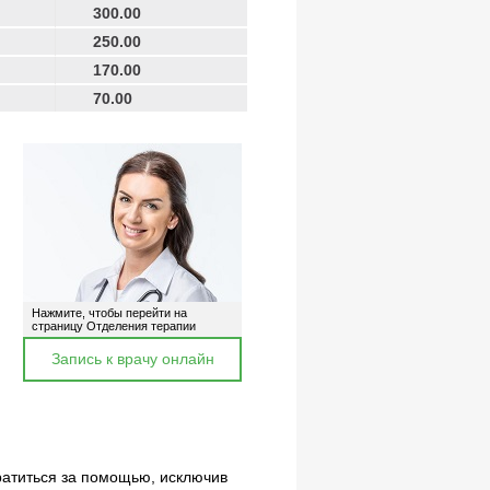
300.00
250.00
ия
170.00
я
70.00
авматология
нализы
Нажмите, чтобы перейти на
ый кабинет
страницу Отделения терапии
 процедуры
Запись к врачу онлайн
ратиться за помощью, исключив