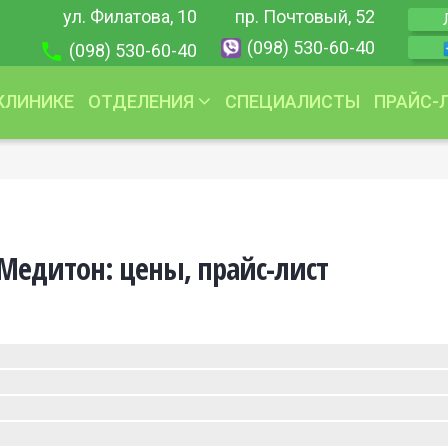
ул. Филатова, 10
пр. Почтовый, 52
(098) 530-60-40
(098) 530-60-40
КЛИНИКЕ
ОТДЕЛЕНИЯ
СПЕЦИАЛИСТЫ
ПРАЙС-
Урология
Акции
Гинекология
Урология
Дерматология
Гинекология
Медитон: цены, прайс-лист
Косметология
Дерматология и
Трихология
Дерматоонколо
Терапия
Дерматокосмет
Гастроэнтерология
Косметология
Педиатрия
Трихология
Отоларингология
Терапия
Эндокринология
Гастроэнтерол