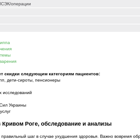
МСЭК/операции
Неврология
Педиатрия
Ортопедия и травматология
Отоларинголог
Инфектология
Эндокринологи
Хирургия
Неврология
УЗИ диагностика
Ортопедия и тр
риппа
Лабораторный комплекс
Инфектология
ачения
стемы
Хирургия
еварения
УЗИ (Филатова)
т скидки следующим категориям пациентов:
УЗИ (Почтовый)
упп, дети-сироты, пенсионеры
Лаборатория, а
Манипуляционн
х исследований
Физиотерапия,
Сил Украины
услуг
в Кривом Роге, обследование и анализы
 правильный шаг в случае ухудшения здоровья. Важно вовремя об