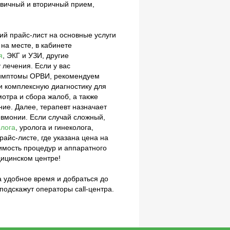
рвичный и вторичный прием,
ий прайс-лист на основные услуги
на месте, в кабинете
я
, ЭКГ и УЗИ, другие
 лечения. Если у вас
 симптомы ОРВИ, рекомендуем
и комплексную диагностику для
отра и сбора жалоб, а также
ие. Далее, терапевт назначает
евмонии. Если случай сложный,
олога
, уролога и гинеколога,
айс-листе, где указана цена на
оимость процедур и аппаратного
дицинском центре!
на удобное время и добраться до
одскажут операторы call-центра.