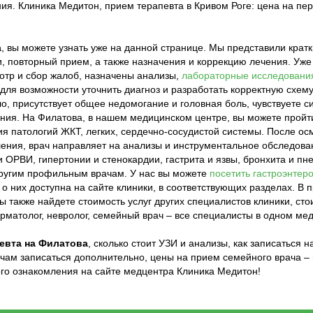
ия. Клиника Медитон, прием терапевта в Кривом Роге: цена на пе
а
, вы можете узнать уже на данной странице. Мы представили кратк
и, повторный прием, а также назначения и коррекцию лечения. Уже 
отр и сбор жалоб, назначены анализы,
лабораторные исследовани
ля возможности уточнить диагноз и разработать корректную схему
ло, присутствует общее недомогание и головная боль, чувствуете
ания. На Филатова, в нашем медицинском центре, вы можете пройт
 патологий ЖКТ, легких, сердечно-сосудистой системы. После осм
ния, врач направляет на анализы и инструментальное обследован
и ОРВИ, гипертонии и стенокардии, гастрита и язвы, бронхита и пн
другим профильным врачам. У нас вы можете
посетить гастроэнтер
 них доступна на сайте клиники, в соответствующих разделах. В пр
ы также найдете стоимость услуг других специалистов клиники, ст
дерматолог, невролог, семейный врач – все специалисты в одном ме
евта на Филатова
, сколько стоит УЗИ и анализы, как записаться 
чам записаться дополнительно, цены на прием семейного врача – п
о ознакомления на сайте медцентра Клиника Медитон!