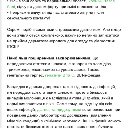
• Біль в зоні лобка та періанальної області,
хронічні тазові
болі
, відчуття дискомфорту при зміні положення тіла;
• Неприємні відчуття під час статевого акту чи після
сексуального контакту!
Окремі подібні симптоми є тривожним дзвіночком. Але якщо
вони з'являються комплексно, важливо негайно записатися
на прийом дерматовенеролога для огляду та діагностики
ІПСШ!
Найбільш поширеними захворюваннями
, що
передаються статевим шляхом, є гонорея та хламідіоз,
трихомоноз, мікоплазмоз та уреаплазмоз. Також,
генітальний герпес,
гепатити В та С
, ВІЛ-інфекція.
Кандидоз в деяких джерелах також відносять до інфекцій,
які передаються статевим шляхом, проте в більшості
випадків молочниця є наслідком активації грибка, який в
нормі виявляється в піхві. Саме тому, на відміну від всіх
інших інфекцій,
діагноз кандидозу піхви
встановлюється при
поєднанні даних лабораторних досліджень (виявлення
міцелію кандиди) з клінічною картиною. Інші інфекції можуть
протікати безсимптомно, але навіть виявлення збудника