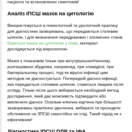
пацієнта та встановлених симптомів!
Аналіз ІПСШ мазок на цитологію
Використовується в гінекологічній та урологічній практиці
для діагностики захворювань, що передаються статевим
шляхом, і для визначення передракових і злоякісних станів.
Береться мазок на цитологію з піхви
, матеріал
досліджується під мікроскопом.
Мазок є показовим тільки при внтутрішньоклітинному
розташуванні збудника, наприклад, при хламідіозі, при
бактеріальному процесі, тоді як вірусні інфекції цим
методом не діагностуються. Попередній діагноз інфекції,
яка передається статевим шляхом, ставиться лікарем після
огляду. Тільки після цього вибирається необхідний метод
дослідження, який дає можливість підтвердити або
виключити діагноз. Оскільки клінічна картина при більшості
захворювань практично ідентична, вибирати та проходити
обстеження на ЗПСШ самостійно не слід. Такий підхід не є
ефективним!
Діагностика ІПСШ ПЛР та ІФА