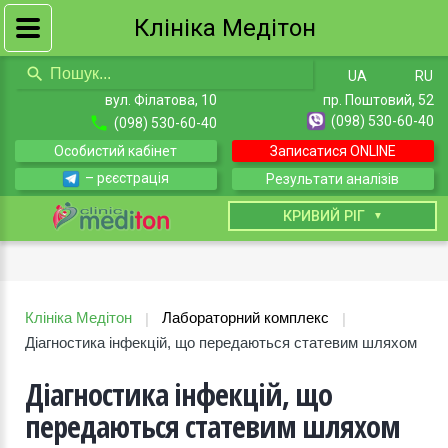
Клініка Медітон
UA
RU
вул. Філатова, 10
пр. Поштовий, 52
(098) 530-60-40
(098) 530-60-40
Особистий кабінет
Записатися ONLINE
– рєєстрація
Результати аналізів
КИЇВ
КРИВИЙ РІГ
Клініка Медітон
Лабораторний комплекс
|
|
Діагностика інфекцій, що передаються статевим шляхом
Діагностика інфекцій, що
передаються статевим шляхом