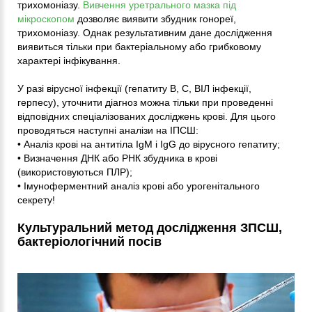
трихомоніазу.
Вивчення уретрального мазка під
мікроскопом
дозволяє виявити збудник гонореї,
трихомоніазу. Однак результативним дане дослідження
виявиться тільки при бактеріальному або грибковому
характері інфікування.
У разі вірусної інфекції (гепатиту В, С, ВІЛ інфекції,
герпесу), уточнити діагноз можна тільки при проведенні
відповідних спеціалізованих досліджень крові. Для цього
проводяться наступні аналізи на ІПСШ:
• Аналіз крові на антитіла IgM і IgG до вірусного гепатиту;
• Визначення ДНК або РНК збудника в крові
(використовуються ПЛР);
• Імуноферментний аналіз крові або урогенітального
секрету!
Культуральний метод дослідження ЗПСШ,
бактеріологічний посів