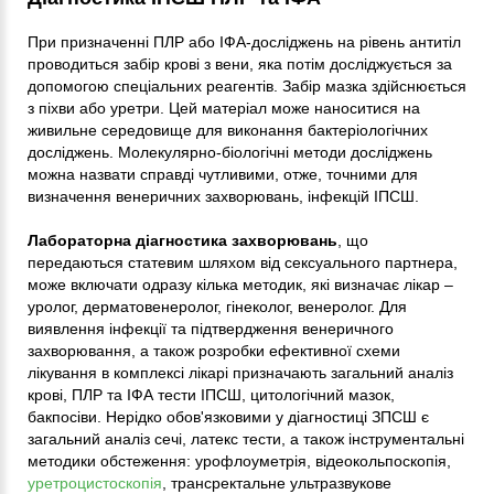
При призначенні ПЛР або ІФА-досліджень на рівень антитіл
проводиться забір крові з вени, яка потім досліджується за
допомогою спеціальних реагентів. Забір мазка здійснюється
з піхви або уретри. Цей матеріал може наноситися на
живильне середовище для виконання бактеріологічних
досліджень. Молекулярно-біологічні методи досліджень
можна назвати справді чутливими, отже, точними для
визначення венеричних захворювань, інфекцій ІПСШ.
Лабораторна діагностика захворювань
, що
передаються статевим шляхом від сексуального партнера,
може включати одразу кілька методик, які визначає лікар –
уролог, дерматовенеролог, гінеколог, венеролог. Для
виявлення інфекції та підтвердження венеричного
захворювання, а також розробки ефективної схеми
лікування в комплексі лікарі призначають загальний аналіз
крові, ПЛР та ІФА тести ІПСШ, цитологічний мазок,
бакпосіви. Нерідко обов'язковими у діагностиці ЗПСШ є
загальний аналіз сечі, латекс тести, а також інструментальні
методики обстеження: урофлоуметрія, відеокольпоскопія,
уретроцистоскопія
, трансректальне ультразвукове