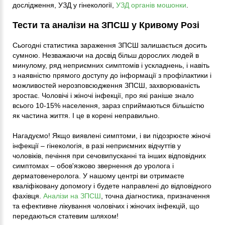
дослідження, УЗД у гінекології,
УЗД органів мошонки
.
Тести та аналізи на ЗПСШ у Кривому Розі
Сьогодні статистика зараження ЗПСШ залишається досить
сумною. Незважаючи на досвід більш дорослих людей в
минулому, ряд неприємних симптомів і ускладнень, і навіть
з наявністю прямого доступу до інформації з профілактики і
можливостей нерозповсюдження ЗПСШ, захворюваність
зростає. Чоловічі і жіночі інфекції, про які раніше знало
всього 10-15% населення, зараз сприймаються більшістю
як частина життя. І це в корені неправильно.
Нагадуємо! Якщо виявлені симптоми, і ви підозрюєте жіночі
інфекції – гінекологія, в разі неприємних відчуттів у
чоловіків, печіння при сечовипусканні та інших відповідних
симптомах – обов'язково звернення до уролога і
дерматовенеролога. У нашому центрі ви отримаєте
кваліфіковану допомогу і будете направлені до відповідного
фахівця.
Аналізи на ЗПСШ
, точна діагностика, призначення
та ефективне лікування чоловічих і жіночих інфекцій, що
передаються статевим шляхом!