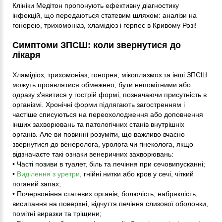
Клініки Медітон пропонують ефективну діагностику
інфекцій, що передаються статевим шляхом: аналізи на
гонорею, трихомоніаз, хламідіоз і герпес в Кривому Розі!
Симптоми ЗПСШ: коли звернутися до
лікаря
Хламідіоз, трихомоніаз, гонорея, мікоплазмоз та інші ЗПСШ
можуть проявлятися обмежено, бути непомітними або
одразу з'явитися у гострій формі, позначаючи присутність в
організмі. Хронічні форми підлягають загостренням і
частіше списуються на переохолодження або доповнення
інших захворювань та патологічних станів внутрішніх
органів. Але ви повинні розуміти, що важливо вчасно
звернутися до венеролога, уролога чи гінеколога, якщо
відзначаєте такі ознаки венеричних захворювань:
• Часті позиви в туалет, біль та печіння при сечовипусканні;
•
Виділення з уретри
, гнійні нитки або кров у сечі, чіткий
поганий запах;
• Почервоніння статевих органів, болючість, набряклість,
висипання на поверхні, відчуття печіння слизової оболонки,
помітні виразки та тріщини;