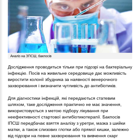
Аналіз на ЗПСШ, бакпосів
Дослідження проводиться тільки при підозрі на бактеріальну
інфекцію. Посів на живильне середовище дає можливість
виростити колонії збудника за наявності венерочного
захворювання і визначити чутливість до антибіотиків.
Для діагностики інфекцій, які передаються статевим
шляхом, таке дослідження практично не має значення,
використовується з метою підбору лікування при
неефективності стартової антибіотикотерапії. Бакпосів
ІПСШ передбачає взяття аналізу з уретри, мазка з шийки
матки, а також слизових глотки або прямої кишки, залежно
від підозри на певне захворювання та вивчення скарг