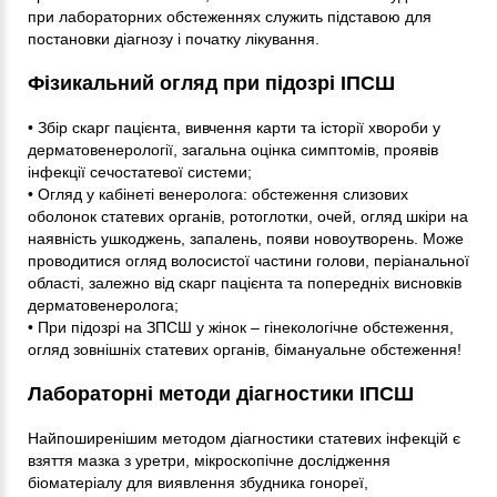
при лабораторних обстеженнях служить підставою для
постановки діагнозу і початку лікування.
Фізикальний огляд при підозрі ІПСШ
• Збір скарг пацієнта, вивчення карти та історії хвороби у
дерматовенерології, загальна оцінка симптомів, проявів
інфекції сечостатевої системи;
• Огляд у кабінеті венеролога: обстеження слизових
оболонок статевих органів, ротоглотки, очей, огляд шкіри на
наявність ушкоджень, запалень, появи новоутворень. Може
проводитися огляд волосистої частини голови, періанальної
області, залежно від скарг пацієнта та попередніх висновків
дерматовенеролога;
• При підозрі на ЗПСШ у жінок – гінекологічне обстеження,
огляд зовнішніх статевих органів, бімануальне обстеження!
Лабораторні методи діагностики ІПСШ
Найпоширенішим методом діагностики статевих інфекцій є
взяття мазка з уретри, мікроскопічне дослідження
біоматеріалу для виявлення збудника гонореї,