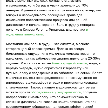
Боль в молочных железах, согласно статистике
маммологов, хотя бы раз в жизни замечали до 70%
женщин. И данный симптом носит различный характер, что
говорит о необходимости посещения врача для
исключения патологического процесса или ранней
диагностики и начала терапии. Боль в груди у женщины –
лечение в Кривом Роге на Филатова, диагностика
в
отделении гинекологии
.
Масталгия или боль в груди – это симптом, в основе
которого целый список причин. Далеко не всегда
болезненные ощущения в молочных железах говорят о
патологии, так как заболевания диагностируются в 20-30%
случаев. Масталгия – это не
боль в грудной клетке
, когда, в
первую очередь, нужно обратиться к терапевту или
пульмонологу с подозрением на заболевания легких. Болят
молочные железы непосредственно, и поэтому важно не
игнорировать дискомфорт в груди и проконсультироваться
с гинекологом. Также, в нашем медицинском центре вы
можете пройти
обследование у эндокринолога
, получить
направление к маммологу. Это поможет исключить
сложные диагнозы или вовремя начать лечение, что при
своевременном обращении на порядок эффективнее!