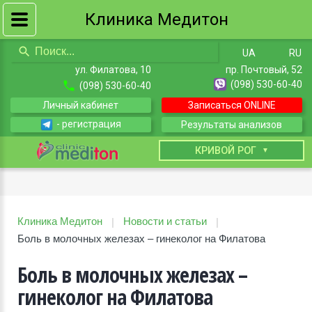
Клиника Медитон
UA
RU
ул. Филатова, 10
пр. Почтовый, 52
(098) 530-60-40
(098) 530-60-40
Личный кабинет
Записаться ONLINE
- регистрация
Результаты анализов
КИЕВ
КРИВОЙ РОГ
Клиника Медитон
Новости и статьи
|
|
Боль в молочных железах – гинеколог на Филатова
Боль в молочных железах –
гинеколог на Филатова