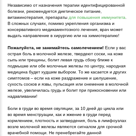
Независимо от назначения терапии идентифицированной
болезни, рекомендуется диетическое питание,
витаминотерапия, препараты
для повышения иммунитета
.
В сложных случаях, помимо укрепления организма и
консервативного медикаментозного лечения, врач может
выдать направление в хирургию или на химиотерапию!
Пожалуйста, не занимайтесь самолечением!
Если у вас
острая боль в молочной железе, твердеют соски, на коже
сыпь или трещины, болит левая грудь сбоку ближе к
подмышке или обе молочные железы по центру, народная
медицина будет худшим выбором. То же касается и других
симптомов – если на коже раздражение и шелушение,
сухость сосков и язвы, пульсация или онемение в молочной
железе, увеличилась грудь и болит при прикосновении или
надавливании!
Боли в груди во время овуляции, за 10 дней до цикла или
во время менструации, как и жжение в груди перед
кормлением, плотность и затвердения, боль в лимфоузлах
возле молочной железы являются сигналом для срочной
врачебной помощи. Не пренебрегайте данной