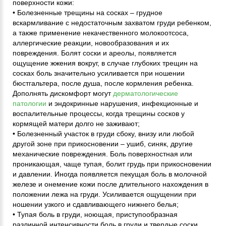
поверхности кожи:
• Болезненные трещины на сосках – грудное
вскармливание с недостаточным захватом груди ребенком,
а также применение некачественного молокоотсоса,
аллергические реакции, новообразования и их
повреждения. Болят соски и ареолы, появляется
ощущение жжения вокруг, в случае глубоких трещин на
сосках боль значительно усиливается при ношении
бюстгальтера, после душа, после кормления ребенка.
Дополнять дискомфорт могут
дерматологические
патологии
и эндокринные нарушения, инфекционные и
воспалительные процессы, когда трещины сосков у
кормящей матери долго не заживают;
• Болезненный участок в груди сбоку, внизу или любой
другой зоне при прикосновении – ушиб, синяк, другие
механические повреждения. Боль поверхностная или
проникающая, чаще тупая, болит грудь при прикосновении
и давлении. Иногда появляется пекущая боль в молочной
железе и онемение кожи после длительного нахождения в
положении лежа на груди. Усиливается ощущении при
ношении узкого и сдавливающего нижнего белья;
• Тупая боль в груди, ноющая, приступообразная
различной интенсивности боль в груди и твердые соски,