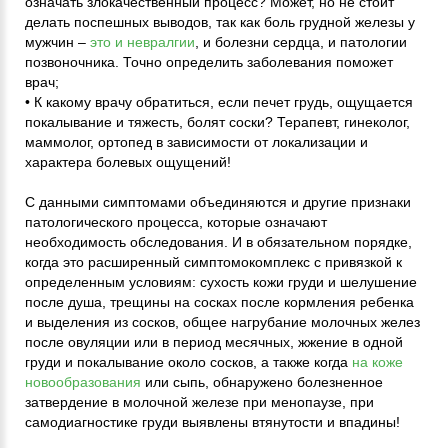
означать злокачественный процесс? Может, но не стоит
делать поспешных выводов, так как боль грудной железы у
мужчин –
это и невралгии
, и болезни сердца, и патологии
позвоночника. Точно определить заболевания поможет
врач;
• К какому врачу обратиться, если печет грудь, ощущается
покалывание и тяжесть, болят соски? Терапевт, гинеколог,
маммолог, ортопед в зависимости от локализации и
характера болевых ощущений!
С данными симптомами объединяются и другие признаки
патологического процесса, которые означают
необходимость обследования. И в обязательном порядке,
когда это расширенный симптомокомплекс с привязкой к
определенным условиям: сухость кожи груди и шелушение
после душа, трещины на сосках после кормления ребенка
и выделения из сосков, общее нагрубание молочных желез
после овуляции или в период месячных, жжение в одной
груди и покалывание около сосков, а также когда
на коже
новообразования
или сыпь, обнаружено болезненное
затвердение в молочной железе при менопаузе, при
самодиагностике груди выявлены втянутости и впадины!