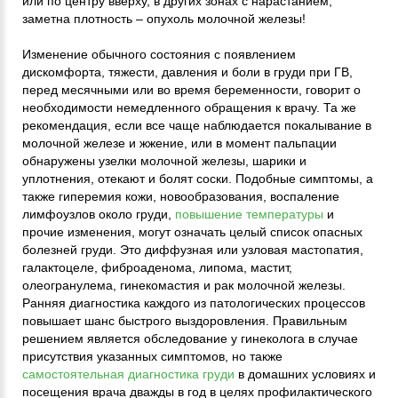
или по центру вверху, в других зонах с нарастанием,
заметна плотность – опухоль молочной железы!
Изменение обычного состояния с появлением
дискомфорта, тяжести, давления и боли в груди при ГВ,
перед месячными или во время беременности, говорит о
необходимости немедленного обращения к врачу. Та же
рекомендация, если все чаще наблюдается покалывание в
молочной железе и жжение, или в момент пальпации
обнаружены узелки молочной железы, шарики и
уплотнения, отекают и болят соски. Подобные симптомы, а
также гиперемия кожи, новообразования, воспаление
лимфоузлов около груди,
повышение температуры
и
прочие изменения, могут означать целый список опасных
болезней груди. Это диффузная или узловая мастопатия,
галактоцеле, фиброаденома, липома, мастит,
олеогранулема, гинекомастия и рак молочной железы.
Ранняя диагностика каждого из патологических процессов
повышает шанс быстрого выздоровления. Правильным
решением является обследование у гинеколога в случае
присутствия указанных симптомов, но также
самостоятельная диагностика груди
в домашних условиях и
посещения врача дважды в год в целях профилактического