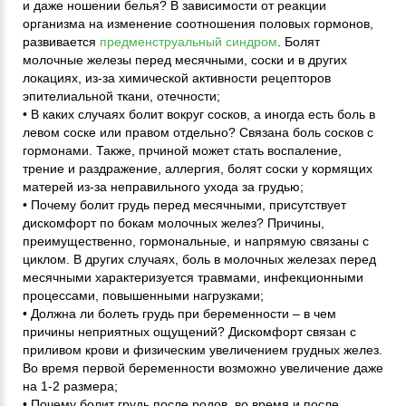
и даже ношении белья? В зависимости от реакции
организма на изменение соотношения половых гормонов,
развивается
предменструальный синдром
. Болят
молочные железы перед месячными, соски и в других
локациях, из-за химической активности рецепторов
эпителиальной ткани, отечности;
• В каких случаях болит вокруг сосков, а иногда есть боль в
левом соске или правом отдельно? Связана боль сосков с
гормонами. Также, прчиной может стать воспаление,
трение и раздражение, аллергия, болят соски у кормящих
матерей из-за неправильного ухода за грудью;
• Почему болит грудь перед месячными, присутствует
дискомфорт по бокам молочных желез? Причины,
преимущественно, гормональные, и напрямую связаны с
циклом. В других случаях, боль в молочных железах перед
месячными характеризуется травмами, инфекционными
процессами, повышенными нагрузками;
• Должна ли болеть грудь при беременности – в чем
причины неприятных ощущений? Дискомфорт связан с
приливом крови и физическим увеличением грудных желез.
Во время первой беременности возможно увеличение даже
на 1-2 размера;
• Почему болит грудь после родов, во время и после