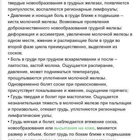
твердые новообразования в грудных железах, появляются
припухлости, воспаляются регионарные лимфоузлы;
• Давление и ноющая боль в груди ближе к подмышке –
киста молочной железы. Возможные проявления
доброкачественного новообразования грудной железы:
деформация и ассиметрия, увеличение молочной железы в
одном месте, жжение и распирающие боли в груди во
второй фазе цикла преимущественно, выделения из
сосков;
• Боль в груди при грудном вскармливании и после –
лактостаз, застой молока. Ощущается распирание,
давление, может подниматься температура,
прощупываются уплотнения молочной железы.
Одновременно болят соски при прикосновении,
присутствует покалывание и жжение, ощущение горячего;
• Грудь твердая и болит при мастопатии. Ощущается
незначительная тяжесть в молочной железе при пальпации
и произвольно, отекает грудь, уплотняются регионарные
лимфатические узлы;
• Грудь мягкая и болит, наблюдается втяжение соска,
новообразования или
высыпания на коже
, меняется
размер и объем, болит грудь по бокам ближе к подмышкам