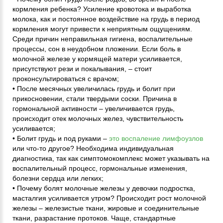
кормления ребенка? Усиление кровотока и выработка
молока, как и постоянное воздействие на грудь в период
кормления могут привести к неприятным ощущениям.
Среди причин неправильная гигиена, воспалительные
процессы, сон в неудобном пложении. Если боль в
молочной железе у кормящей матери усиливается,
присутствуют рези и покалывания, – стоит
проконсультироваться с врачом;
• После месячных увеличилась грудь и болит при
прикосновении, стали твердыми соски. Причина в
гормональной активности – увеличивается грудь,
происходит отек молочных желез, чувствительность
усиливается;
• Болит грудь и под руками –
это воспаление лимфоузлов
или что-то другое? Необходима индивидуальная
диагностика, так как симптомокомплекс может указывать на
воспалительный процесс, гормональные изменения,
болезни сердца или легких;
• Почему болят молочные железы у девочки подростка,
масталгия усиливается утром? Происходит рост молочной
железы – железистые ткани, жировые и соединительные
ткани, разрастание протоков. Чаще, стандартные