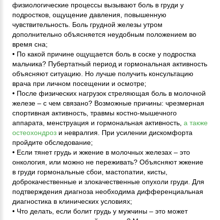
физиологические процессы вызывают боль в груди у
подростков, ощущение давления, повышенную
чувствительность. Боль грудной железы утром
дополнительно объясняется неудобным положением во
время сна;
• По какой причине ощущается боль в соске у подростка
мальчика? Пубертатный период и гормональная активность
объясняют ситуацию. Но лучше получить консультацию
врача при личном посещении и осмотре;
• После физических нагрузок стреляющая боль в молочной
железе – с чем связано? Возможные причины: чрезмерная
спортивная активность, травмы костно-мышечного
аппарата, менструация и гормональная активность,
а также
остеохондроз
и невралгия. При усилении дискомфорта
пройдите обследование;
• Если тянет грудь и жжение в молочных железах – это
онкология, или можно не переживать? Объясняют жжение
в груди гормональные сбои, мастопатии, кисты,
доброкачественные и злокачественные опухоли груди. Для
подтверждения диагноза необходима дифференциальная
диагностика в клинических условиях;
• Что делать, если болит грудь у мужчины – это может