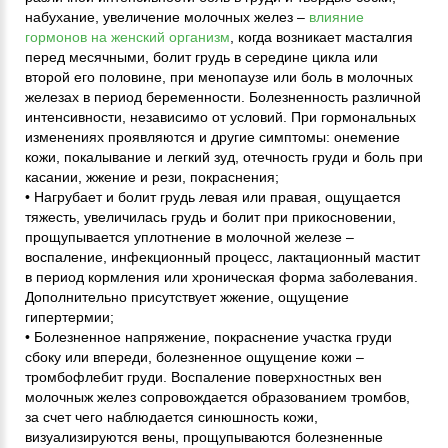
набухание, увеличение молочных желез –
влияние
гормонов на женский организм
, когда возникает масталгия
перед месячными, болит грудь в середине цикла или
второй его половине, при менопаузе или боль в молочных
железах в период беременности. Болезненность различной
интенсивности, независимо от условий. При гормональных
изменениях проявляются и другие симптомы: онемение
кожи, покалывание и легкий зуд, отечность груди и боль при
касании, жжение и рези, покраснения;
• Нагрубает и болит грудь левая или правая, ощущается
тяжесть, увеличилась грудь и болит при прикосновении,
прощупывается уплотнение в молочной железе –
воспаление, инфекционный процесс, лактационный мастит
в период кормления или хроническая форма заболевания.
Дополнительно присутствует жжение, ощущение
гипертермии;
• Болезненное напряжение, покраснение участка груди
сбоку или впереди, болезненное ощущение кожи –
тромбофлебит груди. Воспаление поверхностных вен
молочныж желез сопровождается образованием тромбов,
за счет чего наблюдается синюшность кожи,
визуализируются вены, прощупываются болезненные