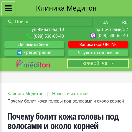
Клиника Медитон
UA
RU
ул. Филатова, 10
пр. Почтовый, 52
(098) 530-60-40
(098) 530-60-40
Личный кабинет
Записаться ONLINE
- регистрация
Результаты анализов
КИЕВ
КРИВОЙ РОГ
Клиника Медитон
Новости и статьи
|
|
Почему болит кожа головы под волосами и около корней
Почему болит кожа головы под
волосами и около корней