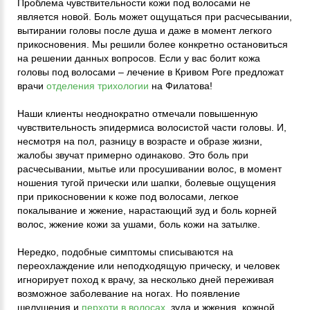
Проблема чувствительности кожи под волосами не
является новой. Боль может ощущаться при расчесывании,
вытирании головы после душа и даже в момент легкого
прикосновения. Мы решили более конкретно остановиться
на решении данных вопросов. Если у вас болит кожа
головы под волосами – лечение в Кривом Роге предложат
врачи
отделения трихологии
на Филатова!
Наши клиенты неоднократно отмечали повышенную
чувствительность эпидермиса волосистой части головы. И,
несмотря на пол, разницу в возрасте и образе жизни,
жалобы звучат примерно одинаково. Это боль при
расчесывании, мытье или просушивании волос, в момент
ношения тугой прически или шапки, болевые ощущения
при прикосновении к коже под волосами, легкое
покалывание и жжение, нарастающий зуд и боль корней
волос, жжение кожи за ушами, боль кожи на затылке.
Нередко, подобные симптомы списываются на
переохлаждение или неподходящую прическу, и человек
игнорирует поход к врачу, за несколько дней переживая
возможное заболевание на ногах. Но появление
шелушения и
перхоти в волосах
, зуда и жжения, кожной