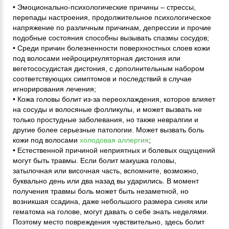
• Эмоционально-психологические причины – стрессы,
перепады настроения, продолжительное психологическое
напряжение по различным причинам, депрессии и прочие
подобные состояния способны вызывать спазмы сосудов;
• Среди причин болезненности поверхностных слоев кожи
под волосами нейроциркуляторная дистония или
вегетососудистая дистония, с дополнительным набором
соответствующих симптомов и последствий в случае
игнорирования лечения;
• Кожа головы болит из-за переохлаждения, которое влияет
на сосуды и волосяные фолликулы, и может вызвать не
только простудные заболевания, но также невралгии и
другие более серьезные патологии. Может вызвать боль
кожи под волосами
холодовая аллергия
;
• Естественной причиной неприятных и болевых ощущений
могут быть травмы. Если болит макушка головы,
затылочная или височная часть, вспомните, возможно,
буквально день или два назад вы ударились. В момент
получения травмы боль может быть незаметной, но
возникшая ссадина, даже небольшого размера синяк или
гематома на голове, могут давать о себе знать неделями.
Поэтому место повреждения чувствительно, здесь болит