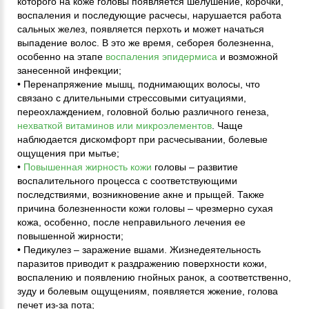
которого на коже головы появляется шелушение, корочки,
воспаления и последующие расчесы, нарушается работа
сальных желез, появляется перхоть и может начаться
выпадение волос. В это же время, себорея болезненна,
особенно на этапе
воспаления эпидермиса
и возможной
занесенной инфекции;
• Перенапряжение мышц, поднимающих волосы, что
связано с длительными стрессовыми ситуациями,
переохлаждением, головной болью различного генеза,
нехваткой витаминов или микроэлементов
. Чаще
наблюдается дискомфорт при расчесывании, болевые
ощущения при мытье;
•
Повышенная жирность кожи
головы – развитие
воспалительного процесса с соответствующими
последствиями, возникновение акне и прыщей. Также
причина болезненности кожи головы – чрезмерно сухая
кожа, особенно, после неправильного лечения ее
повышенной жирности;
• Педикулез – заражение вшами. Жизнедеятельность
паразитов приводит к раздражению поверхности кожи,
воспалению и появлению гнойных ранок, а соответственно,
зуду и болевым ощущениям, появляется жжение, голова
печет из-за пота;