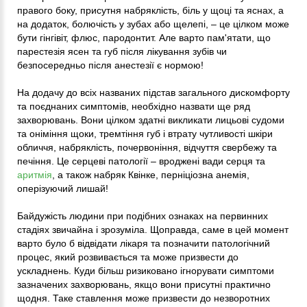
правого боку, присутня набряклість, біль у щоці та яснах, а
на додаток, болючість у зубах або щелепі, – це цілком може
бути гінгівіт, флюс, пародонтит. Але варто пам'ятати, що
парестезія ясен та губ після лікування зубів чи
безпосередньо після анестезії є нормою!
На додачу до всіх названих підстав загального дискомфорту
та поєднаних симптомів, необхідно назвати ще ряд
захворювань. Вони цілком здатні викликати лицьові судоми
та оніміння щоки, тремтіння губ і втрату чутливості шкіри
обличчя, набряклість, почервоніння, відчуття свербежу та
печіння. Це серцеві патології – вроджені вади серця та
аритмія
, а також набряк Квінке, перніціозна анемія,
оперізуючий лишай!
Байдужість людини при подібних ознаках на первинних
стадіях звичайна і зрозуміла. Щоправда, саме в цей момент
варто було б відвідати лікаря та позначити патологічний
процес, який розвивається та може призвести до
ускладнень. Куди більш ризиковано ігнорувати симптоми
зазначених захворювань, якщо вони присутні практично
щодня. Таке ставлення може призвести до незворотних