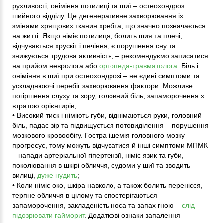
рухливості, оніміння потилиці та шиї – остеохондроз
шийного відділу. Це дегенеративне захворювання із
змінами хрящових тканин хребта, що значно позначається
на житті. Якщо німіє потилиця, болить шия та плечі,
відчувається хрускіт і печіння, є порушення сну та
знижується трудова активність, – рекомендуємо записатися
на прийом невролога або
ортопеда-травматолога
. Біль і
оніміння в шиї при остеохондрозі – не єдині симптоми та
ускладнюючі перебіг захворювання фактори. Можливе
погіршення слуху та зору, головний біль, запаморочення з
втратою орієнтирів;
• Високий тиск і німіють губи, віднімаються руки, головний
біль, падає зір та підвищується потовиділення – порушення
мозкового кровообігу. Гостра ішемія головного мозку
прогресує, тому можуть відчуватися й інші симптоми МПМК
– напади артеріальної гіпертензії, німіє язик та губи,
поколювання в шкірі обличчя, судоми у шиї та зводить
вилиці,
дуже нудить
;
• Коли німіє око, шкіра навколо, а також болить перенісся,
терпне обличчя в цілому та спостерігаються
запаморочення, закладеність носа та запах гною –
слід
підозрювати гайморит
. Додаткові ознаки запалення