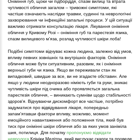
Оніміння губ, щоки чи підборіддя, спазм вилиці та втрата
чутливості обличчя загалом – тривожні симптоми, які
частіше означають наслідки травми, судинні та неврологічні
захворювання чи інфекційні запальні процеси. У цій ситуації
важливо отримати консультацію лікаря. Лікування оніміння
обличчя у Кривому Розі – оніміння губ та парестезія язика,
спазм вилицевого м'яза, розлад чутливості шкіри лоба!
Подібні симптоми відчуває кожна людина, залежно від умов,
впливу певних зовнішніх та внутрішніх факторів. Оніміння
обличчя може бути ситуативним, разовим, як і оніміння
верхньої губи чи язика. Якщо ви переживали стан як
випадковий, швидше за все, ви не згадаєте обставин. Але
якщо у людини неодноразово німіють губи та руки, зникає
чутливість шкіри під очима або проявляється загальна
парестезія обличчя, – виникають сумніви щодо стабільності
здоров'я. Відчуваючи дискомфорт все частіше, потрібно
задуматися про відвідування лікаря, попередньо
запам'ятавши фактори впливу, можливо, момент
емоційного навантаження або положення тіла, який був
тиск при онімінні шкіри обличчя або за яких умов заніміла
шия, потилиця. Для початку
пропонуємо відвідати
невролога
Клініки Медітон, який вислухає скарги та проведе