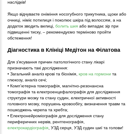
наслідків!
Якщо відчуваєте оніміння носогубного трикутника, щоки або
очниці, німіє потилиця і поколює шкіра під волоссям, а на
додаток зводить вилиці,
болить шия
або випадає зір при
підвищенні тиску, – рекомендуємо терміново пройти
обстеження!
Діагностика в Клініці Медітон на Філатова
Для з'ясування причин патологічного стану лікарі
призначають такі дослідження:
• Загальний аналіз крові та біохімія,
кров на гормони
та
глюкозу, аналіз сечі;
• Комп'ютерна томографія, магнітно-резонансна
томографія та електроенцефалографія для дослідження
структури мозку та стану судин, електричної активності
головного мозку, порушень кровообігу, визначення травм та
пошкоджень черепа та хребта;
• Електронейроміографія для дослідження стану
периферичних нервів, рентгенографія,
електрокардіографія
, УЗД серця, УЗД судин шиї та голови!