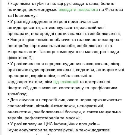
Якщо німіють губи та пальці рук, зводить шию, болить
потилиця, рекомендуємо
відвідати невролога
на Філатова
та Поштовому:
• У разі підтвердження мігрені призначаються
антидепресанти, антиконвульсанти, заспокійливі
препарати, нестероїдні протизапальні та знеболювальні;
• Якщо ініціює оніміння обличчя та голови остеохондроз –
нестероїдні протизапальні засоби, знеболювальні та
міорелаксанти. Також рекомендується масаж, різні види
фізіотерапії;
• У разі виявлення серцево-судинних захворювань, лікар
призначає судинорозширювальні, седативи, антиаритмічні
препарати, кардіотоніки, знеболювальні та
кардіопротектори, ліки
від тахікардії
та артеріальної
гіпертензії, для зниження холестерину та профілактики
тромбозу;
• Для лікування невралгії лицьового нерва призначаються
спазмолітики, вітамінні комплекси, ненаркотичні
анальгетики, знеболювальні блокади, а також мануальна
терапія, рефлексотерапія та масажі;
• У разі впливу на ЦНС інфекційних процесів –
імуномодулятори та противірусні, а також додаткові