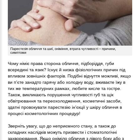
Парестезія обличчя та шиї, оніміння, втрата чутливості – причини,
симптоми
Чому німіє права сторона обличчя, підборіддя, губи
всередині та язик? Існує й низка фізіологічних причин під
впливом зовнішніх факторів. Подібні відчуття можливі, якщо
ви п'єте занадто гарячу або холодну воду, вживаєте їжу в
тих же температурних рамках, любите кисле та гостре.
Також, викликають порушення чутливості губ та щік
обвітрювання та переохолодження, косметичні засоби,
здатні провокувати парестезію ін'єкції у шкіру обличчя в
процесі косметологічних процедур!
Зверніть увагу, що до неприємного стану, а також до
складних наслідків можуть призвести і стоматологічні
захворювання. Якщо оніміло обличчя з лівого боку або з