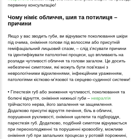
первинну консультацію!
Чому німіє обличчя, шия та потилиця –
причини
Якщо у вас зводить губи, ви відчуваєте поколювання шкіри
під очима, оніміння голови під волоссям або присутній
геміфаціальний лицьовий спазм, – слід з'ясувати причини
та ідентифікувати патологічні процеси, що впливають на
розлади чутливості обличчя та голови загалом. Це досить
небезпечні симптоми, які можуть бути пов'язані з
неврологічними відхиленнями, інфекційним ураженням,
патологіями кістково-м'язової та серцево-судинної системи!
• Гіпестезія губ або зниження чутливості, поколювання та
болючі відчуття, оніміння нижньої губи –
невралгія
трійчастого нерва, його запалення чи защемлення.
Додатково присутні відчуття печіння, біль в обличчі,
порушення рухливості, оніміння щелепи та підборіддя,
парестезія губ. Додатково, подібний симптом відчувається
при переохолодженні та порушенні кровообігу, можливе
оніміння губ при запальних процесах у ротовій порожнині,