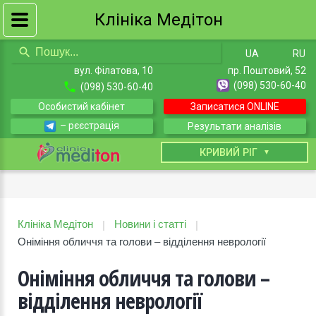
Клініка Медітон
UA
RU
вул. Філатова, 10
пр. Поштовий, 52
(098) 530-60-40
(098) 530-60-40
Особистий кабінет
Записатися ONLINE
– рєєстрація
Результати аналізів
КИЇВ
КРИВИЙ РІГ
Клініка Медітон
Новини і статті
|
|
Оніміння обличчя та голови – відділення неврології
Оніміння обличчя та голови –
відділення неврології