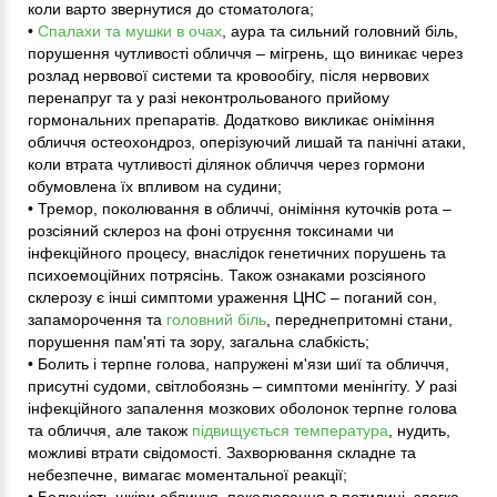
коли варто звернутися до стоматолога;
•
Спалахи та мушки в очах
, аура та сильний головний біль,
порушення чутливості обличчя – мігрень, що виникає через
розлад нервової системи та кровообігу, після нервових
перенапруг та у разі неконтрольованого прийому
гормональних препаратів. Додатково викликає оніміння
обличчя остеохондроз, оперізуючий лишай та панічні атаки,
коли втрата чутливості ділянок обличчя через гормони
обумовлена ​​їх впливом на судини;
• Тремор, поколювання в обличчі, оніміння куточків рота –
розсіяний склероз на фоні отруєння токсинами чи
інфекційного процесу, внаслідок генетичних порушень та
психоемоційних потрясінь. Також ознаками розсіяного
склерозу є інші симптоми ураження ЦНС – поганий сон,
запаморочення та
головний біль
, переднепритомні стани,
порушення пам'яті та зору, загальна слабкість;
• Болить і терпне голова, напружені м'язи шиї та обличчя,
присутні судоми, світлобоязнь – симптоми менінгіту. У разі
інфекційного запалення мозкових оболонок терпне голова
та обличчя, але також
підвищується температура
, нудить,
можливі втрати свідомості. Захворювання складне та
небезпечне, вимагає моментальної реакції;
• Болючість шкіри обличчя, поколювання в потилиці, злегка