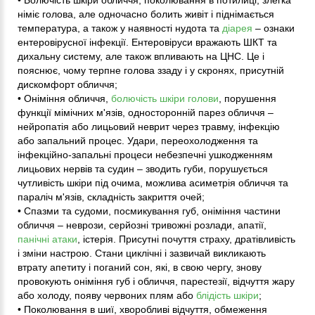
німіє голова, але одночасно болить живіт і піднімається
температура, а також у наявності нудота та
діарея
– ознаки
ентеровірусної інфекції. Ентеровіруси вражають ШКТ та
дихальну систему, але також впливають на ЦНС. Це і
пояснює, чому терпне голова ззаду і у скронях, присутній
дискомфорт обличчя;
• Оніміння обличчя,
болючість шкіри голови
, порушення
функції мімічних м'язів, односторонній парез обличчя –
нейропатія або лицьовий неврит через травму, інфекцію
або запальний процес. Удари, переохолодження та
інфекційно-запальні процеси небезпечні ушкодженням
лицьових нервів та судин – зводить губи, порушується
чутливість шкіри під очима, можлива асиметрія обличчя та
параліч м'язів, складність закриття очей;
• Спазми та судоми, посмикування губ, оніміння частини
обличчя – неврози, серйозні тривожні розлади, апатії,
панічні атаки
, істерія. Присутні почуття страху, дратівливість
і зміни настрою. Стани циклічні і зазвичай викликають
втрату апетиту і поганий сон, які, в свою чергу, знову
провокують оніміння губ і обличчя, парестезії, відчуття жару
або холоду, появу червоних плям або
блідість шкіри
;
• Поколювання в шиї, хворобливі відчуття, обмеження