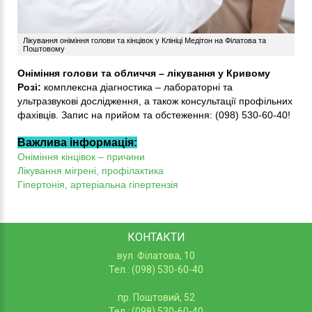
Лікування оніміння голови та кінцівок у Клініці Медітон на Філатова та
Поштовому
Оніміння голови та обличчя – лікування у Кривому
Розі:
комплексна діагностика – лабораторні та
ультразвукові дослідження, а також консультації профільних
фахівців. Запис на прийом та обстеження: (098) 530-60-40!
Важлива інформація:
Оніміння кінцівок – причини
Лікування мігрені, профілактика
Гіпертонія, артеріальна гіпертензія
КОНТАКТИ
вул. Філатова, 10
Тел.: (098) 530-60-40
пр. Поштовий, 52
Тел.: (098) 530-60-40