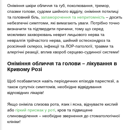
Оніміння шкіри обличчя та губ, поколювання, тремор,
спазми голови, судоми шийного відділу, оніміння потилиці
та головний біль,
запаморочення та непритомність
– досить
небезпечні симптоми, які вимагають уваги. Потрібно точно
визначити та підтвердити причини, тому що серед
можливих захворювань неврит лицьового нерва та
невралгія трійчастого нерва, шийний остеохондроз та
розсіяний склероз, інфекції та ЛОР-патології, травми та
алергічні реакції, вплив хвороб серцево-судинної системи!
Оніміння обличчя та голови – лікування в
Кривому Розі
Щоб позбавитися навіть періодичних епізодів парестезії, а
також супутніх симптомів, необхідне відвідування
відповідних лікарів!
Якщо оніміла слизова рота, язик і ясна, відчуваєте кислий
або
гіркий присмак у роті
, кров та підвищене
слиновиділення – необхідне звернення до стоматологічної
клініки!