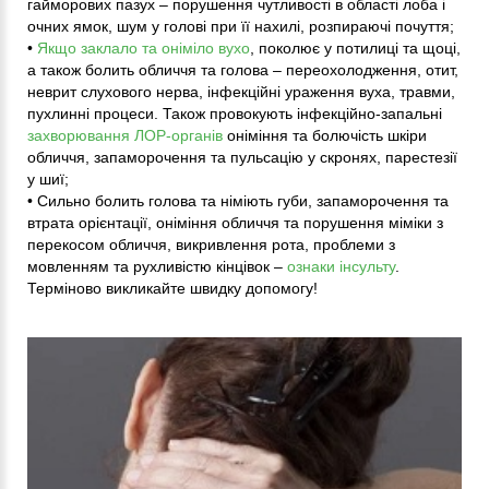
гайморових пазух – порушення чутливості в області лоба і
очних ямок, шум у голові при її нахилі, розпираючі почуття;
•
Якщо заклало та оніміло вухо
, поколює у потилиці та щоці,
а також болить обличчя та голова – переохолодження, отит,
неврит слухового нерва, інфекційні ураження вуха, травми,
пухлинні процеси. Також провокують інфекційно-запальні
захворювання ЛОР-органів
оніміння та болючість шкіри
обличчя, запаморочення та пульсацію у скронях, парестезії
у шиї;
• Сильно болить голова та німіють губи, запаморочення та
втрата орієнтації, оніміння обличчя та порушення міміки з
перекосом обличчя, викривлення рота, проблеми з
мовленням та рухливістю кінцівок –
ознаки інсульту
.
Терміново викликайте швидку допомогу!