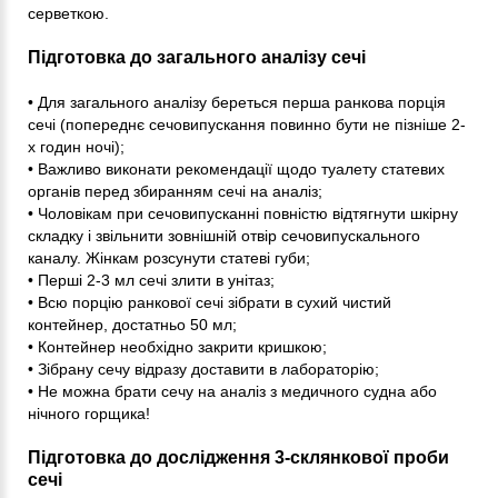
серветкою.
Підготовка до загального аналізу сечі
• Для загального аналізу береться перша ранкова порція
сечі (попереднє сечовипускання повинно бути не пізніше 2-
х годин ночі);
• Важливо виконати рекомендації щодо туалету статевих
органів перед збиранням сечі на аналіз;
• Чоловікам при сечовипусканні повністю відтягнути шкірну
складку і звільнити зовнішній отвір сечовипускального
каналу. Жінкам розсунути статеві губи;
• Перші 2-3 мл сечі злити в унітаз;
• Всю порцію ранкової сечі зібрати в сухий чистий
контейнер, достатньо 50 мл;
• Контейнер необхідно закрити кришкою;
• Зібрану сечу відразу доставити в лабораторію;
• Не можна брати сечу на аналіз з медичного судна або
нічного горщика!
Підготовка до дослідження 3-склянкової проби
сечі