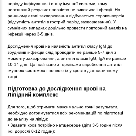
періоду інфікування і стану імунної системи, тому
негативний результат повністю не виключає інфекції. На
ранньому етапі захворювання відбувається сероконверсія
(відсутність антитіл в гострий період захворювання). У
сумнівних випадках доцільно провести повторний аналіз на
інфекції через 3-5 днів.
Дослідження крові на наявність антитіл класу IgМ до
збудників інфекцій слід проводити не раніше 5-7 дня з
моменту захворювання, а антитіл класів IgG, IgA не раніше
10-14 дня. Це пов'язано з термінами вироблення антитіл
імунною системою і появою їх у крові в діагностичному
титрі.
Підготовка до дослідження крові на
Ліпідний комплекс
Для того, щоб отримати максимально точні результати,
необхідно дотримуватися всіх рекомендацій по підготовці
до аналізу на ліпіди:
• Здавати кров потрібно натщесерце (діти 3-5 годин після
їжі, дорослі 8-12 годин);