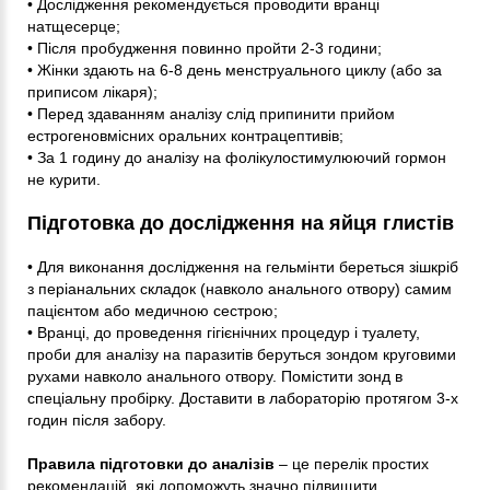
• Дослідження рекомендується проводити вранці
натщесерце;
• Після пробудження повинно пройти 2-3 години;
• Жінки здають на 6-8 день менструального циклу (або за
приписом лікаря);
• Перед здаванням аналізу слід припинити прийом
естрогеновмісних оральних контрацептивів;
• За 1 годину до аналізу на фолікулостимулюючий гормон
не курити.
Підготовка до дослідження на яйця глистів
• Для виконання дослідження на гельмінти береться зішкріб
з періанальних складок (навколо анального отвору) самим
пацієнтом або медичною сестрою;
• Вранці, до проведення гігієнічних процедур і туалету,
проби для аналізу на паразитів беруться зондом круговими
рухами навколо анального отвору. Помістити зонд в
спеціальну пробірку. Доставити в лабораторію протягом 3-х
годин після забору.
Правила підготовки до аналізів
– це перелік простих
рекомендацій, які допоможуть значно підвищити