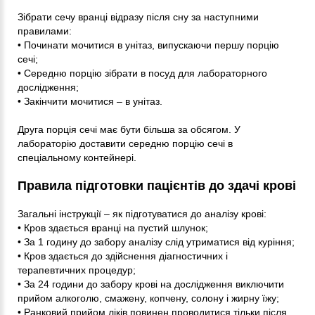
Зібрати сечу вранці відразу після сну за наступними
правилами:
• Починати мочитися в унітаз, випускаючи першу порцію
сечі;
• Середню порцію зібрати в посуд для лабораторного
дослідження;
• Закінчити мочитися – в унітаз.
Друга порція сечі має бути більша за обсягом. У
лабораторію доставити середню порцію сечі в
спеціальному контейнері.
Правила підготовки пацієнтів до здачі крові
Загальні інструкції – як підготуватися до аналізу крові:
• Кров здається вранці на пустий шлунок;
• За 1 годину до забору аналізу слід утриматися від куріння;
• Кров здається до здійснення діагностичних і
терапевтичних процедур;
• За 24 години до забору крові на дослідження виключити
прийом алкоголю, смажену, копчену, солону і жирну їжу;
• Ранковий прийом ліків повинен проводитися тільки після