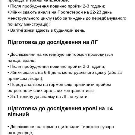
• Після пробудження повинно пройти 2-3 години;
• Жінки здають аналіз на Прогестерон на 22-23 день
менструального циклу (або за тиждень до передбачуваного
початку менструації);
• Вагітні жінки здають в будь-який день.
Підготовка до дослідження на ЛГ
• Дослідження на лютеїнізуючий гормон проводиться
натще, вранці;
• Після пробудження повинно пройти 2-3 години;
• Жінки здають на 6-8 день менструального циклу (або за
приписом лікаря);
• Перед аналізом на гормон слід припинити прийом
естрогеновмісних оральних контрацептивів;
• За 1 годину до аналізу на ЛГ не курити.
Підготовка до дослідження крові на Т4
вільний
• Дослідження на гормон щитовидки Тироксин суворо
натщесерце;