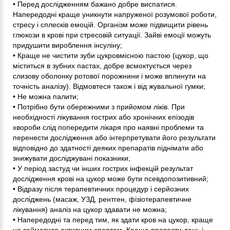
• Перед дослідженням бажано добре виспатися.
Напередодні краще уникнути напруженої розумової роботи,
стресу і сплесків емоцій. Організм може підвищити рівень
глюкози в крові при стресовій ситуації. Зайві емоції можуть
придушити вироблення інсуліну;
• Краще не чистити зуби цукровмісною пастою (цукор, що
міститься в зубних пастах, добре всмоктується через
слизову оболонку ротової порожнини і може вплинути на
точність аналізу). Відмовтеся також і від жувальної гумки;
• Не можна палити;
• Потрібно бути обережними з прийомом ліків. При
необхідності лікування гострих або хронічних епізодів
хвороби слід попередити лікаря про наявні проблеми та
перенести дослідження або інтерпретувати його результати
відповідно до здатності деяких препаратів піднімати або
знижувати досліджувані показники;
• У період застуд чи інших гострих інфекцій результат
дослідження крові на цукор може бути псевдопозитивний;
• Відразу після терапевтичних процедур і серйозних
досліджень (масаж, УЗД, рентген, фізіотерапевтичне
лікування) аналіз на цукор здавати не можна;
• Напередодні та перед тим, як здати кров на цукор, краще
не займатися активним спортом. Краще провести день і