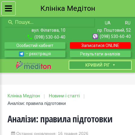
Клініка Медітон
UA
RU
вул. Філатова, 10
пр. Поштовий, 52
(098) 530-60-40
(098) 530-60-40
Особистий кабінет
Записатися ONLINE
– рєєстрація
Результати аналізів
КИЇВ
КРИВИЙ РІГ
Клініка Медітон
Новини і статті
|
|
Аналізи: правила підготовки
Аналізи: правила підготовки
Останнє оновлення: 16 травня 2026