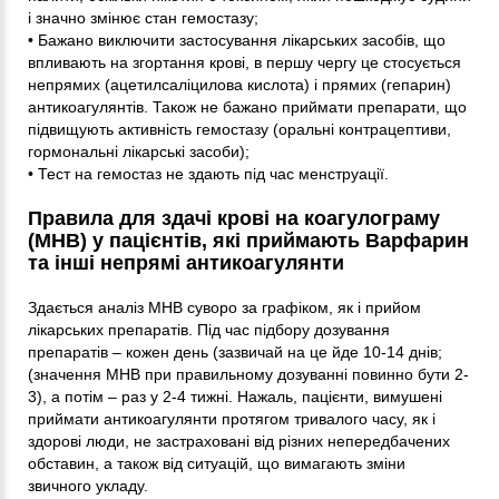
і значно змінює стан гемостазу;
• Бажано виключити застосування лікарських засобів, що
впливають на згортання крові, в першу чергу це стосується
непрямих (ацетилсаліцилова кислота) і прямих (гепарин)
антикоагулянтів. Також не бажано приймати препарати, що
підвищують активність гемостазу (оральні контрацептиви,
гормональні лікарські засоби);
• Тест на гемостаз не здають під час менструації.
Правила для здачі крові на коагулограму
(МНВ) у пацієнтів, які приймають Варфарин
та інші непрямі антикоагулянти
Здається аналіз МНВ суворо за графіком, як і прийом
лікарських препаратів. Під час підбору дозування
препаратів – кожен день (зазвичай на це йде 10-14 днів;
(значення МНВ при правильному дозуванні повинно бути 2-
3), а потім – раз у 2-4 тижні. Нажаль, пацієнти, вимушені
приймати антикоагулянти протягом тривалого часу, як і
здорові люди, не застраховані від різних непередбачених
обставин, а також від ситуацій, що вимагають зміни
звичного укладу.