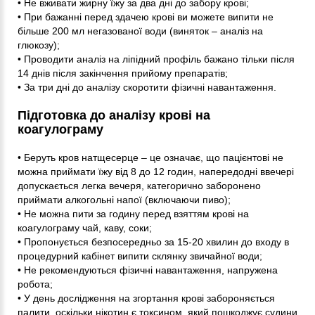
• Не вживати жирну їжу за два дні до забору крові;
• При бажанні перед здачею крові ви можете випити не
більше 200 мл негазованої води (виняток – аналіз на
глюкозу);
• Проводити аналіз на ліпідний профіль бажано тільки після
14 днів після закінчення прийому препаратів;
• За три дні до аналізу скоротити фізичні навантаження.
Підготовка до аналізу крові на
коагулограму
• Беруть кров натщесерце – це означає, що пацієнтові не
можна приймати їжу від 8 до 12 годин, напередодні ввечері
допускається легка вечеря, категорично заборонено
приймати алкогольні напої (включаючи пиво);
• Не можна пити за годину перед взяттям крові на
коагулограму чай, каву, соки;
• Пропонується безпосередньо за 15-20 хвилин до входу в
процедурний кабінет випити склянку звичайної води;
• Не рекомендуються фізичні навантаження, напружена
робота;
• У день дослідження на згортання крові забороняється
палити, оскільки нікотин є токсином, який пошкоджує судини