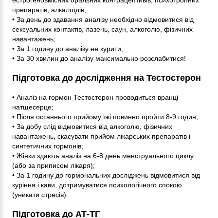
препаратів, алкалоїдів;
• За день до здавання аналізу необхідно відмовитися від
сексуальних контактів, лазень, саун, алкоголю, фізичних
навантажень;
• За 1 годину до аналізу не курити;
• За 30 хвилин до аналізу максимально розслабитися!
Підготовка до дослідження на Тестостерон
• Аналіз на гормон Тестостерон проводиться вранці
натщесерце;
• Після останнього прийому їжі повинно пройти 8-9 годин;
• За добу слід відмовитися від алкоголю, фізичних
навантажень, скасувати прийом лікарських препаратів і
синтетичних гормонів;
• Жінки здають аналіз на 6-8 день менструального циклу
(або за приписом лікаря);
• За 1 годину до гормональних досліджень відмовитися від
куріння і кави, дотримуватися психологічного спокою
(уникати стресів).
Підготовка до АТ-ТГ