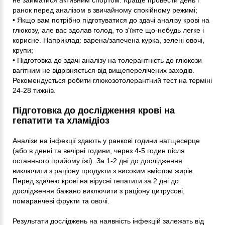
ранок перед аналізом в звичайному спокійному режимі;
• Якщо вам потрібно підготуватися до здачі аналізу крові на
глюкозу, але вас здолав голод, то з'їжте що-небудь легке і
корисне. Наприклад: варена/запечена курка, зелені овочі,
крупи;
• Підготовка до здачі аналізу на толерантність до глюкози
вагітним не відрізняється від вищеперелічених заходів.
Рекомендується робити глюкозотолерантний тест на терміні
24-28 тижнів.
Підготовка до дослідження крові на
гепатити та хламідіоз
Аналізи на інфекції здають у ранкові години натщесерце
(або в денні та вечірні години, через 4-5 годин після
останнього прийому їжі). За 1-2 дні до дослідження
виключити з раціону продукти з високим вмістом жирів.
Перед здачею крові на вірусні гепатити за 2 дні до
дослідження бажано виключити з раціону цитрусові,
помаранчеві фрукти та овочі.
Результати досліджень на наявність інфекцій залежать від