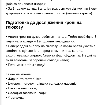
(або за приписом лікаря);
• За 1 годину до здачі аналізу відмовитися від куріння і кави,
дотримуватися психологічного спокою (уникати стресів).
Підготовка до дослідження крові на
глюкозу
• Аналіз крові на цукор робиться натще. Тобто необхідно 8-
годинне, а краще – 12-годинне голодування;
• Напередодні аналізу на глюкозу не варто брати участь в
застіллях, щільно їсти перед сном, пити алкоголь,
захоплюватися жирною їжею та фаст-фудом, за 1-2 дні не
пити алкоголь, заборонені солодкі напої;
• Пити можна тільки воду!
Також не можна:
• Жирної та гострої їжі;
• Цукерок, тістечок та інших солодких ласощів;
• Пакетованих соків;
• Солодкої газованої води;
• Фастфуду.