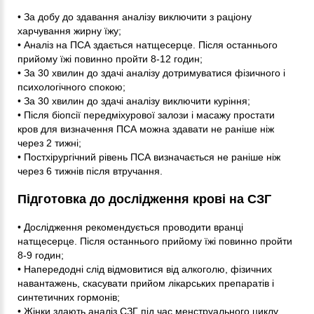
• За добу до здавання аналізу виключити з раціону
харчування жирну їжу;
• Аналіз на ПСА здається натщесерце. Після останнього
прийому їжі повинно пройти 8-12 годин;
• За 30 хвилин до здачі аналізу дотримуватися фізичного і
психологічного спокою;
• За 30 хвилин до здачі аналізу виключити куріння;
• Після біопсії передміхурової залози і масажу простати
кров для визначення ПСА можна здавати не раніше ніж
через 2 тижні;
• Постхірургічний рівень ПСА визначається не раніше ніж
через 6 тижнів після втручання.
Підготовка до дослідження крові на СЗГ
• Дослідження рекомендується проводити вранці
натщесерце. Після останнього прийому їжі повинно пройти
8-9 годин;
• Напередодні слід відмовитися від алкоголю, фізичних
навантажень, скасувати прийом лікарських препаратів і
синтетичних гормонів;
• Жінки здають аналіз СЗГ під час менструального циклу