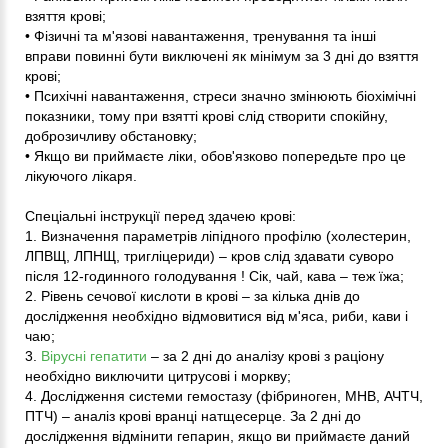
взяття крові;
• Фізичні та м'язові навантаження, тренування та інші
вправи повинні бути виключені як мінімум за 3 дні до взяття
крові;
• Психічні навантаження, стреси значно змінюють біохімічні
показники, тому при взятті крові слід створити спокійну,
доброзичливу обстановку;
• Якщо ви приймаєте ліки, обов'язково попередьте про це
лікуючого лікаря.
Спеціальні інструкції перед здачею крові:
1. Визначення параметрів ліпідного профілю (холестерин,
ЛПВЩ, ЛПНЩ, тригліцериди) – кров слід здавати суворо
після 12-годинного голодування ! Сік, чай, кава – теж їжа;
2. Рівень сечової кислоти в крові – за кілька днів до
дослідження необхідно відмовитися від м'яса, риби, кави і
чаю;
3.
Вірусні гепатити
– за 2 дні до аналізу крові з раціону
необхідно виключити цитрусові і моркву;
4. Дослідження системи гемостазу (фібриноген, МНВ, АЧТЧ,
ПТЧ) – аналіз крові вранці натщесерце. За 2 дні до
дослідження відмінити гепарин, якщо ви приймаєте даний