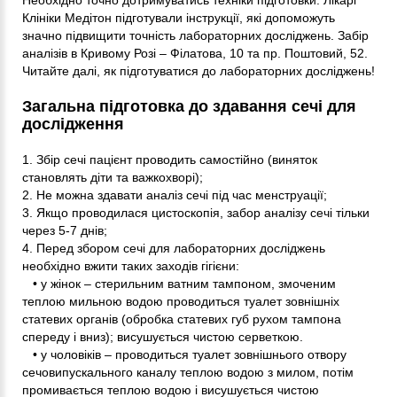
Клініки Медітон підготували інструкції, які допоможуть
значно підвищити точність лабораторних досліджень. Забір
аналізів в Кривому Розі – Філатова, 10 та пр. Поштовий, 52.
Читайте далі, як підготуватися до лабораторних досліджень!
Загальна підготовка до здавання сечі для
дослідження
1. Збір сечі пацієнт проводить самостійно (виняток
становлять діти та важкохворі);
2. Не можна здавати аналіз сечі під час менструації;
3. Якщо проводилася цистоскопія, забор аналізу сечі тільки
через 5-7 днів;
4. Перед збором сечі для лабораторних досліджень
необхідно вжити таких заходів гігієни:
• у жінок – стерильним ватним тампоном, змоченим
теплою мильною водою проводиться туалет зовнішніх
статевих органів (обробка статевих губ рухом тампона
спереду і вниз); висушується чистою серветкою.
• у чоловіків – проводиться туалет зовнішнього отвору
сечовипускального каналу теплою водою з милом, потім
промивається теплою водою і висушується чистою