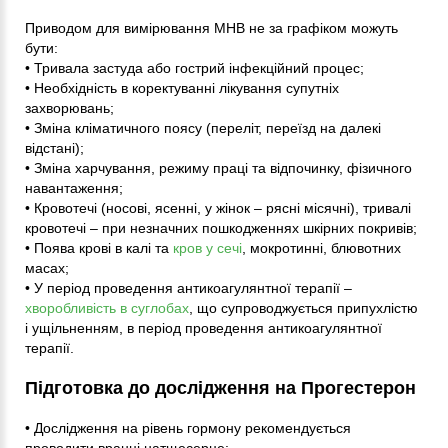
Приводом для вимірювання МНВ не за графіком можуть
бути:
• Тривала застуда або гострий інфекційний процес;
• Необхідність в коректуванні лікування супутніх
захворювань;
• Зміна кліматичного поясу (переліт, переїзд на далекі
відстані);
• Зміна харчування, режиму праці та відпочинку, фізичного
навантаження;
• Кровотечі (носові, ясенні, у жінок – рясні місячні), тривалі
кровотечі – при незначних пошкодженнях шкірних покривів;
• Поява крові в калі та
кров у сечі
, мокротинні, блювотних
масах;
• У період проведення антикоагулянтної терапії –
хворобливість в суглобах
, що супроводжується припухлістю
і ущільненням, в період проведення антикоагулянтної
терапії.
Підготовка до дослідження на Прогестерон
• Дослідження на рівень гормону рекомендується
проводити вранці натщесерце;