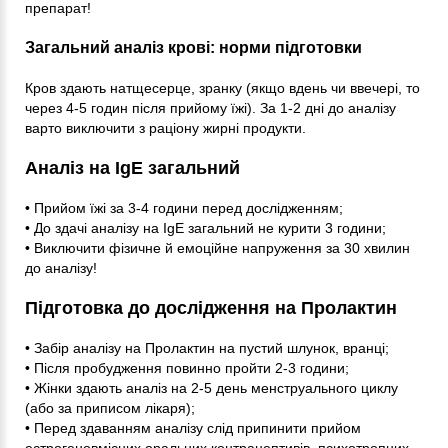
препарат!
Загальний аналіз крові: норми підготовки
Кров здають натщесерце, зранку (якщо вдень чи ввечері, то
через 4-5 годин після прийому їжі). За 1-2 дні до аналізу
варто виключити з раціону жирні продукти.
Аналіз на IgE загальний
• Прийом їжі за 3-4 години перед дослідженням;
• До здачі аналізу на IgE загальний не курити 3 години;
• Виключити фізичне й емоційне напруження за 30 хвилин
до аналізу!
Підготовка до дослідження на Пролактин
• Забір аналізу на Пролактин на пустий шлунок, вранці;
• Після пробудження повинно пройти 2-3 години;
• Жінки здають аналіз на 2-5 день менструального циклу
(або за приписом лікаря);
• Перед здаванням аналізу слід припинити прийом
естрогеновмісних оральних контрацептивів, психотропних