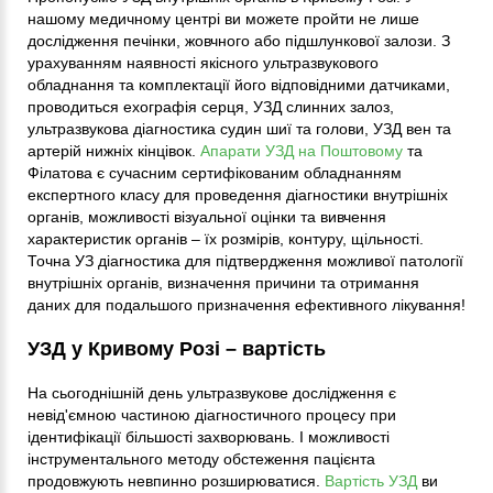
нашому медичному центрі ви можете пройти не лише
дослідження печінки, жовчного або підшлункової залози. З
урахуванням наявності якісного ультразвукового
обладнання та комплектації його відповідними датчиками,
проводиться ехографія серця, УЗД слинних залоз,
ультразвукова діагностика судин шиї та голови, УЗД вен та
артерій нижніх кінцівок.
Апарати УЗД на Поштовому
та
Філатова є сучасним сертифікованим обладнанням
експертного класу для проведення діагностики внутрішніх
органів, можливості візуальної оцінки та вивчення
характеристик органів – їх розмірів, контуру, щільності.
Точна УЗ діагностика для підтвердження можливої ​​патології
внутрішніх органів, визначення причини та отримання
даних для подальшого призначення ефективного лікування!
УЗД у Кривому Розі – вартість
На сьогоднішній день ультразвукове дослідження є
невід'ємною частиною діагностичного процесу при
ідентифікації більшості захворювань. І можливості
інструментального методу обстеження пацієнта
продовжують невпинно розширюватися.
Вартість УЗД
ви