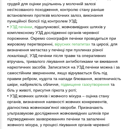
грудей для оцінки ущільнень у молочній залозі
нез'ясованого походження, контролю стану раніше
встановлених протезів молочних залоз, виконання
пункційної біопсії під контролем УЗД;
•
УЗД печінки
, підшлункової, жовчовивідних шляхів у
комплексному УЗД дослідженні органів черевної
порожнини. Окремо сонографія печінки проводиться при
жировому перетворенні,
вірусних гепатитах
та цирозі, для
визначення метастаз у печінці при пухлинах різної
локалізації, УЗД печінки після травм та оперативних
втручань, тривалого лікування антибіотиками чи вживання
наркотичних засобів. Записатися на УЗД печінки можна і за
самостійним зверненням, якщо відчувається біль під
правим ребром, нудота та напади блювання, жовтяничність
шкіри, набряклість обличчя,
підвищене газоутворення
та
біль у животі, присутня гіркота у роті;
• УЗД жовчних шляхів і жовчного міхура – оцінка стану
органів, визначення наявності жовчних конкрементів,
діагностика жовчнокам'яної хвороби. Призначають
ультразвукове дослідження жовчовивідних шляхів при
підтверджених захворюваннях печінки та запаленні
жовчного міхура, у процесі лікування органів черевної