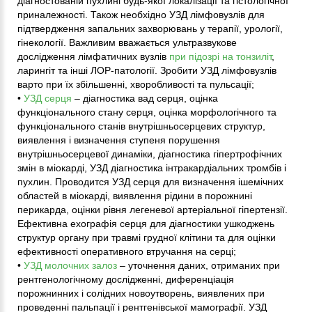
діагностованій пухлині будь-якої локалізації та гістологічної
приналежності. Також необхідно УЗД лімфовузлів для
підтвердження запальних захворювань у терапії, урології,
гінекології. Важливим вважається ультразвукове
дослідження лімфатичних вузлів
при підозрі на тонзиліт
,
ларингіт та інші ЛОР-патології. Зробити УЗД лімфовузлів
варто при їх збільшенні, хворобливості та пульсації;
•
УЗД серця
– діагностика вад серця, оцінка
функціонального стану серця, оцінка морфологічного та
функціонального станів внутрішньосерцевих структур,
виявлення і визначення ступеня порушення
внутрішньосерцевої динаміки, діагностика гіпертрофічних
змін в міокарді, УЗД діагностика інтракардіальних тромбів і
пухлин. Проводится УЗД серця для визначення ішемічних
областей в міокарді, виявлення рідини в порожнині
перикарда, оцінки рівня легеневої артеріальної гіпертензії.
Ефективна ехографія серця для діагностики ушкоджень
структур органу при травмі грудної клітини та для оцінки
ефективності оперативного втручання на серці;
•
УЗД молочних залоз
– уточнення даних, отриманих при
рентгенологічному дослідженні, диференціація
порожнинних і солідних новоутворень, виявлених при
проведенні пальпації і рентгенівської мамографії. УЗД