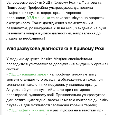
Запрошуємо зробити УЗД у Кривому Розі на Філатова та
Поштовому. Професійна ультразвукова діагностика
лімфатичних вузлів, серця, органів черевної
порожнини,
УЗД мошонки
та сечового міхура на апаратах
експерт-класу. Точне дослідження з моментальним
результатом, розшифровка УЗД на місці з видачею на руки
результатів ультразвукової діагностики, направлення до
лікарів за необхідності!
Ультразвукова діагностика в Кривому Розі
У медичному центрі Клініка Медітон спеціалістами
проводиться ультразвукове дослідження внутрішніх органів і
систем:
•
УЗД щитовидної залози
на профілактичному етапі у
момент стандартного огляду та обстеження, а також при
визначенні патологічних порушень у тканинах органу.
Актуальний ультразвуковий аналіз при гіпотиреозі,
гіпертиреозі, вузловому зобі. Призначається ультразвукова
діагностика щитовидної залози і з метою контролю динаміки
лікування для можливості своєчасної корекції терапії;
•
УЗД лімфатичних вузлів
у разі підозри на метастази при