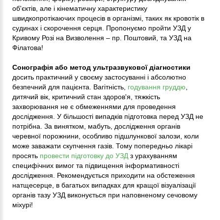
об'єктів, але і кінематичну характеристику
швидкопротікаючих процесів в організмі, таких як кровотік в
судинах і скорочення серця. Пропонуємо пройти УЗД у
Кривому Розі на Визволення – пр. Поштовий, та УЗД на
Філатова!
Сонографія або метод ультразвукової діагностики
досить практичний у своєму застосуванні і абсолютно
безпечний для пацієнта. Вагітність,
годування груддю
,
дитячий вік, критичний стан здоров'я, тяжкість
захворювання не є обмеженнями для проведення
дослідження. У більшості випадків підготовка перед УЗД не
потрібна. За винятком, мабуть, дослідження органів
черевної порожнини, особливо підшлункової залози, коли
може заважати скупчення газів. Тому попередньо лікарі
просять
провести підготовку до УЗД
з урахуванням
специфічних вимог та підвищення інформативності
дослідження. Рекомендується приходити на обстеження
натщесерце, в багатьох випадках для кращої візуалізації
органів тазу УЗД виконується при наповненому сечовому
міхурі!