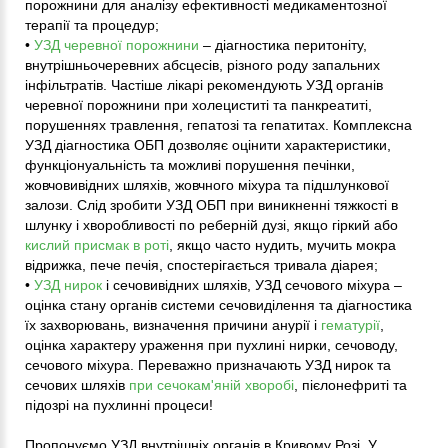
порожнини для аналізу ефективності медикаментозної
терапії та процедур;
•
УЗД черевної порожнини
– діагностика перитоніту,
внутрішньочеревних абсцесів, різного роду запальних
інфільтратів. Частіше лікарі рекомендують УЗД органів
черевної порожнини при холециститі та панкреатиті,
порушеннях травлення, гепатозі та гепатитах. Комплексна
УЗД діагностика ОБП дозволяє оцінити характеристики,
функціонуальність та можливі порушення печінки,
жовчовивідних шляхів, жовчного міхура та підшлункової
залози. Слід зробити УЗД ОБП при виникненні тяжкості в
шлунку і хворобливості по реберній дузі, якщо гіркий або
кислий присмак в роті
, якщо часто нудить, мучить мокра
відрижка, пече печія, спостерігається тривала діарея;
•
УЗД нирок
і сечовивідних шляхів, УЗД сечового міхура –
оцінка стану органів системи сечовиділення та діагностика
їх захворювань, визначення причини анурії і
гематурії
,
оцінка характеру ураження при пухлині нирки, сечоводу,
сечового міхура. Переважно призначають УЗД нирок та
сечових шляхів
при сечокам'яній хворобі
, пієлонефриті та
підозрі на пухлинні процеси!
Пропонуємо УЗД внутрішніх органів в Кривому Розі. У