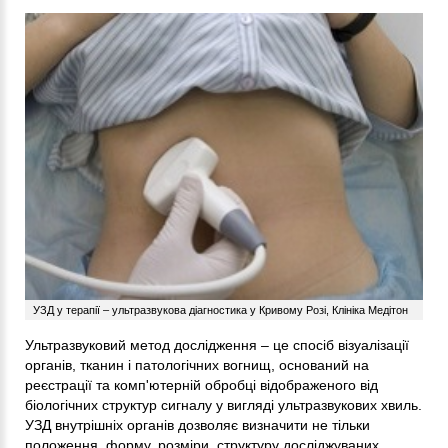
УЗД у терапії – ультразвукова діагностика у Кривому Розі, Клініка Медітон
Ультразвуковий метод дослідження – це спосіб візуалізації
органів, тканин і патологічних вогнищ, оснований на
реєстрації та комп'ютерній обробці відображеного від
біологічних структур сигналу у вигляді ультразвукових хвиль.
УЗД внутрішніх органів дозволяє визначити не тільки
положення, форму, розміри, структуру досліджуваних