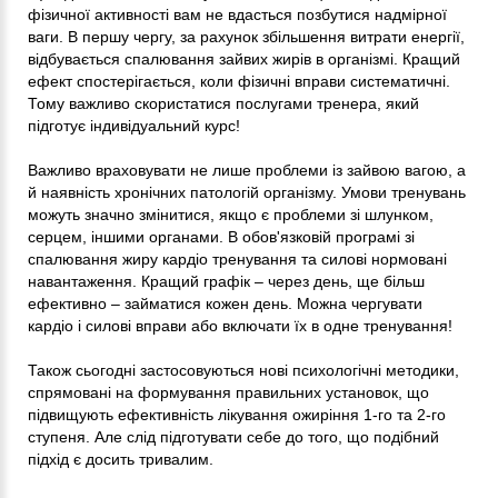
фізичної активності вам не вдасться позбутися надмірної
ваги. В першу чергу, за рахунок збільшення витрати енергії,
відбувається спалювання зайвих жирів в організмі. Кращий
ефект спостерігається, коли фізичні вправи систематичні.
Тому важливо скористатися послугами тренера, який
підготує індивідуальний курс!
Важливо враховувати не лише проблеми із зайвою вагою, а
й наявність хронічних патологій організму. Умови тренувань
можуть значно змінитися, якщо є проблеми зі шлунком,
серцем, іншими органами. В обов'язковій програмі зі
спалювання жиру кардіо тренування та силові нормовані
навантаження. Кращий графік – через день, ще більш
ефективно – займатися кожен день. Можна чергувати
кардіо і силові вправи або включати їх в одне тренування!
Також сьогодні застосовуються нові психологічні методики,
спрямовані на формування правильних установок, що
підвищують ефективність лікування ожиріння 1-го та 2-го
ступеня. Але слід підготувати себе до того, що подібний
підхід є досить тривалим.