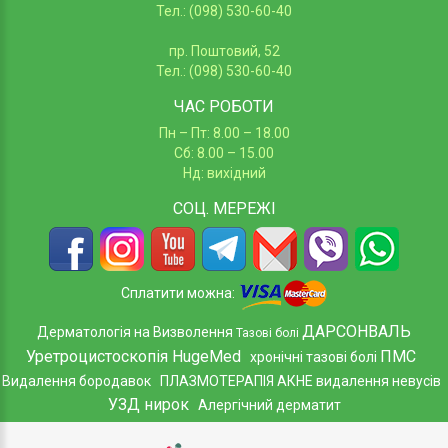
Тел.: (098) 530-60-40
пр. Поштовий, 52
Тел.: (098) 530-60-40
ЧАС РОБОТИ
Пн – Пт: 8.00 – 18.00
Сб: 8.00 – 15.00
Нд: вихідний
СОЦ.
МЕРЕЖІ
Сплатити можна:
ДАРСОНВАЛЬ
Дерматологія на Визволення
Тазові болі
Уретроцистоскопія HugeMed
ПМС
хронічні тазові болі
Видалення бородавок
ПЛАЗМОТЕРАПІЯ АКНЕ
видалення невусів
УЗД нирок
Алергічний дерматит