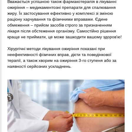
Вважається успішною також фармакотерапія в лікуванні
ожиріння – медикаментозні препарати для спалювання
жиру. Їх застосування ефективно у комплексі зі зміною
раціону харчування та фізичними вправами. Єдине
обмеження – прийом засобів строго за призначенням
лікаря після обстеження організму. Самостійно рішення
краще не приймати, це може зашкодити вашому здоров'ю!
Хірургічні методи лікування ожиріння показані при
неефективності фізичних вправ, дієти та поведінкової
терапії, а також хворим на ожиріння 3-го ступеня або за
наявності серйозних ускладнень.