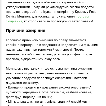
смертельних випадків пов'язано з ожирінням і його
ускладненнями. Тому ми рекомендуємо вчасно подбати
про власне здоров'я – лікування ожиріння у Кривому Розі,
Клініка Медітон: діагностика та призначення
програм
схуднення
, контроль ваги та провокуючих захворювань!
Причини ожиріння
Головною причиною ожиріння по праву вважається
хронічне переїдання в поєднанні з неадекватним фізичним
навантаженням при генетичній схильності. Проте,
генетичні, метаболічні та інші детермінуючі фактори, як
правило, відіграють незначну роль.
Можна сміливо заявити, що основна причина ожиріння –
енергетичний дисбаланс, коли загальна калорійність
уживаних продуктів перевищує енергетичні потреби
людського організму:
• Вживання продуктів харчування високої енергетичної
щільності, харчування поза режимом, незбалансоване,
фаст-фуд, переїдання на ніч;
• Мінімальна фізична активність, сидячий спосіб життя;