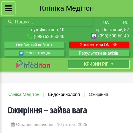
Клініка Медітон
UA
RU
вул. Філатова, 10
пр. Поштовий, 52
(098) 530-60-40
(098) 530-60-40
Особистий кабінет
Записатися ONLINE
– рєєстрація
Результати аналізів
КИЇВ
КРИВИЙ РІГ
Клініка Медітон
Ендокринологія
Ожиріння
|
|
Ожиріння – зайва вага
Останнє оновлення: 10 лютого 2025