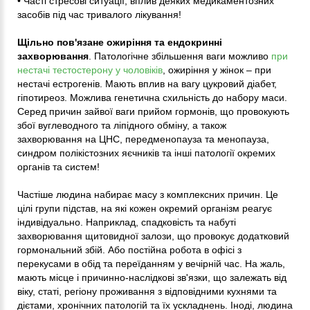
• Часті стресові ситуації, вплив деяких медикаментозних
засобів під час тривалого лікування!
Щільно пов'язане ожиріння та ендокринні
захворювання
. Патологічне збільшення ваги можливо
при
нестачі тестостерону у чоловіків
, ожиріння у жінок – при
нестачі естрогенів. Мають вплив на вагу цукровий діабет,
гіпотиреоз. Можлива генетична схильність до набору маси.
Серед причин зайвої ваги прийом гормонів, що провокують
збої вуглеводного та ліпідного обміну, а також
захворювання на ЦНС, передменопауза та менопауза,
синдром полікістозних яєчників та інші патології окремих
органів та систем!
Частіше людина набирає масу з комплексних причин. Це
цілі групи підстав, на які кожен окремий організм реагує
індивідуально. Наприклад, спадковість та набуті
захворювання щитовидної залози, що провокує додатковий
гормональний збій. Або постійна робота в офісі з
перекусами в обід та переїданням у вечірній час. На жаль,
мають місце і причинно-наслідкові зв'язки, що залежать від
віку, статі, регіону проживання з відповідними кухнями та
дієтами, хронічних патологій та їх ускладнень. Іноді, людина