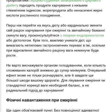
профілактики
серцево-судинних захворювань
і
цукрового
діабету
підходять продукти харчування з низьким
глікемічним індексом, морепродукти або ненасичені жирні
кислоти рослинного походження.
Перш ніж перейти на якусь дієту або кардинально змінити
свій раціон харчування при ожирінні та звичайному бажанні
скинути вагу, проконсультуйтеся
з лікарем-ендокринологом
або дієтологом. Крім того, важливо уникати дієт, що
вимагають нетипових гастрономічних переваг в їжі, оскільки
при відновленні звичайного раціону вага неминуче буде
рости.
Не варто виснажувати організм голодуванням, коли кількість
споживаних калорій знижено до супер мінімумів. Очікуваний
ефект може не тільки розчарувати, але й завдати ще
більшої шкоди вашому здоров'ю. Для лікування ожиріння чи
стандартної корекції ваги необхідний баланс, а не
радикальний підхід до харчування!
Фізичні навантаження при ожирінні
Ще один обов'язковий пункт. Без повноцінної адекватної