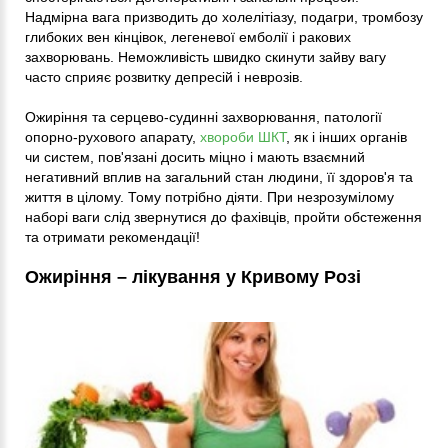
Надмірна вага призводить до холелітіазу, подагри, тромбозу
глибоких вен кінцівок, легеневої емболії і ракових
захворювань. Неможливість швидко скинути зайву вагу
часто сприяє розвитку депресій і неврозів.
Ожиріння та серцево-судинні захворювання, патології
опорно-рухового апарату,
хвороби ШКТ
, як і інших органів
чи систем, пов'язані досить міцно і мають взаємний
негативний вплив на загальний стан людини, її здоров'я та
життя в цілому. Тому потрібно діяти. При незрозумілому
наборі ваги слід звернутися до фахівців, пройти обстеження
та отримати рекомендації!
Ожиріння – лікування у Кривому Розі