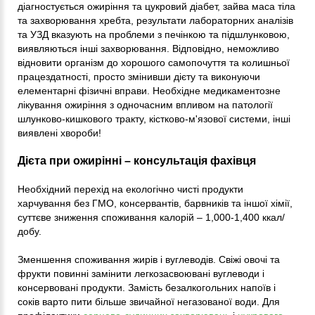
діагностується ожиріння та цукровий діабет, зайва маса тіла
та захворювання хребта, результати лабораторних аналізів
та УЗД вказують на проблеми з печінкою та підшлунковою,
виявляються інші захворювання. Відповідно, неможливо
відновити організм до хорошого самопочуття та колишньої
працездатності, просто змінивши дієту та виконуючи
елементарні фізичні вправи. Необхідне медикаментозне
лікування ожиріння з одночасним впливом на патології
шлунково-кишкового тракту, кістково-м'язової системи, інші
виявлені хвороби!
Дієта при ожирінні – консультація фахівця
Необхідний перехід на екологічно чисті продукти
харчування без ГМО, консервантів, барвників та іншої хімії,
суттєве зниження споживання калорій – 1,000-1,400 ккал/
добу.
Зменшення споживання жирів і вуглеводів. Свіжі овочі та
фрукти повинні замінити легкозасвоювані вуглеводи і
консервовані продукти. Замість безалкогольних напоїв і
соків варто пити більше звичайної негазованої води. Для