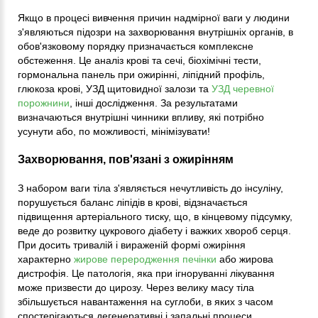
Якщо в процесі вивчення причин надмірної ваги у людини
з'являються підозри на захворювання внутрішніх органів, в
обов'язковому порядку призначається комплексне
обстеження. Це аналіз крові та сечі, біохімічні тести,
гормональна панель при ожирінні, ліпідний профіль,
глюкоза крові, УЗД щитовидної залози та
УЗД черевної
порожнини
, інші дослідження. За результатами
визначаються внутрішні чинники впливу, які потрібно
усунути або, по можливості, мінімізувати!
Захворювання, пов'язані з ожирінням
З набором ваги тіла з'являється нечутливість до інсуліну,
порушується баланс ліпідів в крові, відзначається
підвищення артеріального тиску, що, в кінцевому підсумку,
веде до розвитку цукрового діабету і важких хвороб серця.
При досить тривалій і вираженій формі ожиріння
характерно
жирове переродження печінки
або жирова
дистрофія. Це патологія, яка при ігноруванні лікування
може призвести до цирозу. Через велику масу тіла
збільшується навантаження на суглоби, в яких з часом
спостерігаються дегенеративні і запальні процеси.