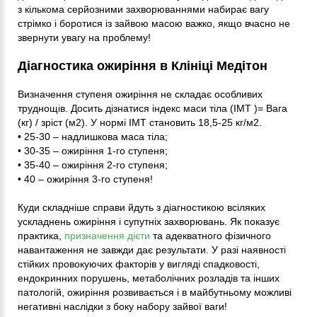
з кількома серйозними захворюваннями набирає вагу
стрімко і боротися із зайвою масою важко, якщо вчасно не
звернути увагу на проблему!
Діагностика ожиріння в Клініці Медітон
Визначення ступеня ожиріння не складає особливих
труднощів. Досить дізнатися індекс маси тіла (ІМТ )= Вага
(кг) / зріст (м2). У нормі ІМТ становить 18,5-25 кг/м2.
• 25-30 – надлишкова маса тіла;
• 30-35 – ожиріння 1-го ступеня;
• 35-40 – ожиріння 2-го ступеня;
• 40 – ожиріння 3-го ступеня!
Куди складніше справи йдуть з діагностикою всіляких
ускладнень ожиріння і супутніх захворювань. Як показує
практика,
призначення дієти
та адекватного фізичного
навантаження не завжди дає результати. У разі наявності
стійких провокуючих факторів у вигляді спадковості,
ендокринних порушень, метаболічних розладів та інших
патологій, ожиріння розвивається і в майбутньому можливі
негативні наслідки з боку набору зайвої ваги!