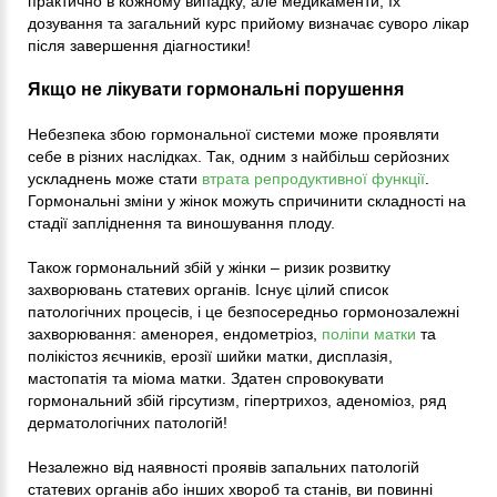
практично в кожному випадку, але медикаменти, їх
дозування та загальний курс прийому визначає суворо лікар
після завершення діагностики!
Якщо не лікувати гормональні порушення
Небезпека збою гормональної системи може проявляти
себе в різних наслідках. Так, одним з найбільш серйозних
ускладнень може стати
втрата репродуктивної функції
.
Гормональні зміни у жінок можуть спричинити складності на
стадії запліднення та виношування плоду.
Також гормональний збій у жінки – ризик розвитку
захворювань статевих органів. Існує цілий список
патологічних процесів, і це безпосередньо гормонозалежні
захворювання: аменорея, ендометріоз,
поліпи матки
та
полікістоз яєчників, ерозії шийки матки, дисплазія,
мастопатія та міома матки. Здатен спровокувати
гормональний збій гірсутизм, гіпертрихоз, аденоміоз, ряд
дерматологічних патологій!
Незалежно від наявності проявів запальних патологій
статевих органів або інших хвороб та станів, ви повинні