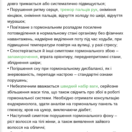
довго тримається або систематично підвищується;
• Порушення ритму серця,
тремор пальців рук
, оніміння
кінцівок, оніміння пальців, відчуття холоду по шкірі, відчуття
мурашок;
• Пов'язане з гормональним розладом посилене
потовиділення в нормальному стані організму без фізичних
навантажень, надмірне виділення поту під час ходьби, при
підвищенні температури повітря на вулиці, у разі стресу;
• Спостерігається й інші симптоми гормонального збою –
запаморочення
, втрата орієнтиру, переднепритомні стани,
збліднення шкіри;
• Погіршення сну при гормональному дисбалансі, як і
знервованість, перепади настрою – стандартні ознаки
порушень;
• Небезпечним вважається
швидкий набір ваги
, серйозне
збільшення маси тіла, що також свідчить про збої в роботі
гормональної системи. Необхідно отримати консультацію
ендокринолога, здати аналізи на гормональну панель та
глюкозу, кров на цукор, виключаючи діабет;
• Наступний симптом порушення гормонального фону –
ріст волосся на тілі жінки, а також виявлення зайвого
волосся на обличчі;