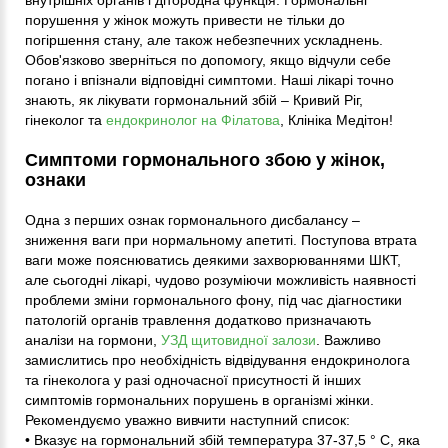
внутрішніх органів і дітородна функція. Гормональні
порушення у жінок можуть привести не тільки до
погіршення стану, але також небезпечних ускладнень.
Обов'язково зверніться по допомогу, якщо відчули себе
погано і впізнали відповідні симптоми. Наші лікарі точно
знають, як лікувати гормональний збій – Кривий Ріг,
гінеколог та
ендокринолог на Філатова
, Клініка Медітон!
Симптоми гормонального збою у жінок,
ознаки
Одна з перших ознак гормонального дисбалансу –
зниження ваги при нормальному апетиті. Поступова втрата
ваги може пояснюватись деякими захворюваннями ШКТ,
але сьогодні лікарі, чудово розуміючи можливість наявності
проблеми зміни гормонального фону, під час діагностики
патологій органів травлення додатково призначають
аналізи на гормони,
УЗД щитовидної залози
. Важливо
замислитись про необхідність відвідування ендокринолога
та гінеколога у разі одночасної присутності й інших
симптомів гормональних порушень в організмі жінки.
Рекомендуємо уважно вивчити наступний список:
• Вказує на гормональний збій температура 37-37,5 ° С, яка