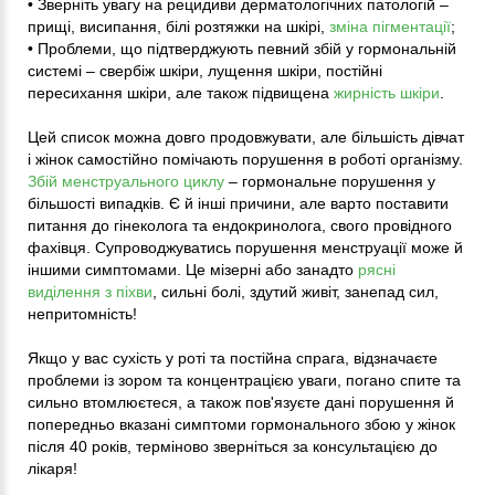
• Зверніть увагу на рецидиви дерматологічних патологій –
прищі, висипання, білі розтяжки на шкірі,
зміна пігментації
;
• Проблеми, що підтверджують певний збій у гормональній
системі – свербіж шкіри, лущення шкіри, постійні
пересихання шкіри, але також підвищена
жирність шкіри
.
Цей список можна довго продовжувати, але більшість дівчат
і жінок самостійно помічають порушення в роботі організму.
Збій менструального циклу
– гормональне порушення у
більшості випадків. Є й інші причини, але варто поставити
питання до гінеколога та ендокринолога, свого провідного
фахівця. Супроводжуватись порушення менструації може й
іншими симптомами. Це мізерні або занадто
рясні
виділення з піхви
, сильні болі, здутий живіт, занепад сил,
непритомність!
Якщо у вас сухість у роті та постійна спрага, відзначаєте
проблеми із зором та концентрацією уваги, погано спите та
сильно втомлюєтеся, а також пов'язуєте дані порушення й
попередньо вказані симптоми гормонального збою у жінок
після 40 років, терміново зверніться за консультацією до
лікаря!