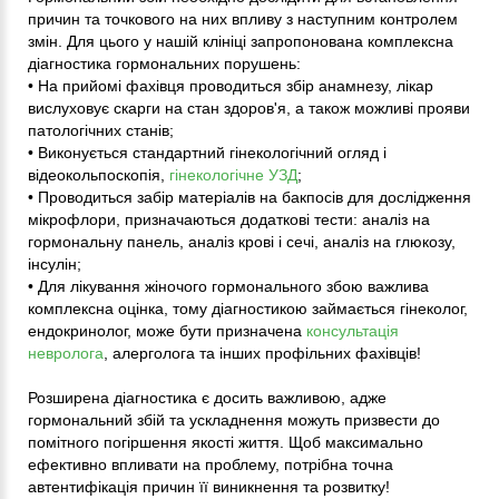
причин та точкового на них впливу з наступним контролем
змін. Для цього у нашій клініці запропонована комплексна
діагностика гормональних порушень:
• На прийомі фахівця проводиться збір анамнезу, лікар
вислуховує скарги на стан здоров'я, а також можливі прояви
патологічних станів;
• Виконується стандартний гінекологічний огляд і
відеокольпоскопія,
гінекологічне УЗД
;
• Проводиться забір матеріалів на бакпосів для дослідження
мікрофлори, призначаються додаткові тести: аналіз на
гормональну панель, аналіз крові і сечі, аналіз на глюкозу,
інсулін;
• Для лікування жіночого гормонального збою важлива
комплексна оцінка, тому діагностикою займається гінеколог,
ендокринолог, може бути призначена
консультація
невролога
, алерголога та інших профільних фахівців!
Розширена діагностика є досить важливою, адже
гормональний збій та ускладнення можуть призвести до
помітного погіршення якості життя. Щоб максимально
ефективно впливати на проблему, потрібна точна
автентифікація причин її виникнення та розвитку!