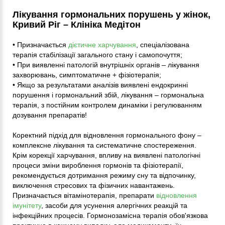
Лікування гормональних порушень у жінок,
Кривий Ріг – Клініка Медітон
• Призначається
дієтичне харчування
, спеціалізована
терапія стабілізації загального стану і самопочуття;
• При виявленні патологій внутрішніх органів – лікування
захворювань, симптоматичне + фізіотерапія;
• Якщо за результатами аналізів виявлені ендокринні
порушення і гормональний збій, лікування – гормональна
терапія, з постійним контролем динаміки і регулюванням
дозування препаратів!
Коректний підхід для відновлення гормонального фону –
комплексне лікування та систематичне спостереження.
Крім корекції харчування, впливу на виявлені патологічні
процеси зміни вироблення гормонів та фізіотерапії,
рекомендується дотримання режиму сну та відпочинку,
виключення стресових та фізичних навантажень.
Призначається вітамінотерапія, препарати
відновлення
імунітету
, засоби для усунення алергічних реакцій та
інфекційних процесів. Гормонозамісна терапія обов'язкова