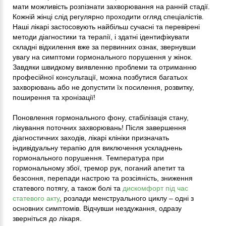
мати можливість розпізнати захворювання на ранній стадії.
Кожній жінці слід регулярно проходити огляд спеціалістів.
Наші лікарі застосовують найбільш сучасні та перевірені
методи діагностики та терапії, і здатні ідентифікувати
складні відхилення вже за первинних ознак, звернувши
увагу на симптоми гормонального порушення у жінок.
Завдяки швидкому виявленню проблеми та отриманню
професійної консультації, можна позбутися багатьох
захворювань або не допустити їх посилення, розвитку,
поширення та хронізації!
Поновлення гормонального фону, стабілізація стану,
лікування поточних захворювань! Після завершення
діагностичних заходів, лікарі клініки призначать
індивідуальну терапію для виключення ускладнень
гормонального порушення. Температура при
гормональному збої, тремор рук, поганий апетит та
безсоння, перепади настрою та розсіяність, зниження
статевого потягу, а також болі та
дискомфорт під час
статевого акту
, розлади менструального циклу – одні з
основних симптомів. Відчувши нездужання, одразу
зверніться до лікаря.