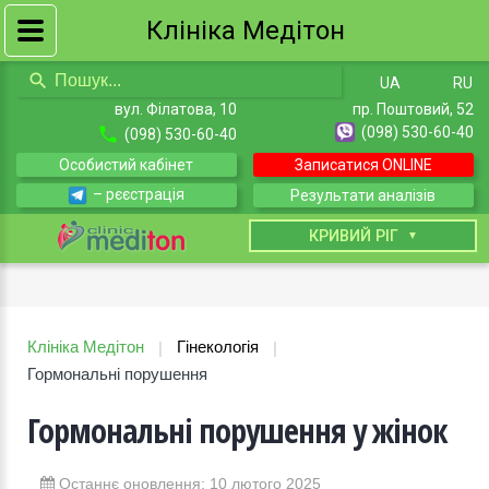
Клініка Медітон
UA
RU
вул. Філатова, 10
пр. Поштовий, 52
(098) 530-60-40
(098) 530-60-40
Особистий кабінет
Записатися ONLINE
– рєєстрація
Результати аналізів
КИЇВ
КРИВИЙ РІГ
Клініка Медітон
Гінекологія
|
|
Гормональні порушення
Гормональні порушення у жінок
Останнє оновлення: 10 лютого 2025