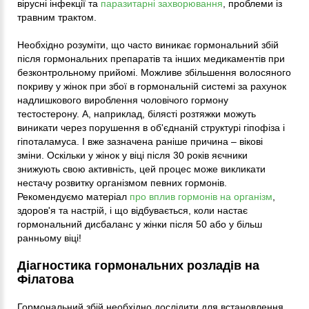
вірусні інфекції та
паразитарні захворювання
, проблеми із
травним трактом.
Необхідно розуміти, що часто виникає гормональний збій
після гормональних препаратів та інших медикаментів при
безконтрольному прийомі. Можливе збільшення волосяного
покриву у жінок при збої в гормональній системі за рахунок
надлишкового вироблення чоловічого гормону
тестостерону. А, наприклад, білясті розтяжки можуть
виникати через порушення в об'єднаній структурі гіпофіза і
гіпоталамуса. І вже зазначена раніше причина – вікові
зміни. Оскільки у жінок у віці після 30 років яєчники
знижують свою активність, цей процес може викликати
нестачу розвитку організмом певних гормонів.
Рекомендуємо матеріал
про вплив гормонів на організм
,
здоров'я та настрій, і що відбувається, коли настає
гормональний дисбаланс у жінки після 50 або у більш
ранньому віці!
Діагностика гормональних розладів на
Філатова
Гормональний збій необхідно дослідити для встановлення