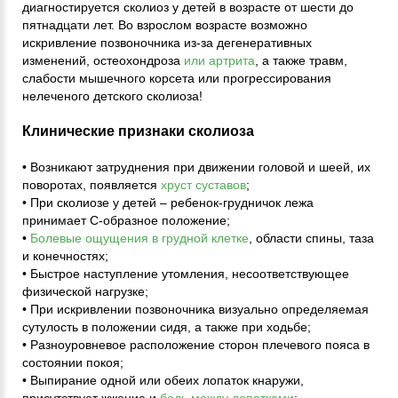
диагностируется сколиоз у детей в возрасте от шести до
пятнадцати лет. Во взрослом возрасте возможно
искривление позвоночника из-за дегенеративных
изменений, остеохондроза
или артрита
, а также травм,
слабости мышечного корсета или прогрессирования
нелеченого детского сколиоза!
Клинические признаки сколиоза
• Возникают затруднения при движении головой и шеей, их
поворотах, появляется
хруст суставов
;
• При сколиозе у детей – ребенок-грудничок лежа
принимает С-образное положение;
•
Болевые ощущения в грудной клетке
, области спины, таза
и конечностях;
• Быстрое наступление утомления, несоответствующее
физической нагрузке;
• При искривлении позвоночника визуально определяемая
сутулость в положении сидя, а также при ходьбе;
• Разноуровневое расположение сторон плечевого пояса в
состоянии покоя;
• Выпирание одной или обеих лопаток кнаружи,