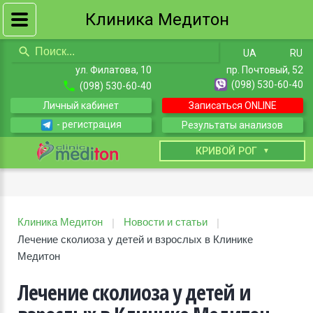
Клиника Медитон
UA
RU
ул. Филатова, 10
пр. Почтовый, 52
(098) 530-60-40
(098) 530-60-40
Личный кабинет
Записаться ONLINE
- регистрация
Результаты анализов
КИЕВ
КРИВОЙ РОГ
Клиника Медитон
Новости и статьи
|
|
Лечение сколиоза у детей и взрослых в Клинике
Медитон
Лечение сколиоза у детей и