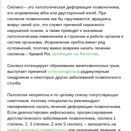
Сколиоз – это патологическая деформация позвоночника,
его искривление вбок или двусторонний изгиб. При
сколиозе позвоночник как бы скручивается, вращаясь
вокруг своей оси, что служит причиной серьезного
нарушения осанки, а также приводит к значимым
патологическим изменениям в строении и работе органов и
систем организма. Искривление хребта имеет ряд
осложнений, поэтому важно вовремя начать лечение
сколиоза – Кривой Рог,
ортопедия на Филатова
.
Сколиоз потенцирует образование межпозвоночных грыж,
выступает причиной
остеохондроза
с радикулярным
синдромом и некоторых других заболеваний позвоночного
столба.
Патология неприятна и по целому списку сопутствующих
симптомов, поэтому специалисты рекомендуют
своевременно начать лечение деформации позвоночника.
Если диагностирован кифосколиоз, прогрессирование
диспластического заболевания позвоночника, сколиоз 1
степени, 2, 3 степени, Z или S сколиоз, – запишитесь на
прием ортопеда-травматолога
для назначения лечения, и