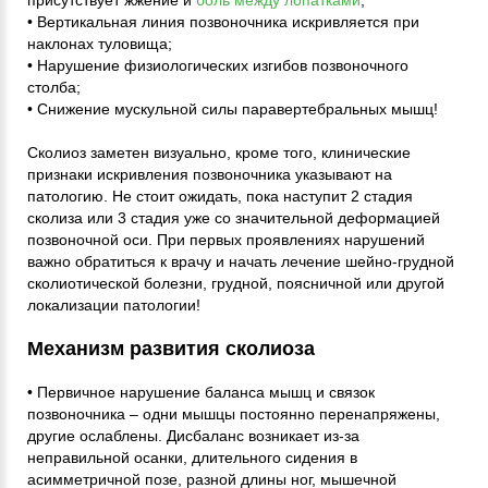
присутствует жжение и
боль между лопатками
;
• Вертикальная линия позвоночника искривляется при
наклонах туловища;
• Нарушение физиологических изгибов позвоночного
столба;
• Снижение мускульной силы паравертебральных мышц!
Сколиоз заметен визуально, кроме того, клинические
признаки искривления позвоночника указывают на
патологию. Не стоит ожидать, пока наступит 2 стадия
сколиза или 3 стадия уже со значительной деформацией
позвоночной оси. При первых проявлениях нарушений
важно обратиться к врачу и начать лечение шейно-грудной
сколиотической болезни, грудной, поясничной или другой
локализации патологии!
Механизм развития сколиоза
• Первичное нарушение баланса мышц и связок
позвоночника – одни мышцы постоянно перенапряжены,
другие ослаблены. Дисбаланс возникает из-за
неправильной осанки, длительного сидения в
асимметричной позе, разной длины ног, мышечной