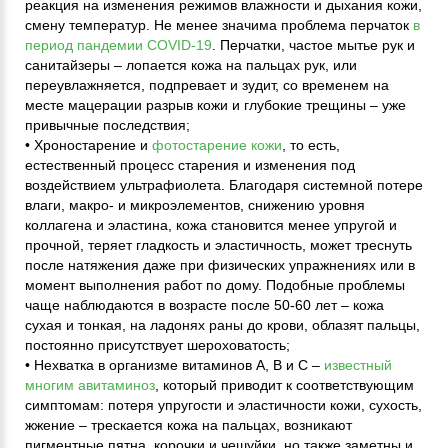
реакция на изменения режимов влажности и дыхания кожи,
смену температур. Не менее значима проблема перчаток
в
период пандемии COVID-19
. Перчатки, частое мытье рук и
санитайзеры – лопается кожа на пальцах рук, или
переувлажняется, подпревает и зудит, со временем на
месте мацерации разрыв кожи и глубокие трещины – уже
привычные последствия;
• Хроностарение и
фотостарение кожи
, то есть,
естественный процесс старения и изменения под
воздействием ультрафиолета. Благодаря системной потере
влаги, макро- и микроэлементов, снижению уровня
коллагена и эластина, кожа становится менее упругой и
прочной, теряет гладкость и эластичность, может треснуть
после натяжения даже при физических упражнениях или в
момент выполнения работ по дому. Подобные проблемы
чаще наблюдаются в возрасте после 50-60 лет – кожа
сухая и тонкая, на ладонях раны до крови, облазят пальцы,
постоянно присутствует шероховатость;
• Нехватка в организме витаминов А, В и С –
известный
многим авитаминоз
, который приводит к соответствующим
симптомам: потеря упругости и эластичности кожи, сухость,
жжение – трескается кожа на пальцах, возникают
пигментные пятна, корочки и чешуйки, но также заметны и