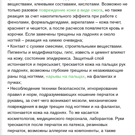
веществами, клеевыми составами, кислотами. Возможно не
только разовое
повреждение кожи в виде ожога
, но также
реакция за счет накопительного эффекта при работе с
фенолами, формальдегидами, акрилатами – кожа печет,
краснеет и чешется, а после расчесов появляется кровь и
корочки. Если замечены трещины на ладонях и около
ногтей – реакция на химию очевидна;
• Контакт с сухими смесями, строительными веществами.
Пигменты и модификаторы, гипс, известь и цемент влияют
на кожу, состояние эпидермиса. Защитный слой
истончается и пересыхает, трескается кожа на пальцах рук
и ладонях, возможны глубокие трещины и незаживающие
раны под ногтями,
нарывы на пальцах
, на фалангах и
пучках;
• Несоблюдение техники безопасности, игнорирование
правил и норм, подразумевающих ношение перчаток и
рукавиц, за счет чего возникают мозоли, механические
повреждения в виде трещин под ногтями и на фалангах,
истончается кожа на ладонях. То же касается
косметологов, медицинского персонала, лаборантов. Руки
трескаются после перчаток из латекса, резиновых
перчаток, возможны аллергии на компоненты, а также