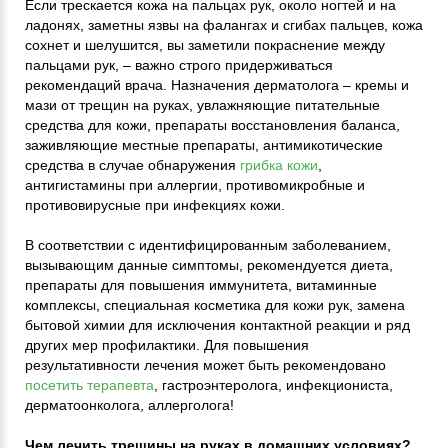
Если трескается кожа на пальцах рук, около ногтей и на
ладонях, заметны язвы на фалангах и сгибах пальцев, кожа
сохнет и шелушится, вы заметили покраснение между
пальцами рук, – важно строго придерживаться
рекомендаций врача. Назначения дерматолога – кремы и
мази от трещин на руках, увлажняющие питательные
средства для кожи, препараты восстановления баланса,
заживляющие местные препараты, антимикотические
средства в случае обнаружения
грибка кожи
,
антигистамины при аллергии, противомикробные и
противовирусные при инфекциях кожи.
В соответствии с идентифицированным заболеванием,
вызывающим данные симптомы, рекомендуется диета,
препараты для повышения иммунитета, витаминные
комплексы, специальная косметика для кожи рук, замена
бытовой химии для исключения контактной реакции и ряд
других мер профилактики. Для повышения
результативности лечения может быть рекомендовано
посетить терапевта
, гастроэнтеролога, инфекциониста,
дерматоонколога, аллерголога!
Чем лечить трещины на руках в домашних условиях?