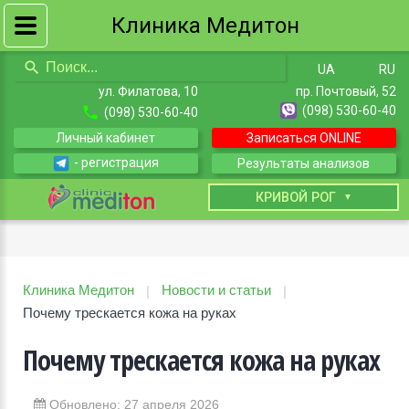
Клиника Медитон
UA
RU
ул. Филатова, 10
пр. Почтовый, 52
(098) 530-60-40
(098) 530-60-40
Личный кабинет
Записаться ONLINE
- регистрация
Результаты анализов
КИЕВ
КРИВОЙ РОГ
Клиника Медитон
Новости и статьи
|
|
Почему трескается кожа на руках
Почему трескается кожа на руках
Обновлено: 27 апреля 2026