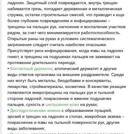
ладонях. Защитный слой повреждается, внутрь трещин
набивается грязь, попадает деревянная и металлическая
стружка, остатки строительных смесей, что приводит к еще
более глубоким повреждениям и инфицированию –
трещины на пальцах рук, нагноение и воспаление участков
рядом, за счет чего минимизируется работоспособность.
Открытые раны на руках в условиях систематического
загрязнения следует считать наиболее опасными.
Присутствует риск инфицирования, когда язвы на ладонях
гниют, а трещины на подушеках пальцев не заживают на
протяжении длительного периода;
•
Контактный дерматит
, атопический дерматит и другие
виды ответов организма на внешние раздражители. Среди
них могут быть металлы, биодобавки и консерванты,
лекарства, стройматериалы, косметика. В качестве реакции
появляются микротрещины на пальцах рук и тыльной
стороне ладоней, покраснение и жжение подушечек
пальцев, сухость и
шелушение кожи
на руках;
•
Дисгидротическая экзема
с образованием пузырей,
эрозий и трещин на ладонях и стопах, микробная экзема –
покраснение и язвы на тыльной поверхности рук, другие
виды заболевания;