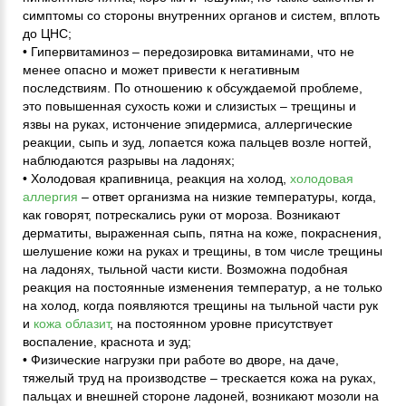
симптомы со стороны внутренних органов и систем, вплоть
до ЦНС;
• Гипервитаминоз – передозировка витаминами, что не
менее опасно и может привести к негативным
последствиям. По отношению к обсуждаемой проблеме,
это повышенная сухость кожи и слизистых – трещины и
язвы на руках, истончение эпидермиса, аллергические
реакции, сыпь и зуд, лопается кожа пальцев возле ногтей,
наблюдаются разрывы на ладонях;
• Холодовая крапивница, реакция на холод,
холодовая
аллергия
– ответ организма на низкие температуры, когда,
как говорят, потрескались руки от мороза. Возникают
дерматиты, выраженная сыпь, пятна на коже, покраснения,
шелушение кожи на руках и трещины, в том числе трещины
на ладонях, тыльной части кисти. Возможна подобная
реакция на постоянные изменения температур, а не только
на холод, когда появляются трещины на тыльной части рук
и
кожа облазит
, на постоянном уровне присутствует
воспаление, краснота и зуд;
• Физические нагрузки при работе во дворе, на даче,
тяжелый труд на производстве – трескается кожа на руках,
пальцах и внешней стороне ладоней, возникают мозоли на