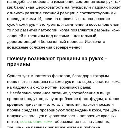
на подобные дефекты и изменение состояния кожи рук, так
как банальная шероховатость на пучках или ладонях может
означать развитие сложной реакции с соответствующими
последствиями. И, если на первичных этапах лечение
сухой кожи рук – это крем для смягчения и восстановления,
то при развитии патологии, когда появляются разрывы кожи
ладоней и трещины под ногтями – длительный,
дорогостоящий и болезненный процесс. Исключите
возможные осложнения своевременно!
Почему возникают трещины на руках –
причины
Существует множество факторов, благодаря которым
появляются трещины на коже рук и пальцев, лопается кожа
на ладонях и около ногтей, возникают раны:
• Несбалансированное питание, употребление в пищу
вредных продуктов, злоупотребление фаст-фудом, а также
вредные привычки – алкоголь, никотин, наркотические и
прочие средства провоцируют повреждения кожи, трещины
подушечек пальцев и кровоточивость, появление красных
пятен,
воспаление кожи
, образование язв на ладонях,
трещины на пальцах рук возле ногтей и глубокие