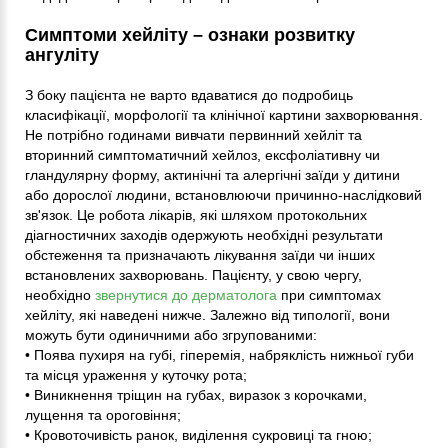
Симптоми хейліту – ознаки розвитку
ангуліту
З боку пацієнта не варто вдаватися до подробиць
класифікації, морфології та клінічної картини захворювання.
Не потрібно годинами вивчати первинний хейліт та
вторинний симптоматичний хейлоз, ексфоліативну чи
гландулярну форму, актинічні та алергічні заїди у дитини
або дорослої людини, встановлюючи причинно-наслідковий
зв'язок. Це робота лікарів, які шляхом протокольних
діагностичних заходів одержують необхідні результати
обстеження та призначають лікування заїди чи інших
встановлених захворювань. Пацієнту, у свою чергу,
необхідно
звернутися до дерматолога
при симптомах
хейліту, які наведені нижче. Залежно від типології, вони
можуть бути одиничними або згрупованими:
• Поява пухиря на губі, гіперемія, набряклість нижньої губи
та місця ураження у куточку рота;
• Виникнення тріщин на губах, виразок з корочками,
лущення та ороговіння;
• Кровоточивість ранок, виділення сукровиці та гною;