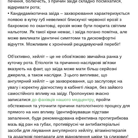
печіння, болючість, з причин заїди складно посміхатися,
відкривати рота;
• Кандидамікотична заїда – захворювання характеризується
появою в кутку губ невеликої блискучої червоної ерозії з
бахромою по окантовці, ерозія може бути покрита світлим
нальотом. Як такої кірки немає, і заїда погано помітна, але
може викликати ідентичні симптоми та дискомфортні
відчуття. Можливим є хронічний рецидивуючий перебіг!
Об'єктивно, хейліт – це не обов'язково звичайна ранка у
куточку рота. Етіологія та причинно-наслідкові зв'язки
вказують на факт, що заїда може мати більш серйозні
джерела, а також наслідки. З цього випливає, що
ангулярний хейліт – це захворювання, що заслуговує на
увагу і коректну діагностику в кабінеті лікаря, без зайвого
самостійного впливу на заїду. Пропонуємо вчасно
записатися
до фахівців нашого медцентру
, пройти
обстеження та уточнити причини патологічного процесу для
прямого на них впливу. Ідентифікувавши підстави
запалення, буде рекомендована ефективна протигрибкова
мазь від ран на губах, противірусні чи антибактеріальні
засоби для лікування ангулярного хейліту, вітамінотерапія
та додаткові препарати для відновлення шкіри та слизових!