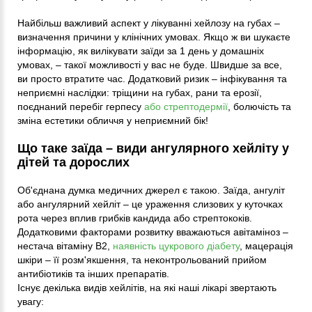
Найбільш важливий аспект у лікуванні хейлозу на губах –
визначення причини у клінічних умовах. Якщо ж ви шукаєте
інформацію, як вилікувати заїди за 1 день у домашніх
умовах, – такої можливості у вас не буде. Швидше за все,
ви просто втратите час. Додатковий ризик – інфікування та
неприємні наслідки: тріщини на губах, рани та ерозії,
поєднаний перебіг герпесу
або стрептодермії
, болючість та
зміна естетики обличчя у неприємний бік!
Що таке заїда – види ангулярного хейліту у
дітей та дорослих
Об'єднана думка медичних джерел є такою. Заїда, ангуліт
або ангулярний хейліт – це ураження слизових у куточках
рота через вплив грибків кандида або стрептококів.
Додатковими факторами розвитку вважаються авітаміноз –
нестача вітаміну B2,
наявність цукрового діабету
, мацерація
шкіри – її розм'якшення, та неконтрольований прийом
антибіотиків та інших препаратів.
Існує декілька видів хейлітів, на які наші лікарі звертають
увагу: