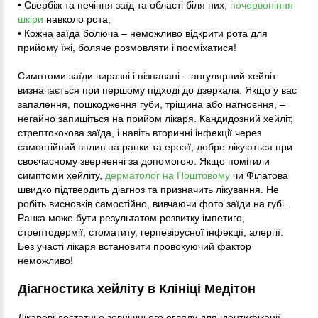
• Свербіж та печіння заїд та області біля них,
почервоніння
шкіри
навколо рота;
• Кожна заїда болюча – неможливо відкрити рота для
прийому їжі, боляче розмовляти і посміхатися!
Симптоми заїди виразні і пізнавані – ангулярний хейліт
визначається при першому підході до дзеркала. Якщо у вас
запалення, пошкодження губи, тріщина або нагноєння, –
негайно запишіться на прийом лікаря. Кандидозний хейліт,
стрептококова заїда, і навіть вторинні інфекції через
самостійний вплив на ранки та ерозії, добре лікуються при
своєчасному зверненні за допомогою. Якщо помітили
симптоми хейліту,
дерматолог на Поштовому
чи Філатова
швидко підтвердить діагноз та призначить лікування. Не
робіть висновків самостійно, вивчаючи фото заїди на губі.
Ранка може бути результатом розвитку імпетиго,
стрептодермії, стоматиту, герпевірусної інфекції, алергії.
Без участі лікаря встановити провокуючий фактор
неможливо!
Діагностика хейліту в Клініці Медітон
Лікареві достатньо зовнішнього огляду для ідентифікації