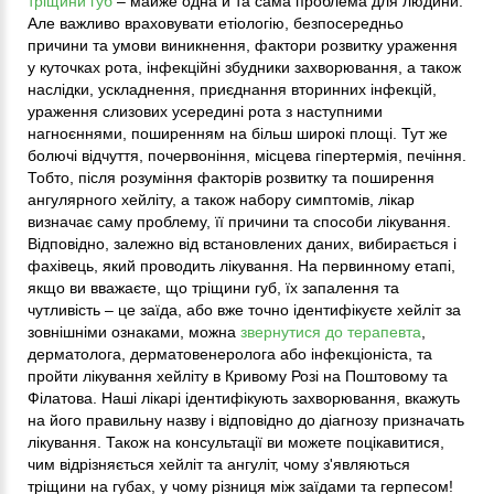
тріщини губ
– майже одна й та сама проблема для людини.
Але важливо враховувати етіологію, безпосередньо
причини та умови виникнення, фактори розвитку ураження
у куточках рота, інфекційні збудники захворювання, а також
наслідки, ускладнення, приєднання вторинних інфекцій,
ураження слизових усередині рота з наступними
нагноєннями, поширенням на більш широкі площі. Тут же
болючі відчуття, почервоніння, місцева гіпертермія, печіння.
Тобто, після розуміння факторів розвитку та поширення
ангулярного хейліту, а також набору симптомів, лікар
визначає саму проблему, її причини та способи лікування.
Відповідно, залежно від встановлених даних, вибирається і
фахівець, який проводить лікування. На первинному етапі,
якщо ви вважаєте, що тріщини губ, їх запалення та
чутливість – це заїда, або вже точно ідентифікуєте хейліт за
зовнішніми ознаками, можна
звернутися до терапевта
,
дерматолога, дерматовенеролога або інфекціоніста, та
пройти лікування хейліту в Кривому Розі на Поштовому та
Філатова. Наші лікарі ідентифікують захворювання, вкажуть
на його правильну назву і відповідно до діагнозу призначать
лікування. Також на консультації ви можете поцікавитися,
чим відрізняється хейліт та ангуліт, чому з'являються
тріщини на губах, у чому різниця між заїдами та герпесом!