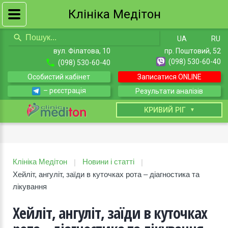
Клініка Медітон
UA
RU
вул. Філатова, 10
пр. Поштовий, 52
(098) 530-60-40
(098) 530-60-40
Особистий кабінет
Записатися ONLINE
– рєєстрація
Результати аналізів
КИЇВ
КРИВИЙ РІГ
Клініка Медітон
Новини і статті
|
|
Хейліт, ангуліт, заїди в куточках рота – діагностика та
лікування
Хейліт, ангуліт, заїди в куточках