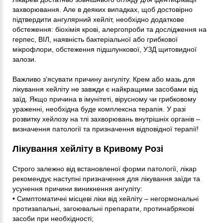
захворювання. Але в деяких випадках, щоб достовірно
підтвердити ангулярний хейліт, необхідно додаткове
обстеження: біохімія крові, алергопроби та дослідження на
герпес, ВІЛ, наявність бактеріальної або грибкової
мікрофлори, обстеження підшлункової, УЗД щитовидної
залози.
Важливо з'ясувати причину ангуліту. Крем або мазь для
лікування хейліту не завжди є найкращими засобами від
заїд. Якщо причина в імунітеті, вірусному чи грибковому
ураженні, необхідна буде комплексна терапія. У разі
розвитку хейлозу на тлі захворювань внутрішніх органів –
визначення патології та призначення відповідної терапії!
Лікування хейліту в Кривому Розі
Строго залежно від встановленої форми патології, лікар
рекомендує наступні призначення для лікування заїди та
усунення причини виникнення ангуліту:
• Симптоматичні місцеві ліки від хейліту – негормональні
протизапальні, загоювальні препарати, протинабрякові
засоби при необхідності;