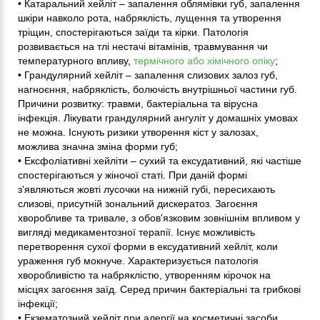
• Катаральний хейліт – запалення облямівки губ, запалення
шкіри навколо рота, набряклість, лущення та утворення
тріщин, спостерігаються заїди та кірки. Патологія
розвивається на тлі нестачі вітамінів, травмування чи
температурного впливу,
термічного або хімічного опіку
;
• Грандулярний хейліт – запалення слизових залоз губ,
нагноєння, набряклість, болючість внутрішньої частини губ.
Причини розвитку: травми, бактеріальна та вірусна
інфекція. Лікувати грандулярний ангуліт у домашніх умовах
не можна. Існують ризики утворення кіст у залозах,
можлива значна зміна форми губ;
• Ексфоліативні хейліти – сухий та ексудативний, які частіше
спостерігаються у жіночої статі. При даній формі
з'являються жовті лусочки на нижній губі, пересихають
слизові, присутній зональний дискератоз. Загоєння
хворобливе та тривале, з обов'язковим зовнішнім впливом у
вигляді медикаментозної терапії. Існує можливість
перетворення сухої форми в ексудативний хейліт, коли
ураження губ мокнуче. Характеризується патологія
хворобливістю та набряклістю, утворенням кірочок на
місцях загоєння заїд. Серед причин бактеріальні та грибкові
інфекції;
• Екзематозний хейліт при алергії на косметичні засоби,