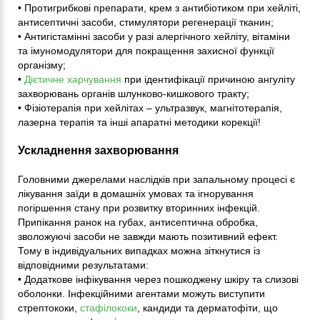
• Протигрибкові препарати, крем з антибіотиком при хейліті,
антисептичні засоби, стимулятори регенерації тканин;
• Антигістамінні засоби у разі алергічного хейліту, вітаміни
та імуномодулятори для покращення захисної функції
організму;
•
Дієтичне харчування
при ідентифікації причиною ангуліту
захворювань органів шлунково-кишкового тракту;
• Фізіотерапія при хейлітах – ультразвук, магнітотерапія,
лазерна терапія та інші апаратні методики корекції!
Ускладнення захворювання
Головними джерелами наслідків при запальному процесі є
лікування заїди в домашніх умовах та ігнорування
погіршення стану при розвитку вторинних інфекцій.
Припікання ранок на губах, антисептична обробка,
зволожуючі засоби не завжди мають позитивний ефект.
Тому в індивідуальних випадках можна зіткнутися із
відповідними результатами:
• Додаткове інфікування через пошкоджену шкіру та слизові
оболонки. Інфекційними агентами можуть виступити
стрептококи,
стафілококи
, кандиди та дерматофіти, що