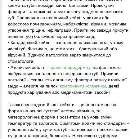
креми та губні помади, мило, бальзами. Провокуючі
фактори – авітаміноз та механічні ушкодження слизових
губ. Проявляється алергічний хейліт у дитини або
дорослого почервонінням, набряклістю, кірками, можливе
утворення тріщин, інфільтрація. Практично завжди присутні
печіння губ і болючість через тріщини заїд;
• Кандидозний хейліт – запалення слизових рота, у тому
числі губ. Фактично, це стоматит – бактеріальний або
вірусний. З даною патологією варто звернутися до
стоматолога;
• Атопічний хейліт –
прояв нейродерміту
, на фоні якого
відбувається запалення та почервоніння губ. Причини
патології – схильність організму, фактори ризику атопічної
заїди – алергія на пилок,
компоненти косметики
, деякі
продукти харчування або медикаментозні засоби!
Також слід згадати й інші хейліти – це гіповітамінозна
форма на основі суттєвої нестачі вітамінів, та
метеорологічна форма з розвитком за умови зміни
температур та вологості. Симптоми практично стандартні –
утворення заїд у куточках губ і на поверхні, невеликі ранки,
лущення та кірочки, болючість. Незалежно від форми