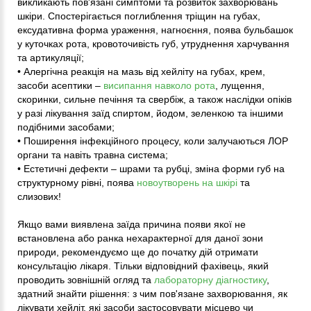
викликають пов'язані симптоми та розвиток захворювань
шкіри. Спостерігається поглиблення тріщин на губах,
ексудативна форма ураження, нагноєння, поява бульбашок
у куточках рота, кровоточивість губ, утруднення харчування
та артикуляції;
• Алергічна реакція на мазь від хейліту на губах, крем,
засоби асептики –
висипання навколо рота
, лущення,
скоринки, сильне печіння та свербіж, а також наслідки опіків
у разі лікування заїд спиртом, йодом, зеленкою та іншими
подібними засобами;
• Поширення інфекційного процесу, коли залучаються ЛОР
органи та навіть травна система;
• Естетичні дефекти – шрами та рубці, зміна форми губ на
структурному рівні, поява
новоутворень на шкірі
та
слизових!
Якщо вами виявлена заїда причина появи якої не
встановлена або ранка нехарактерної для даної зони
природи, рекомендуємо ще до початку дій отримати
консультацію лікаря. Тільки відповідний фахівець, який
проводить зовнішній огляд та
лабораторну діагностику
,
здатний знайти рішення: з чим пов'язане захворювання, як
лікувати хейліт, які засоби застосовувати місцево чи