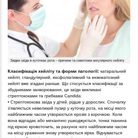
Звідки заїди в куточках рота – причини та симптоми ангулярного хейліту
Класифікація хейліту та форми патології:
катаральний
хейліт, гландулярний, ексфоліативний та екзематозний
хейліт вже згадані раніше. Що стосується класифікації за
збудниками захворювання, це заїди викликані
стрептококами та грибками Candida:
• Стрептококова заїда у дітей, рідше у дорослих. Спочатку
з'являється невеликий пузир у куточку рота, на місці якого
найближчим часом утворюється ерозія з корочкою. Коли
вона відпадає або механічно ушкоджується, тонка тканина
під кіркою кровоточить, за рахунок чого найближчим часом
на місці ураження знову утворюється кірка. Відчувається