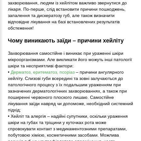
захворювання, людям із хейлітом важливо звернутися до
лікаря. По-перше, слід встановити причини пошкоджень,
запалення та дискератозу губ, але також визначити
відповідне лікування на базі встановлених результатів
обстеження!
Чому виникають заїди – причини хейліту
Захворювання самостійне і виникає при ураженні шкіри
мікроорганізмами. Але викликати його можуть інші патології
шкіри та несприятливі фактори:
•
Дерматоз, еритематоз, псоріаз
– причини ангулярного
хейліту. Слизові губи всередині та зовні залучаються до
патологічного процесу з їх подальшим ураженням при
зазначених дерматологічних захворюваннях, а також при
поширенні червоного плоского лишаю. Самостійне
лікування заїди навряд чи допоможе, необхідний системний
підхід;
• Хейліт та алергія – надійні супутники, оскільки ураження
шкіри на губах та тріщини у куточках рота може
спровокувати контакт з медикаментозними препаратами,
побутовою хімією, косметичними засобами. Можлива