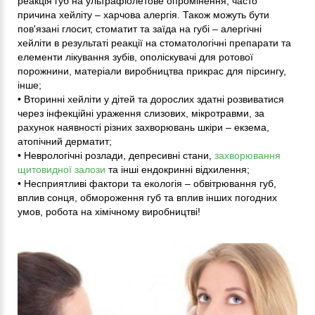
реакція губ на ультрафіолетове опромінення, часто
причина хейліту – харчова алергія. Також можуть бути
пов'язані глосит, стоматит та заїда на губі – алергічні
хейліти в результаті реакції на стоматологічні препарати та
елементи лікування зубів, ополіскувачі для ротової
порожнини, матеріали виробництва прикрас для пірсингу,
інше;
• Вторинні хейліти у дітей та дорослих здатні розвиватися
через інфекційні ураження слизових, мікротравми, за
рахунок наявності різних захворювань шкіри – екзема,
атопічний дерматит;
• Неврологічні розлади, депресивні стани,
захворювання
щитовидної залози
та інші ендокринні відхилення;
• Несприятливі фактори та екологія – обвітрювання губ,
вплив сонця, обмороження губ та вплив інших погодних
умов, робота на хімічному виробництві!