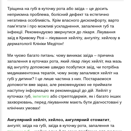
Тріщина на губі в куточку рота або заїда – це досить
неприємна проблема, болісний дефект та естетично
негативна особливість. Крім власного дискомфорту, варто
пам'ятати і про можливі ускладнення, запалення губ та
інфекції. Рекомендуємо звернутися до лікаря. Лікування
заїд в Кривому Розі – лікування хейліту, ангуліту, хейлозу в
дерматології Клініки Медітон!
Ми чуємо багато питань: чому виникає заїда – причина
запалення в куточках рота, який лікар лікує хейліт, яка мазь
від ангуліту допоможе швидко позбутися заїд, чи потрібна
медикаментозна терапія, чому знову запалився хейліт на
губі у дитини? І це лише частина з них. Постараємося
допомогти вже зараз, але рекомендуємо не приймати
наступну інформацію як рекомендації до дій. Хейліт у
куточках губ,
імпетиго
або стрептодермія, як і багато інших
захворювань, перед лікуванням мають бути діагностовані у
клінічних умовах!
Ангулярний хейліт, хейлоз, ангулярний стоматит
,
ангуліт, заїда на губі, заїда в куточку рота, запалення та