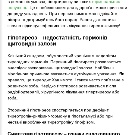
в домашніх умовах, гіпертиреозу чи інших
гормональних
порушень
. Це є небезпечним для здоров'я і може призвести
до ряду ускладнень. При перших симптомах відвідайте
лікаря та дотримуйтесь його порад. Рання діагностика
значно підвищує ефективність лікування тиреотоксикозу!
Гіпотиреоз – недостатність гормонів
щитовиднї залози
Клінічний синдром, обумовлений хронічним недоліком
тиреоїдних гормонів. Первинний гіпотиреоз розвивається
внаслідок захворювань щитовидної залози. Найбільш
вірогідною причиною вважається аутоімунне ураження. Як
правило, це тиреодит Хашимото, і також часто пов'язане з
розвитком зоба. Нерідко гіпотиреоз розвивається після
радіойодтерапії, хірургічного лікування гіпертиреозу або
зоба.
Вторинний гіпотиреоз спостерігається при дефіциті
тиреотропін-рилізинг-гормону в гіпоталамусі або при
нестачі вироблення тиреотропіну гіпофізом.
Симптоми гіпотиреозу – ознаки ендокринного