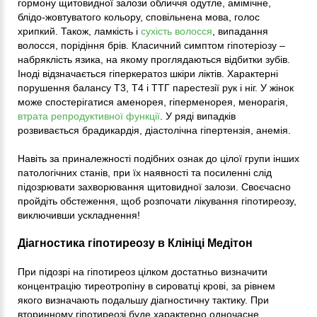
гормону щитовидної залози обличчя одутле, амімічне,
блідо-жовтуватого кольору, сповільнена мова, голос
хрипкий. Також, ламкість і
сухість волосся
, випадання
волосся, порідіння брів. Класичний симптом гіпотеріозу –
набряклість язика, на якому проглядаються відбитки зубів.
Іноді відзначається гіперкератоз шкіри ліктів. Характерні
порушення балансу Т3, Т4 і ТТГ парестезії рук і ніг. У жінок
може спостерігатися аменорея, гіперменорея, менорагія,
втрата репродуктивної функції
. У ряді випадків
розвивається брадикардія, діастолічна гіпертензія, анемія.
Навіть за приналежності подібних ознак до цілої групи інших
патологічних станів, при їх наявності та посиленні слід
підозрювати захворювання щитовидної залози. Своєчасно
пройдіть обстеження, щоб розпочати лікування гіпотиреозу,
виключивши ускладнення!
Діагностика гіпотиреозу в Клініці Медітон
При підозрі на гіпотиреоз цілком достатньо визначити
концентрацію тиреотропіну в сироватці крові, за рівнем
якого визначають подальшу діагностичну тактику. При
вторинному гіпотиреозі буде характерно одночасне