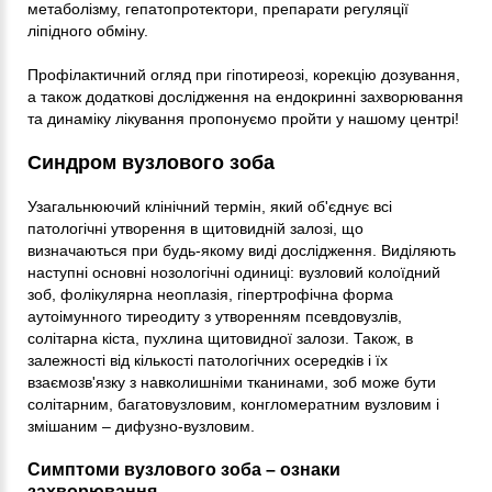
метаболізму, гепатопротектори, препарати регуляції
ліпідного обміну.
Профілактичний огляд при гіпотиреозі, корекцію дозування,
а також додаткові дослідження на ендокринні захворювання
та динаміку лікування пропонуємо пройти у нашому центрі!
Синдром вузлового зоба
Узагальнюючий клінічний термін, який об'єднує всі
патологічні утворення в щитовидній залозі, що
визначаються при будь-якому виді дослідження. Виділяють
наступні основні нозологічні одиниці: вузловий колоїдний
зоб, фолікулярна неоплазія, гіпертрофічна форма
аутоімунного тиреодиту з утворенням псевдовузлів,
солітарна кіста, пухлина щитовидної залози. Також, в
залежності від кількості патологічних осередків і їх
взаємозв'язку з навколишніми тканинами, зоб може бути
солітарним, багатовузловим, конгломератним вузловим і
змішаним – дифузно-вузловим.
Симптоми вузлового зоба – ознаки
захворювання