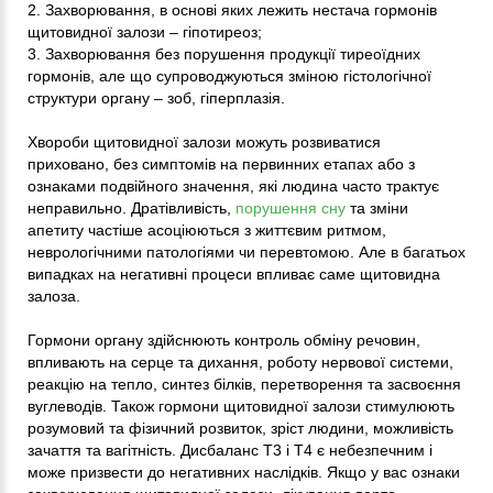
2. Захворювання, в основі яких лежить нестача гормонів
щитовидної залози – гіпотиреоз;
3. Захворювання без порушення продукції тиреоїдних
гормонів, але що супроводжуються зміною гістологічної
структури органу – зоб, гіперплазія.
Хвороби щитовидної залози можуть розвиватися
приховано, без симптомів на первинних етапах або з
ознаками подвійного значення, які людина часто трактує
неправильно. Дратівливість,
порушення сну
та зміни
апетиту частіше асоціюються з життєвим ритмом,
неврологічними патологіями чи перевтомою. Але в багатьох
випадках на негативні процеси впливає саме щитовидна
залоза.
Гормони органу здійснюють контроль обміну речовин,
впливають на серце та дихання, роботу нервової системи,
реакцію на тепло, синтез білків, перетворення та засвоєння
вуглеводів. Також гормони щитовидної залози стимулюють
розумовий та фізичний розвиток, зріст людини, можливість
зачаття та вагітність. Дисбаланс Т3 і Т4 є небезпечним і
може призвести до негативних наслідків. Якщо у вас ознаки