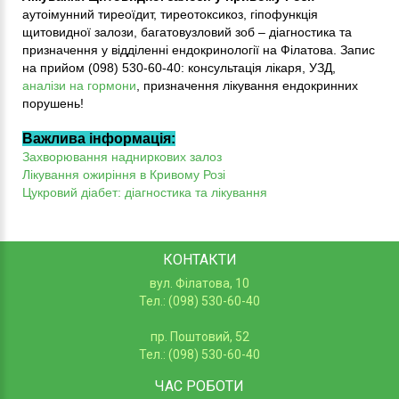
аутоімунний тиреоїдит, тиреотоксикоз, гіпофункція
щитовидної залози, багатовузловий зоб – діагностика та
призначення у відділенні ендокринології на Філатова. Запис
на прийом (098) 530-60-40: консультація лікаря, УЗД,
аналізи на гормони
, призначення лікування ендокринних
порушень!
Важлива інформація:
Захворювання надниркових залоз
Лікування ожиріння в Кривому Розі
Цукровий діабет: діагностика та лікування
КОНТАКТИ
вул. Філатова, 10
Тел.: (098) 530-60-40
пр. Поштовий, 52
Тел.: (098) 530-60-40
ЧАС РОБОТИ