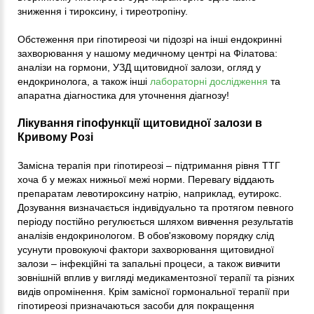
зниження і тироксину, і тиреотропіну.
Обстеження при гіпотиреозі чи підозрі на інші ендокринні
захворювання у нашому медичному центрі на Філатова:
аналізи на гормони, УЗД щитовидної залози, огляд у
ендокринолога, а також інші
лабораторні дослідження
та
апаратна діагностика для уточнення діагнозу!
Лікування гіпофункції щитовидної залози в
Кривому Розі
Замісна терапія при гіпотиреозі – підтримання рівня ТТГ
хоча б у межах нижньої межі норми. Перевагу віддають
препаратам левотироксину натрію, наприклад, еутирокс.
Дозування визначається індивідуально та протягом певного
періоду постійно регулюється шляхом вивчення результатів
аналізів ендокринологом. В обов'язковому порядку слід
усунути провокуючі фактори захворювання щитовидної
залози – інфекційні та запальні процеси, а також вивчити
зовнішній вплив у вигляді медикаментозної терапії та різних
видів опромінення. Крім замісної гормональної терапії при
гіпотиреозі призначаються засоби для покращення