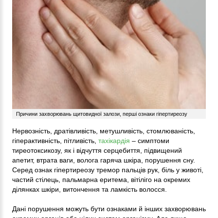
Причини захворювань щитовидної залози, перші ознаки гіпертиреозу
Нервозність, дратівливість, метушливість, стомлюваність,
гіперактивність, пітливість,
тахікардія
– симптоми
тиреотоксикозу, як і відчуття серцебиття, підвищений
апетит, втрата ваги, волога гаряча шкіра, порушення сну.
Серед ознак гіпертиреозу тремор пальців рук, біль у животі,
частий стілець, пальмарна еритема, вітіліго на окремих
ділянках шкіри, витончення та ламкість волосся.
Дані порушення можуть бути ознаками й інших захворювань