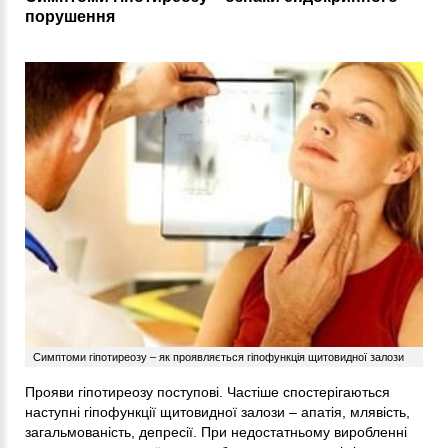
порушення
Симптоми гіпотиреозу – як проявляється гіпофункція щитовидної залози
Прояви гіпотиреозу поступові. Частіше спостерігаються
наступні гіпофункції щитовидної залози – апатія, млявість,
загальмованість, депресії. При недостатньому виробленні