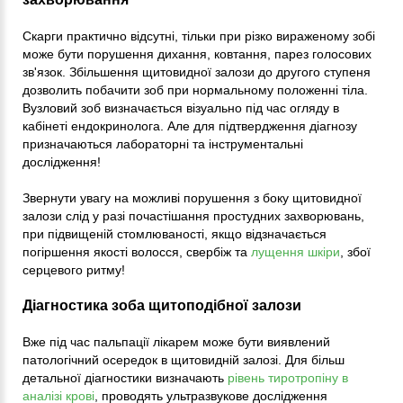
Скарги практично відсутні, тільки при різко вираженому зобі
може бути порушення дихання, ковтання, парез голосових
зв'язок. Збільшення щитовидної залози до другого ступеня
дозволить побачити зоб при нормальному положенні тіла.
Вузловий зоб визначається візуально під час огляду в
кабінеті ендокринолога. Але для підтвердження діагнозу
призначаються лабораторні та інструментальні
дослідження!
Звернути увагу на можливі порушення з боку щитовидної
залози слід у разі почастішання простудних захворювань,
при підвищеній стомлюваності, якщо відзначається
погіршення якості волосся, свербіж та
лущення шкіри
, збої
серцевого ритму!
Діагностика зоба щитоподібної залози
Вже під час пальпації лікарем може бути виявлений
патологічний осередок в щитовидній залозі. Для більш
детальної діагностики визначають
рівень тиротропіну в
аналізі крові
, проводять ультразвукове дослідження