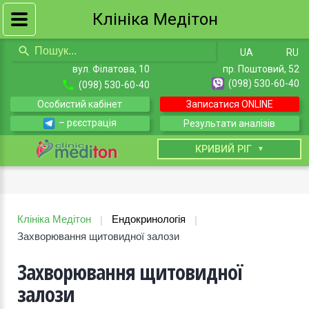
Клініка Медітон
UA
RU
вул. Філатова, 10
пр. Поштовий, 52
(098) 530-60-40
(098) 530-60-40
Особистий кабінет
Записатися ONLINE
– рєєстрація
Результати аналізів
КИЇВ
КРИВИЙ РІГ
Клініка Медітон
Ендокринологія
|
|
Захворювання щитовидної залози
Захворювання щитовидної
залози