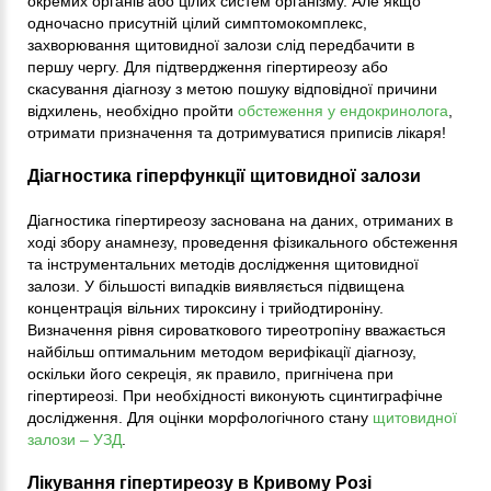
окремих органів або цілих систем організму. Але якщо
одночасно присутній цілий симптомокомплекс,
захворювання щитовидної залози слід передбачити в
першу чергу. Для підтвердження гіпертиреозу або
скасування діагнозу з метою пошуку відповідної причини
відхилень, необхідно пройти
обстеження у ендокринолога
,
отримати призначення та дотримуватися приписів лікаря!
Діагностика гіперфункції щитовидної залози
Діагностика гіпертиреозу заснована на даних, отриманих в
ході збору анамнезу, проведення фізикального обстеження
та інструментальних методів дослідження щитовидної
залози. У більшості випадків виявляється підвищена
концентрація вільних тироксину і трийодтироніну.
Визначення рівня сироваткового тиреотропіну вважається
найбільш оптимальним методом верифікації діагнозу,
оскільки його секреція, як правило, пригнічена при
гіпертиреозі. При необхідності виконують сцинтиграфічне
дослідження. Для оцінки морфологічного стану
щитовидної
залози – УЗД
.
Лікування гіпертиреозу в Кривому Розі