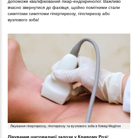
допоможе кваліфікований лікар-ендокринолог. Важливо
вчасно звернутися до фахівця, щойно помітними стали
симптоми симптоми гіпертиреозу, гіпотиреозу або
вузлового зоба!
Лікування гіпертиреозу, гіпотиреозу та вузлового зоба в Клініці Медітон
Лікування щитовидної залози у Кривому Розі: