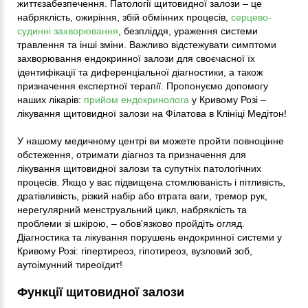
життєзабезпечення. Патології щитовидної залози – це
набряклість, ожиріння, збій обмінних процесів,
серцево-
судинні захворювання
, безпліддя, ураження системи
травлення та інші зміни. Важливо відстежувати симптоми
захворювання ендокринної залози для своєчасної їх
ідентифікації та диференціальної діагностики, а також
призначення експертної терапії. Пропонуємо допомогу
наших лікарів:
прийом ендокринолога
у Кривому Розі –
лікування щитовидної залози на Філатова в Клініці Медітон!
У нашому медичному центрі ви можете пройти повноцінне
обстеження, отримати діагноз та призначення для
лікування щитовидної залози та супутніх патологічних
процесів. Якщо у вас підвищена стомлюваність і пітливість,
дратівливість, різкий набір або втрата ваги, тремор рук,
нерегулярний менструальний цикл, набряклість та
проблеми зі шкірою, – обов'язково пройдіть огляд.
Діагностика та лікування порушень ендокринної системи у
Кривому Розі: гіпертиреоз, гіпотиреоз, вузловий зоб,
аутоімунний тиреоїдит!
Функції щитовидної залози