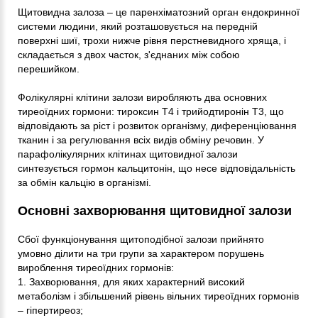
Щитовидна залоза – це паренхіматозний орган ендокринної
системи людини, який розташовується на передній
поверхні шиї, трохи нижче рівня перстневидного хряща, і
складається з двох часток, з'єднаних між собою
перешийком.
Фолікулярні клітини залози виробляють два основних
тиреоїдних гормони: тироксин T4 і трийодтиронін T3, що
відповідають за ріст і розвиток організму, диференціювання
тканин і за регулювання всіх видів обміну речовин. У
парафолікулярних клітинах щитовидної залози
синтезується гормон кальцитонін, що несе відповідальність
за обмін кальцію в організмі.
Основні захворювання щитовидної залози
Сбої функціонування щитоподібної залози прийнято
умовно ділити на три групи за характером порушень
вироблення тиреоїдних гормонів:
1. Захворювання, для яких характерний високий
метаболізм і збільшений рівень вільних тиреоїдних гормонів
– гіпертиреоз;