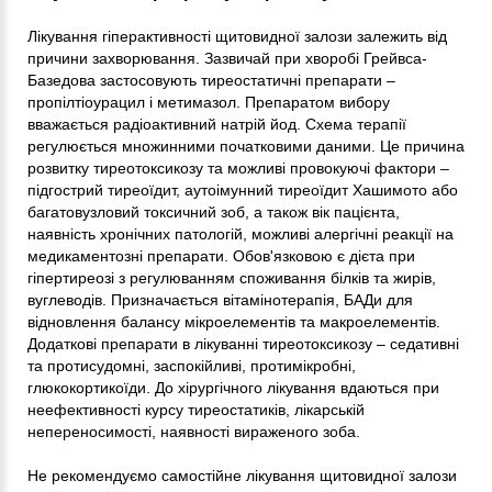
Лікування гіперактивності щитовидної залози залежить від
причини захворювання. Зазвичай при хворобі Грейвса-
Базедова застосовують тиреостатичні препарати –
пропілтіоурацил і метимазол. Препаратом вибору
вважається радіоактивний натрій йод. Схема терапії
регулюється множинними початковими даними. Це причина
розвитку тиреотоксикозу та можливі провокуючі фактори –
підгострий тиреоїдит, аутоімунний тиреоїдит Хашимото або
багатовузловий токсичний зоб, а також вік пацієнта,
наявність хронічних патологій, можливі алергічні реакції на
медикаментозні препарати. Обов'язковою є дієта при
гіпертиреозі з регулюванням споживання білків та жирів,
вуглеводів. Призначається вітамінотерапія, БАДи для
відновлення балансу мікроелементів та макроелементів.
Додаткові препарати в лікуванні тиреотоксикозу – седативні
та протисудомні, заспокійливі, протимікробні,
глюкокортикоїди. До хірургічного лікування вдаються при
неефективності курсу тиреостатиків, лікарській
непереносимості, наявності вираженого зоба.
Не рекомендуємо самостійне лікування щитовидної залози