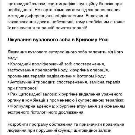
щитовидної залози, сцинтиграфію і пункційну біопсію при
необхідності. Не варто відмовлятися від запропонованих
методик диференціальної діагностики. Ендокринні
захворювання досить небезпечні, тому необхідним є точне
їх визначення та ранній початок терапії!
Лікування вузлового зоба в Кривому Розі
Лікування вузлового еутиреоїдного зоба залежить від його
виду:
• Колоїдний проліферуючий зоб: спостереження,
застосування препаратів йоду, хірургічна операція,
променева терапія радіоактивним ізотопом йоду;
• Аутоімунний тиреодит: спостереження, замісна терапія
при гіпотиреозі;
• Рак щитовидної залози: хірургічне видалення ураженого
органу в комбінації з променевою і супресивною терапією;
• Фолікулярна аденома: хірургічне втручання з виконанням
екстреного гістологічного дослідження.
Розробити програму обстеження та призначити правильне
лікування при порушенні функції щитовидної залози