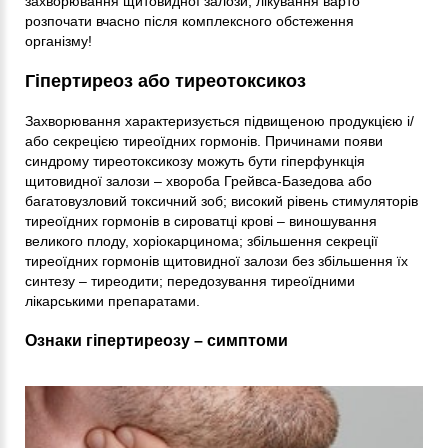
захворювання щитовидної залози, лікування варто
розпочати вчасно після комплексного обстеження
організму!
Гіпертиреоз або тиреотоксикоз
Захворювання характеризується підвищеною продукцією і/
або секрецією тиреоїдних гормонів. Причинами появи
синдрому тиреотоксикозу можуть бути гіперфункція
щитовидної залози – хвороба Грейвса-Базедова або
багатовузловий токсичний зоб; високий рівень стимуляторів
тиреоїдних гормонів в сироватці крові – виношування
великого плоду, хоріокарцинома; збільшення секреції
тиреоїдних гормонів щитовидної залози без збільшення їх
синтезу – тиреодити; передозування тиреоїдними
лікарськими препаратами.
Ознаки гіпертиреозу – симптоми