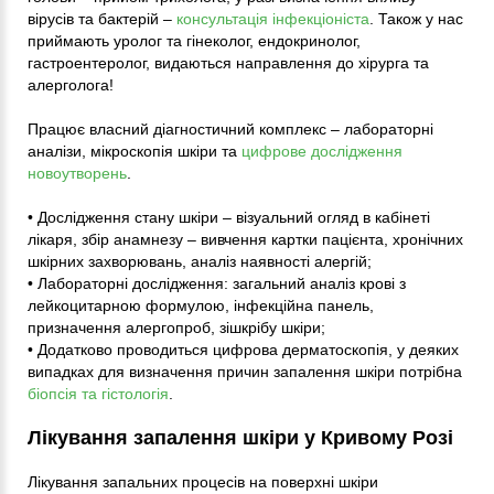
вірусів та бактерій –
консультація інфекціоніста
. Також у нас
приймають уролог та гінеколог, ендокринолог,
гастроентеролог, видаються направлення до хірурга та
алерголога!
Працює власний діагностичний комплекс – лабораторні
аналізи, мікроскопія шкіри та
цифрове дослідження
новоутворень
.
• Дослідження стану шкіри – візуальний огляд в кабінеті
лікаря, збір анамнезу – вивчення картки пацієнта, хронічних
шкірних захворювань, аналіз наявності алергій;
• Лабораторні дослідження: загальний аналіз крові з
лейкоцитарною формулою, інфекційна панель,
призначення алергопроб, зішкрібу шкіри;
• Додатково проводиться цифрова дерматоскопія, у деяких
випадках для визначення причин запалення шкіри потрібна
біопсія та гістологія
.
Лікування запалення шкіри у Кривому Розі
Лікування запальних процесів на поверхні шкіри