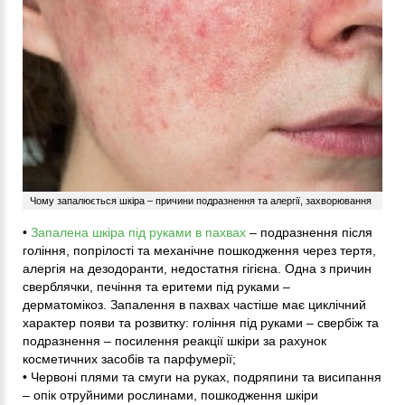
Чому запалюється шкіра – причини подразнення та алергії, захворювання
•
Запалена шкіра під руками в пахвах
– подразнення після
гоління, попрілості та механічне пошкодження через тертя,
алергія на дезодоранти, недостатня гігієна. Одна з причин
сверблячки, печіння та еритеми під руками –
дерматомікоз. Запалення в пахвах частіше має циклічний
характер появи та розвитку: гоління під руками – свербіж та
подразнення – посилення реакції шкіри за рахунок
косметичних засобів та парфумерії;
• Червоні плями та смуги на руках, подряпини та висипання
– опік отруйними рослинами, пошкодження шкіри