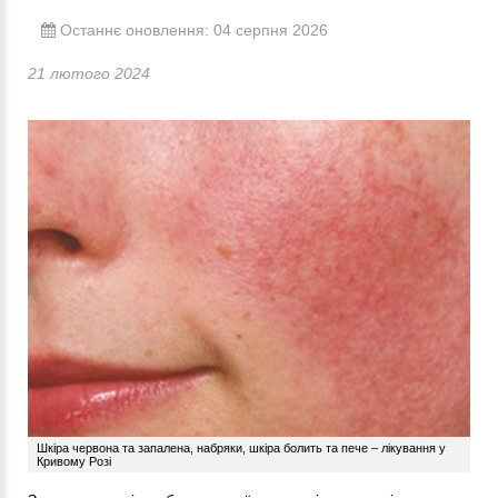
Останнє оновлення: 04 серпня 2026
21 лютого 2024
Шкіра червона та запалена, набряки, шкіра болить та пече – лікування у
Кривому Розі