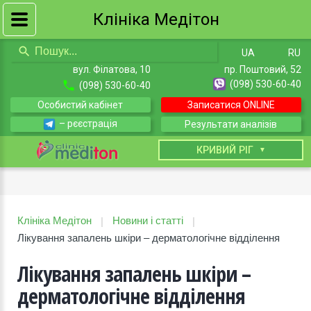
Клініка Медітон
UA
RU
вул. Філатова, 10
пр. Поштовий, 52
(098) 530-60-40
(098) 530-60-40
Особистий кабінет
Записатися ONLINE
– рєєстрація
Результати аналізів
КИЇВ
КРИВИЙ РІГ
Клініка Медітон
Новини і статті
|
|
Лікування запалень шкіри – дерматологічне відділення
Лікування запалень шкіри –
дерматологічне відділення