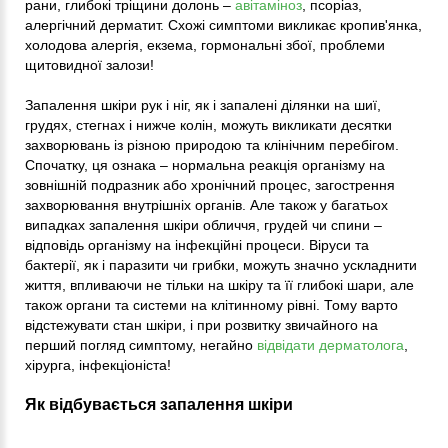
рани, глибокі тріщини долонь –
авітаміноз
, псоріаз,
алергічний дерматит. Схожі симптоми викликає кропив'янка,
холодова алергія, екзема, гормональні збої, проблеми
щитовидної залози!
Запалення шкіри рук і ніг, як і запалені ділянки на шиї,
грудях, стегнах і нижче колін, можуть викликати десятки
захворювань із різною природою та клінічним перебігом.
Спочатку, ця ознака – нормальна реакція організму на
зовнішній подразник або хронічний процес, загострення
захворювання внутрішніх органів. Але також у багатьох
випадках запалення шкіри обличчя, грудей чи спини –
відповідь організму на інфекційні процеси. Віруси та
бактерії, як і паразити чи грибки, можуть значно ускладнити
життя, впливаючи не тільки на шкіру та її глибокі шари, але
також органи та системи на клітинному рівні. Тому варто
відстежувати стан шкіри, і при розвитку звичайного на
перший погляд симптому, негайно
відвідати дерматолога
,
хірурга, інфекціоніста!
Як відбувається запалення шкіри