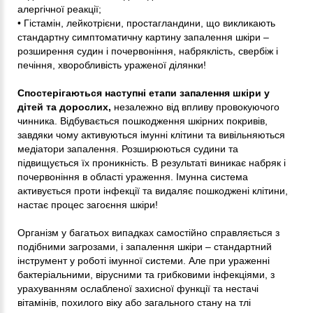
алергічної реакції;
• Гістамін, лейкотрієни, простагландини, що викликають
стандартну симптоматичну картину запалення шкіри –
розширення судин і почервоніння, набряклість, свербіж і
печіння, хворобливість ураженої ділянки!
Спостерігаються наступні етапи запалення шкіри у
дітей та дорослих,
незалежно від впливу провокуючого
чинника. Відбувається пошкодження шкірних покривів,
завдяки чому активуються імунні клітини та вивільняються
медіатори запалення. Розширюються судини та
підвищується їх проникність. В результаті виникає набряк і
почервоніння в області ураження. Імунна система
активується проти інфекції та видаляє пошкоджені клітини,
настає процес загоєння шкіри!
Організм у багатьох випадках самостійно справляється з
подібними загрозами, і запалення шкіри – стандартний
інструмент у роботі імунної системи. Але при ураженні
бактеріальними, вірусними та грибковими інфекціями, з
урахуванням ослабленої захисної функції та нестачі
вітамінів, похилого віку або загального стану на тлі