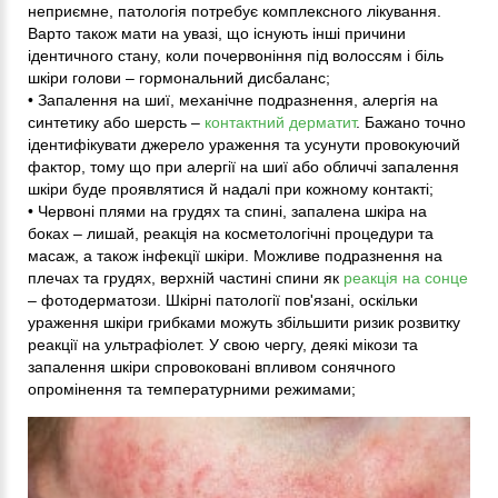
неприємне, патологія потребує комплексного лікування.
Варто також мати на увазі, що існують інші причини
ідентичного стану, коли почервоніння під волоссям і біль
шкіри голови – гормональний дисбаланс;
• Запалення на шиї, механічне подразнення, алергія на
синтетику або шерсть –
контактний дерматит
. Бажано точно
ідентифікувати джерело ураження та усунути провокуючий
фактор, тому що при алергії на шиї або обличчі запалення
шкіри буде проявлятися й надалі при кожному контакті;
• Червоні плями на грудях та спині, запалена шкіра на
боках – лишай, реакція на косметологічні процедури та
масаж, а також інфекції шкіри. Можливе подразнення на
плечах та грудях, верхній частині спини як
реакція на сонце
– фотодерматози. Шкірні патології пов'язані, оскільки
ураження шкіри грибками можуть збільшити ризик розвитку
реакції на ультрафіолет. У свою чергу, деякі мікози та
запалення шкіри спровоковані впливом сонячного
опромінення та температурними режимами;