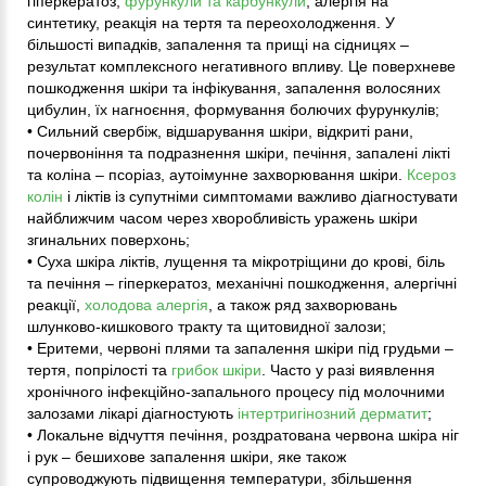
гіперкератоз,
фурункули та карбункули
, алергія на
синтетику, реакція на тертя та переохолодження. У
більшості випадків, запалення та прищі на сідницях –
результат комплексного негативного впливу. Це поверхневе
пошкодження шкіри та інфікування, запалення волосяних
цибулин, їх нагноєння, формування болючих фурункулів;
• Сильний свербіж, відшарування шкіри, відкриті рани,
почервоніння та подразнення шкіри, печіння, запалені лікті
та коліна – псоріаз, аутоімунне захворювання шкіри.
Ксероз
колін
і ліктів із супутніми симптомами важливо діагностувати
найближчим часом через хворобливість уражень шкіри
згинальних поверхонь;
• Суха шкіра ліктів, лущення та мікротріщини до крові, біль
та печіння – гіперкератоз, механічні пошкодження, алергічні
реакції,
холодова алергія
, а також ряд захворювань
шлунково-кишкового тракту та щитовидної залози;
• Еритеми, червоні плями та запалення шкіри під грудьми –
тертя, попрілості та
грибок шкіри
. Часто у разі виявлення
хронічного інфекційно-запального процесу під молочними
залозами лікарі діагностують
інтертригінозний дерматит
;
• Локальне відчуття печіння, роздратована червона шкіра ніг
і рук – бешихове запалення шкіри, яке також
супроводжують підвищення температури, збільшення