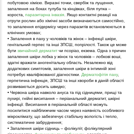
побутовою хімією. Виразні точки, свербіж та лущення,
запалення на боках тулуба та кінцівках, біля пупка –
короста,
паразитарна інвазія
. Якщо контактні реакції на
отрути рослин або хімічні засоби визначаються самостійно,
то запалення епідермісу через паразитів встановлюються в
клінічних умовах;
• Запалення в паху у чоловіків та жінок – інфекції шкіри,
генітальний герпес та інші ЗПСШ, попрілості. Також це може
бути
звичайний дерматит
чи псоріаз, екзема. Одна з причин
запалення шкіри лобка у жінок та чоловіків – лобкові воші,
здатні вражати аногенітальну область. Незалежно від
додаткових симптомів, запалення шкіри в інтимній зоні
потребує кваліфікованої діагностики.
Дерматофітія паху
,
герпетична інфекція, ЗПСШ та інші хвороби в даній області
розвиваються досить швидко;
• Червона шкіра навколо ануса та під сідницями, прищі та
пухирі, гнійні висипання – періанальний дерматит, шкірні
інфекції. Висипання в періанальній області можуть
посилитися найближчим часом через наявність особливого
мікроклімату, що забезпечує стабільну вологість і тепло,
систематичне забруднення;
• Запалення шкіри сідниць – фолікуліт, фолікулярний