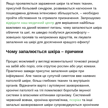
Якщо проявляється зараження шкіри та м'яких тканин,
присутній больовий синдром, розвивається нагноєння та
пошкоджена ділянка інтенсивно збільшується, – необхідно
пройти обстеження та отримати призначення. Запрошуємо
відвідати наш медичний центр
для вирішення найбільш
важливих на даний момент питань: чому запалюється шкіра
обличчя та шиї, як швидко позбутися дискомфорту –
зовнішніх проявів та неприємних відчуттів, як лікувати
запалення на шкірі для досягнення кращого ефекту!
Чому запалюється шкіра – причини
Процес можливий у вигляді моментальної точкової реакції
на забій або поріз, опік отрутою рослин або укус комахи.
Практично завжди присутнє запалення шкіри при
інфікуванні. Але також це супутній симптом вже наявних
патологій шкіри, більш глибоких тканин та внутрішніх
органів. Відзначити варто і аутоімунні захворювання,
хронічні патології на тлі помилкової боротьби імунної
системи із власними клітинами організму. Системний
червоний вовчак, хронічна кропив'янка,
псоріаз
та інші
запальні захворювання шкіри супроводжуються хронічним