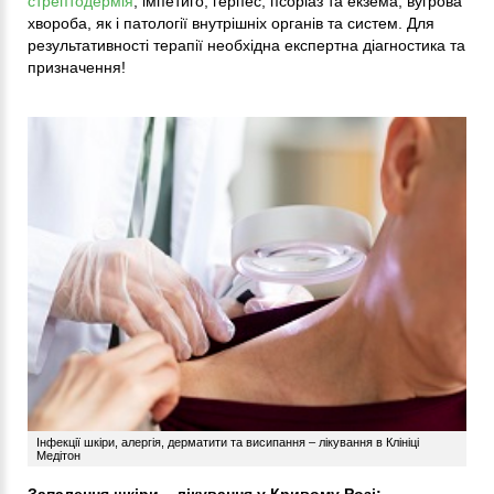
стрептодермія
, імпетиго, герпес, псоріаз та екзема, вугрова
хвороба, як і патології внутрішніх органів та систем. Для
результативності терапії необхідна експертна діагностика та
призначення!
Інфекції шкіри, алергія, дерматити та висипання – лікування в Клініці
Медітон
Запалення шкіри – лікування у Кривому Розі: