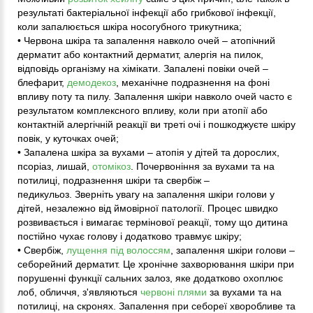
результаті бактеріальної інфекції або грибкової інфекції,
коли запалюється шкіра носогубного трикутника;
• Червона шкіра та запалення навколо очей – атопічний
дерматит або контактний дерматит, алергія на пилок,
відповідь організму на хімікати. Запалені повіки очей –
блефарит,
демодекоз
, механічне подразнення на фоні
впливу поту та пилу. Запалення шкіри навколо очей часто є
результатом комплексного впливу, коли при атопії або
контактній алергічній реакції ви треті очі і пошкоджуєте шкіру
повік, у куточках очей;
• Запалена шкіра за вухами – атопія у дітей та дорослих,
псоріаз, лишай,
отомікоз
. Почервоніння за вухами та на
потилиці, подразнення шкіри та свербіж –
педикульоз. Зверніть увагу на запалення шкіри голови у
дітей, незалежно від ймовірної патології. Процес швидко
розвивається і вимагає термінової реакції, тому що дитина
постійно чухає голову і додатково травмує шкіру;
• Свербіж,
лущення під волоссям
, запалення шкіри голови –
себорейний дерматит. Це хронічне захворювання шкіри при
порушенні функції сальних залоз, яке додатково охоплює
лоб, обличчя, з'являються
червоні плями
за вухами та на
потилиці, на скронях. Запалення при себореї хворобливе та