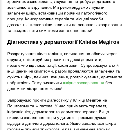
хронічних захворювань, лікування потребує додаткового
зовнішнього втручання. Ми рекомендуємо лікувати
запалену шкіру, встановивши причини патологічного
процесу. Консервативна терапія та місцеві засоби
дозволять інтенсивніше впливати на основне захворювання
та швидко зняти симптоми запалення шкіри!
Діагностика у дерматології Клініки Медітон
Роздратування після гоління, висипання на обличчі через
фрукти, опік отруйних рослин та деякі дерматити,
незалежно від локалізації, схожі зовні. Супроводжують їх й
інші ідентичні симптоми, разом проявляются запалення та
сухість шкіри, печіння, лущення, розтріскування, еритеми та
набряклість. Тому визначити
шкірне захворювання
без
допомоги лікаря неможливо!
Запрошуємо пройти діагностику у Клініці Медітон на
Поштовому та Філатова. У нас приймають терапевт,
інфекціоніст, дерматолог та дерматовенеролог. Якщо
виявили запалення шкіри у дитини – рекомендуємо
відвідати дитячого дерматолога. Якщо запалилася шкіра
голови – прийом трихолога, у разі визначення впливу