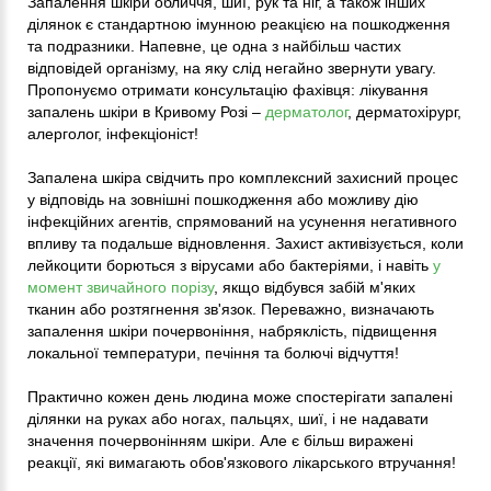
Запалення шкіри обличчя, шиї, рук та ніг, а також інших
ділянок є стандартною імунною реакцією на пошкодження
та подразники. Напевне, це одна з найбільш частих
відповідей організму, на яку слід негайно звернути увагу.
Пропонуємо отримати консультацію фахівця: лікування
запалень шкіри в Кривому Розі –
дерматолог
, дерматохірург,
алерголог, інфекціоніст!
Запалена шкіра свідчить про комплексний захисний процес
у відповідь на зовнішні пошкодження або можливу дію
інфекційних агентів, спрямований на усунення негативного
впливу та подальше відновлення. Захист активізується, коли
лейкоцити борються з вірусами або бактеріями, і навіть
у
момент звичайного порізу
, якщо відбувся забій м'яких
тканин або розтягнення зв'язок. Переважно, визначають
запалення шкіри почервоніння, набряклість, підвищення
локальної температури, печіння та болючі відчуття!
Практично кожен день людина може спостерігати запалені
ділянки на руках або ногах, пальцях, шиї, і не надавати
значення почервонінням шкіри. Але є більш виражені
реакції, які вимагають обов'язкового лікарського втручання!