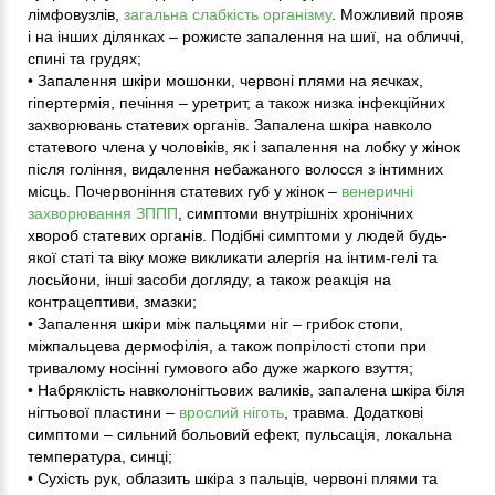
лімфовузлів,
загальна слабкість організму
. Можливий прояв
і на інших ділянках – рожисте запалення на шиї, на обличчі,
спині та грудях;
• Запалення шкіри мошонки, червоні плями на яєчках,
гіпертермія, печіння – уретрит, а також низка інфекційних
захворювань статевих органів. Запалена шкіра навколо
статевого члена у чоловіків, як і запалення на лобку у жінок
після гоління, видалення небажаного волосся з інтимних
місць. Почервоніння статевих губ у жінок –
венеричні
захворювання ЗППП
, симптоми внутрішніх хронічних
хвороб статевих органів. Подібні симптоми у людей будь-
якої статі та віку може викликати алергія на інтим-гелі та
лосьйони, інші засоби догляду, а також реакція на
контрацептиви, змазки;
• Запалення шкіри між пальцями ніг – грибок стопи,
міжпальцева дермофілія, а також попрілості стопи при
тривалому носінні гумового або дуже жаркого взуття;
• Набряклість навколонігтьових валиків, запалена шкіра біля
нігтьової пластини –
врослий ніготь
, травма. Додаткові
симптоми – сильний больовий ефект, пульсація, локальна
температура, синці;
• Сухість рук, облазить шкіра з пальців, червоні плями та