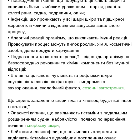
• Пошкодження тканин, що порушують цілісність шкіри та
сприяють більш глибоким ураженням – порізи, рвані та
колоті рани, садна, подряпини, опіки;
• Інфекції, що проникають у всі шари шкіри та підшкірної
жирової клітковини з відповідним запуском запального
процесу;
• Алергічні реакції організму, що викликають імунні реакції.
Провокувати процес можуть пилок рослин, хімія, косметичні
засоби, деякі продукти харчування;
• Подразнення та контактні реакції – відповідь організму на
безпосередньо речовини та хімічні компоненти без імунної
відповіді;
• Вплив на цілісність, чутливість та рефлекси шкіри
внутрішніх та зовнішніх факторів – синдроми та
захворювання, екологічний фактор,
сезонні загострення
.
Що сприяє запаленню шкіри тіла та кінцівок, будь-якої іншої
локалізації:
• Опасисті клітини, що вивільняють гістаміни з подальшим
розширенням судин, набряклістю і появою почервоніння,
печіння і
свербежу шкіри
;
• Лейкоцити еозинофіли, що поглинають алергени та
виділяють гістаміни з відповідним посиленням ознак