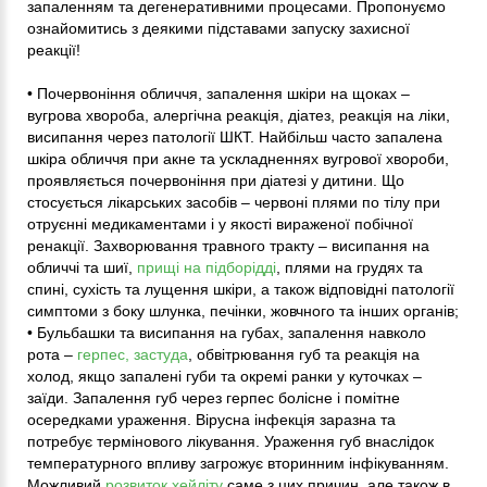
запаленням та дегенеративними процесами. Пропонуємо
ознайомитись з деякими підставами запуску захисної
реакції!
• Почервоніння обличчя, запалення шкіри на щоках –
вугрова хвороба, алергічна реакція, діатез, реакція на ліки,
висипання через патології ШКТ. Найбільш часто запалена
шкіра обличчя при акне та ускладненнях вугрової хвороби,
проявляється почервоніння при діатезі у дитини. Що
стосується лікарських засобів – червоні плями по тілу при
отруєнні медикаментами і у якості вираженої побічної
ренакції. Захворювання травного тракту – висипання на
обличчі та шиї,
прищі на підборідді
, плями на грудях та
спині, сухість та лущення шкіри, а також відповідні патології
симптоми з боку шлунка, печінки, жовчного та інших органів;
• Бульбашки та висипання на губах, запалення навколо
рота –
герпес, застуда
, обвітрювання губ та реакція на
холод, якщо запалені губи та окремі ранки у куточках –
заїди. Запалення губ через герпес болісне і помітне
осередками ураження. Вірусна інфекція заразна та
потребує термінового лікування. Ураження губ внаслідок
температурного впливу загрожує вторинним інфікуванням.
Можливий
розвиток хейліту
саме з цих причин, але також в