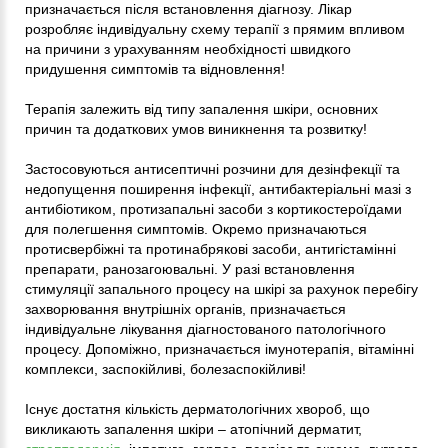
призначається після встановлення діагнозу. Лікар
розробляє індивідуальну схему терапії з прямим впливом
на причини з урахуванням необхідності швидкого
придушення симптомів та відновлення!
Терапія залежить від типу запалення шкіри, основних
причин та додаткових умов виникнення та розвитку!
Застосовуються антисептичні розчини для дезінфекції та
недопущення поширення інфекції, антибактеріальні мазі з
антибіотиком, протизапальні засоби з кортикостероїдами
для полегшення симптомів. Окремо призначаються
протисвербіжні та протинабрякові засоби, антигістамінні
препарати, ранозагоювальні. У разі встановлення
стимуляції запального процесу на шкірі за рахунок перебігу
захворювання внутрішніх органів, призначається
індивідуальне лікування діагностованого патологічного
процесу. Допоміжно, призначається імунотерапія, вітамінні
комплекси, заспокійливі, болезаспокійливі!
Існує достатня кількість дерматологічних хвороб, що
викликають запалення шкіри – атопічний дерматит,