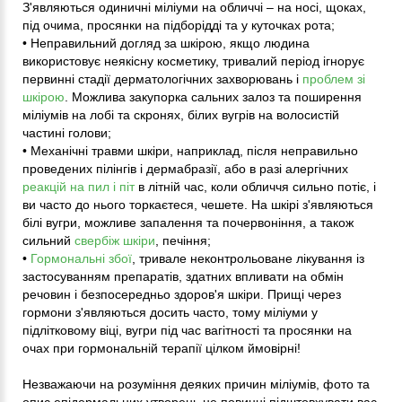
З'являються одиничні міліуми на обличчі – на носі, щоках,
під очима, просянки на підборідді та у куточках рота;
• Неправильний догляд за шкірою, якщо людина
використовує неякісну косметику, тривалий період ігнорує
первинні стадії дерматологічних захворювань і
проблем зі
шкірою
. Можлива закупорка сальних залоз та поширення
міліумів на лобі та скронях, білих вугрів на волосистій
частині голови;
• Механічні травми шкіри, наприклад, після неправильно
проведених пілінгів і дермабразії, або в разі алергічних
реакцій на пил і піт
в літній час, коли обличчя сильно потіє, і
ви часто до нього торкаєтеся, чешете. На шкірі з'являються
білі вугри, можливе запалення та почервоніння, а також
сильний
свербіж шкіри
, печіння;
•
Гормональні збої
, тривале неконтрольоване лікування із
застосуванням препаратів, здатних впливати на обмін
речовин і безпосередньо здоров'я шкіри. Прищі через
гормони з'являються досить часто, тому міліуми у
підлітковому віці, вугри під час вагітності та просянки на
очах при гормональній терапії цілком ймовірні!
Незважаючи на розуміння деяких причин міліумів, фото та
опис епідермальних утворень не повинні підштовхувати вас