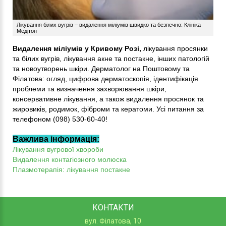
Лікування білих вугрів – видалення міліумів швидко та безпечно: Клініка
Медітон
Видалення міліумів у Кривому Розі,
лікування просянки
та білих вугрів, лікування акне та постакне, інших патологій
та новоутворень шкіри. Дерматолог на Поштовому та
Філатова: огляд, цифрова дерматоскопія, ідентифікація
проблеми та визначення захворювання шкіри,
консервативне лікування, а також видалення просянок та
жировиків, родимок, фіброми та кератоми. Усі питання за
телефоном (098) 530-60-40!
Важлива інформація:
Лікування вугрової хвороби
Видалення контагіозного молюска
Плазмотерапія: лікування постакне
КОНТАКТИ
вул. Філатова, 10