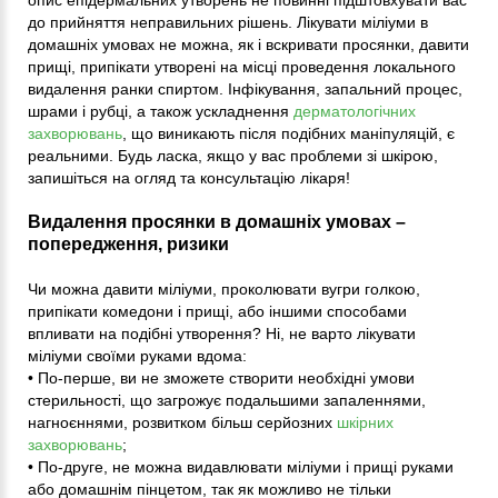
до прийняття неправильних рішень. Лікувати міліуми в
домашніх умовах не можна, як і вскривати просянки, давити
прищі, припікати утворені на місці проведення локального
видалення ранки спиртом. Інфікування, запальний процес,
шрами і рубці, а також ускладнення
дерматологічних
захворювань
, що виникають після подібних маніпуляцій, є
реальними. Будь ласка, якщо у вас проблеми зі шкірою,
запишіться на огляд та консультацію лікаря!
Видалення просянки в домашніх умовах –
попередження, ризики
Чи можна давити міліуми, проколювати вугри голкою,
припікати комедони і прищі, або іншими способами
впливати на подібні утворення? Ні, не варто лікувати
міліуми своїми руками вдома:
• По-перше, ви не зможете створити необхідні умови
стерильності, що загрожує подальшими запаленнями,
нагноєннями, розвитком більш серйозних
шкірних
захворювань
;
• По-друге, не можна видавлювати міліуми і прищі руками
або домашнім пінцетом, так як можливо не тільки