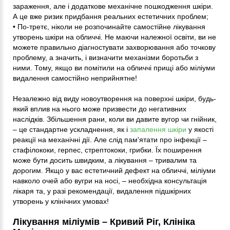
зараження, але і додаткове механічне пошкодження шкіри.
А це вже ризик придбання реальних естетичних проблем;
• По-третє, ніколи не розпочинайте самостійне лікування
утворень шкіри на обличчі. Не маючи належної освіти, ви не
можете правильно діагностувати захворювання або точкову
проблему, а значить, і визначити механізми боротьби з
ними. Тому, якщо ви помітили на обличчі прищі або міліуми
видалення самостійно неприйнятне!
Незалежно від виду новоутворення на поверхні шкіри, будь-
який вплив на нього може призвести до негативних
наслідків. Збільшення рани, коли ви давите вугор чи гнійник,
– це стандартне ускладнення, як і
запалення шкіри
у якості
реакції на механічні дії. Але слід пам'ятати про інфекції –
стафілококи, герпес, стрептококи, грибки. Їх поширення
може бути досить швидким, а лікування – тривалим та
дорогим. Якщо у вас естетичний дефект на обличчі, міліуми
навколо очей або вугри на носі, – необхідна консультація
лікаря та, у разі рекомендації, видалення підшкірних
утворень у клінічних умовах!
Лікування міліумів – Кривий Ріг, Клініка