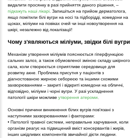
видалити просянку в разі прийняття даного рішення, –
підкажуть наші лікарі
. Запишіться на прийом дерматолога,
якщо помітили білі вугри на носі та підборідді, комедони на
щоках, міліуми на повіках очей чи інші новоутворення на
шкірі, незалежно від локалізації!
Чому з'являються міліуми, звідки білі вугри
Механізм утворення міліумів пояснюється гіперфункцією
сальних залоз, а також обумовленої зміною складу шкірного
сала, коли створюється сприятливе середовище для
розвитку акне. Проблема присутня у пацієнтів з
діагностованою жирною себореєю та іншими схожими
захворюваннями – закриті і відкриті комедони на обличчі,
відповідно, міліуми і чорні вугри. У разі ускладнення
патології шкіри можливе
утворення атероми
.
Основні причини виникнення білих вугрів пов'язані з
наступними захворюваннями і факторами:
• Патології травної системи, неправильне харчування, коли
організм реагує на підвищений вміст консервантів і жирів,
інших шкідливих компонентів звичайної дієти людини.