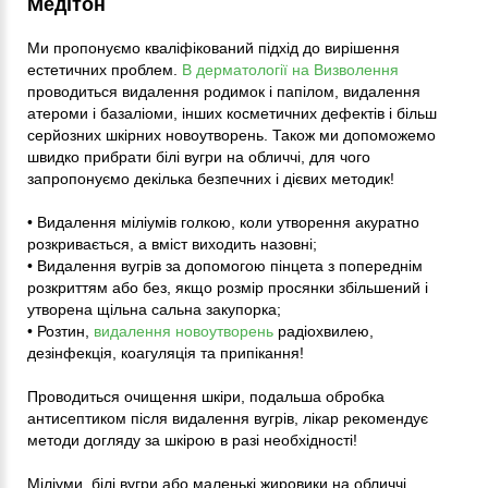
Медітон
Ми пропонуємо кваліфікований підхід до вирішення
естетичних проблем.
В дерматології на Визволення
проводиться видалення родимок і папілом, видалення
атероми і базаліоми, інших косметичних дефектів і більш
серйозних шкірних новоутворень. Також ми допоможемо
швидко прибрати білі вугри на обличчі, для чого
запропонуємо декілька безпечних і дієвих методик!
• Видалення міліумів голкою, коли утворення акуратно
розкривається, а вміст виходить назовні;
• Видалення вугрів за допомогою пінцета з попереднім
розкриттям або без, якщо розмір просянки збільшений і
утворена щільна сальна закупорка;
• Розтин,
видалення новоутворень
радіохвилею,
дезінфекція, коагуляція та припікання!
Проводиться очищення шкіри, подальша обробка
антисептиком після видалення вугрів, лікар рекомендує
методи догляду за шкірою в разі необхідності!
Міліуми, білі вугри або маленькі жировики на обличчі,