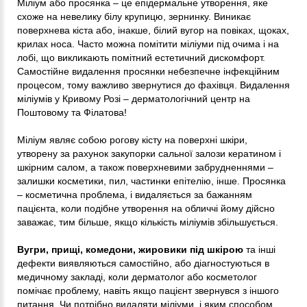
Міліум або просянка – це епідермальне утворення, яке
схоже на невелику білу крупицю, зернинку. Виникає
поверхнева кіста або, інакше, білий вугор на повіках, щоках,
крилах носа. Часто можна помітити міліуми під очима і на
лобі, що викликають помітний естетичний дискомфорт.
Самостійне видалення просянки небезпечне інфекційним
процесом, тому важливо звернутися до фахівця. Видалення
міліумів у Кривому Розі – дерматологічний центр на
Поштовому та Філатова!
Міліум являє собою рогову кісту на поверхні шкіри,
утворену за рахунок закупорки сальної залози кератином і
шкірним салом, а також поверхневими забрудненнями –
залишки косметики, пил, частинки епітелію, інше. Просянка
– косметична проблема, і видаляється за бажанням
пацієнта, коли подібне утворення на обличчі йому дійсно
заважає, тим більше, якщо кількість міліумів збільшується.
Вугри, прищі, комедони, жировики під шкірою
та інші
дефекти виявляються самостійно, або діагностуються в
медичному закладі, коли дерматолог або косметолог
помічає проблему, навіть якщо пацієнт звернувся з іншого
питання. Чи потрібно видаляти міліуми, і яким способом