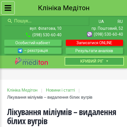
Клініка Медітон
UA
RU
вул. Філатова, 10
пр. Поштовий, 52
(098) 530-60-40
(098) 530-60-40
Особистий кабінет
Записатися ONLINE
– рєєстрація
Результати аналізів
КИЇВ
КРИВИЙ РІГ
Клініка Медітон
Новини і статті
|
|
Лікування міліумів – видалення білих вугрів
Лікування міліумів – видалення
білих вугрів